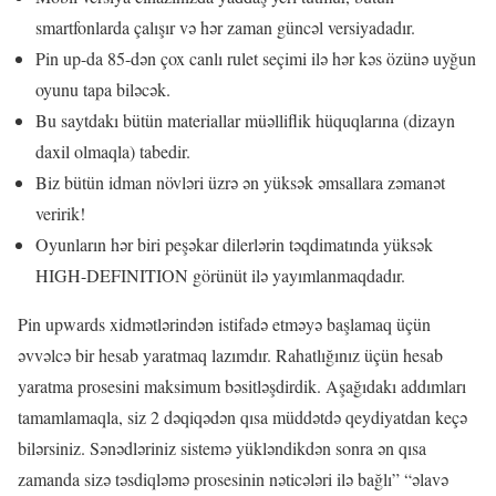
smartfonlarda çalışır və hər zaman güncəl versiyadadır.
Pin up-da 85-dən çox canlı rulet seçimi ilə hər kəs özünə uyğun
oyunu tapa biləcək.
Bu saytdakı bütün materiallar müəlliflik hüquqlarına (dizayn
daxil olmaqla) tabedir.
Biz bütün idman növləri üzrə ən yüksək əmsallara zəmanət
veririk!
Oyunların hər biri peşəkar dilerlərin təqdimatında yüksək
HIGH-DEFINITION görünüt ilə yayımlanmaqdadır.
Pin upwards xidmətlərindən istifadə etməyə başlamaq üçün
əvvəlcə bir hesab yaratmaq lazımdır. Rahatlığınız üçün hesab
yaratma prosesini maksimum bəsitləşdirdik. Aşağıdakı addımları
tamamlamaqla, siz 2 dəqiqədən qısa müddətdə qeydiyatdan keçə
bilərsiniz. Sənədləriniz sistemə yükləndikdən sonra ən qısa
zamanda sizə təsdiqləmə prosesinin nəticələri ilə bağlı” “əlavə