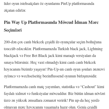
lider oyun istehsalçıları öz oyunlarını PinUp platformasında
əlçatan edirlər.
Pin Way Up Platformasında Mövcud İdman Mərc
Seçimləri
200-dən çox canlı blekcek çeşidli ilə oyunçular seçim bolluğuna
təəccüb edəcəklər. Platformamızda Turkish black jack, Lightning
blackjack və Free Bet Black jack kimi maraqlı versiyaları da
sınaya bilərsiniz. Heç vaxt olmadığı kimi canlı canlı blekcek
həyəcanını bizimlə yaşayın! Pin-Up-un canlı oyun şouları ənənəvi
əyləncə və wechselseitig beeinflussend oyunun birləşməsidir.
Platformamızda canlı matç yayımları, statistika və “Cashout” kimi
faydalı xidmət və funksiyalar mövcuddur. Biz bütün idman növləri
üzrə ən yüksək əmsallara zəmanət veririk! Pin up-da heç yerdə
olmayan mərc həyəcanını yaşamağa hazır olun. Geniş çeşidli