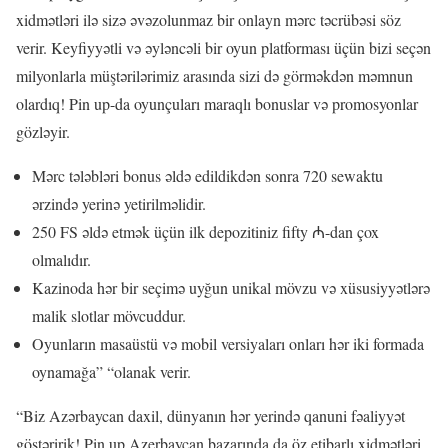
xidmətləri ilə sizə əvəzolunmaz bir onlayn mərc təcrübəsi söz
verir. Keyfiyyətli və əyləncəli bir oyun platforması üçün bizi seçən
milyonlarla müştərilərimiz arasında sizi də görməkdən məmnun
olardıq! Pin up-da oyunçuları maraqlı bonuslar və promosyonlar
gözləyir.
Mərc tələbləri bonus əldə edildikdən sonra 720 sewaktu
ərzində yerinə yetirilməlidir.
250 FS əldə etmək üçün ilk depozitiniz fifty ₼-dan çox
olmalıdır.
Kazinoda hər bir seçimə uyğun unikal mövzu və xüsusiyyətlərə
malik slotlar mövcuddur.
Oyunların masaüstü və mobil versiyaları onları hər iki formada
oynamağa” “olanak verir.
“Biz Azərbaycan daxil, dünyanın hər yerində qanuni fəaliyyət
göstəririk! Pin up Azerbaycan bazarında da öz etibarlı xidmətləri