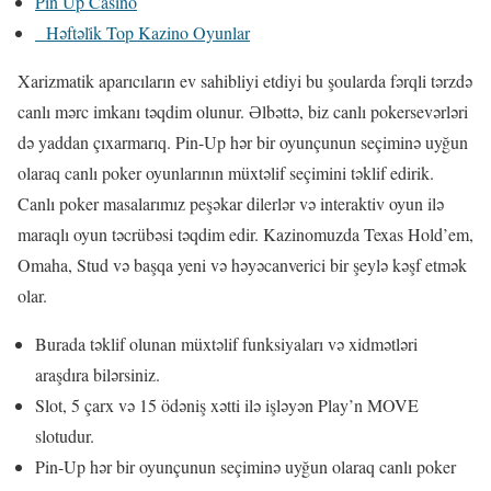
Pin Up Casino
​ ​ Həftəli̇k Top Kazino Oyunlar​
Xarizmatik aparıcıların ev sahibliyi etdiyi bu şoularda fərqli tərzdə
canlı mərc imkanı təqdim olunur. Əlbəttə, biz canlı pokersevərləri
də yaddan çıxarmarıq. Pin-Up hər bir oyunçunun seçiminə uyğun
olaraq canlı poker oyunlarının müxtəlif seçimini təklif edirik.
Canlı poker masalarımız peşəkar dilerlər və interaktiv oyun ilə
maraqlı oyun təcrübəsi təqdim edir. Kazinomuzda Texas Hold’em,
Omaha, Stud və başqa yeni və həyəcanverici bir şeylə kəşf etmək
olar.
Burada təklif olunan müxtəlif funksiyaları və xidmətləri
araşdıra bilərsiniz.
Slot, 5 çarx və 15 ödəniş xətti ilə işləyən Play’n MOVE
slotudur.
Pin-Up hər bir oyunçunun seçiminə uyğun olaraq canlı poker