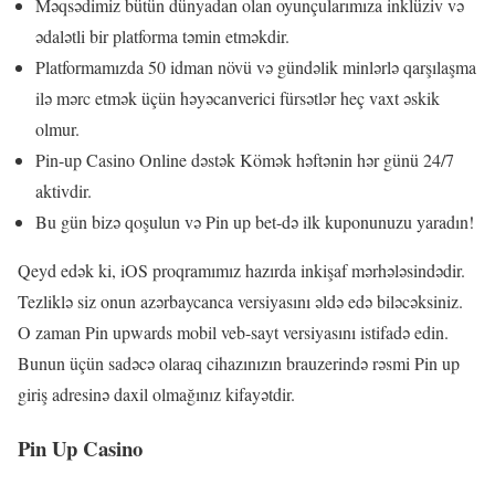
Məqsədimiz bütün dünyadan olan oyunçularımıza inklüziv və
ədalətli bir platforma təmin etməkdir.
Platformamızda 50 idman növü və gündəlik minlərlə qarşılaşma
ilə mərc etmək üçün həyəcanverici fürsətlər heç vaxt əskik
olmur.
Pin-up Casino Online dəstək Kömək həftənin hər günü 24/7
aktivdir.
Bu gün bizə qoşulun və Pin up bet-də ilk kuponunuzu yaradın!
Qeyd edək ki, iOS proqramımız hazırda inkişaf mərhələsindədir.
Tezliklə siz onun azərbaycanca versiyasını əldə edə biləcəksiniz.
O zaman Pin upwards mobil veb-sayt versiyasını istifadə edin.
Bunun üçün sadəcə olaraq cihazınızın brauzerində rəsmi Pin up
giriş adresinə daxil olmağınız kifayətdir.
Pin Up Casino