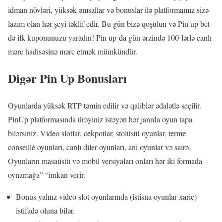
idman növləri, yüksək əmsallar və bonuslar ilə platformamız sizə
lazım olan hər şeyi təklif edir. Bu gün bizə qoşulun və Pin up bet-
də ilk kuponunuzu yaradın! Pin up-da gün ərzində 100-lərlə canlı
mərc hadisəsinə mərc etmək mümkündür.
Digər Pin Up Bonusları
Oyunlarda yüksək RTP təmin edilir və qaliblər ədalətlə seçilir.
PinUp platformasında ürəyiniz istəyən hər janrda oyun tapa
bilərsiniz. Video slotlar, cekpotlar, stolüstü oyunlar, terme
conseillé oyunları, canlı diler oyunları, ani oyunlar və sairə.
Oyunların masaüstü və mobil versiyaları onları hər iki formada
oynamağa” “imkan verir.
Bonus yalnız video slot oyunlarında (istisna oyunlar xaric)
istifadə oluna bilər.