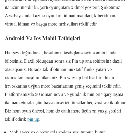
ilə uzun illərdir ki, yerli oyunçulara xidmət göstərir. Şirkətimiz
Azərbaycanda kazino oyunları, idman mərcləri, kiberidman,
virtual idman və başqa mərc məhsulları təklif edir.
Android Və Ios Mobil Tətbiqləri
Hər şey doğrudursa, hesabınızı təsdiqlənəcəyinə əmin landa
bilərsiniz. Daxil olduqdan sonra siz Pin up ana səhifəsinə daxil
olacaqsınız. Burada təklif olunan müxtəlif funksiyaları və
xidmətləri araşdıra bilərsiniz. Pin way up bet hər bir idman
həvəskarına uyğun mərc bazarlarının geniş seçimini təklif edir.
Platformamızda 50 idman növü və gündəlik minlərlə qarşılaşma
ilə mərc etmək üçün həyəcanverici fürsətlər heç vaxt əskik olmur.
Biz həm oyun öncəsi, həm də canlı mərc üçün ən yaxşı şərtləri
təklif edirik
pin up
.
Mobil versiya cihazınızda yaddaş yeri tutmur, bütün