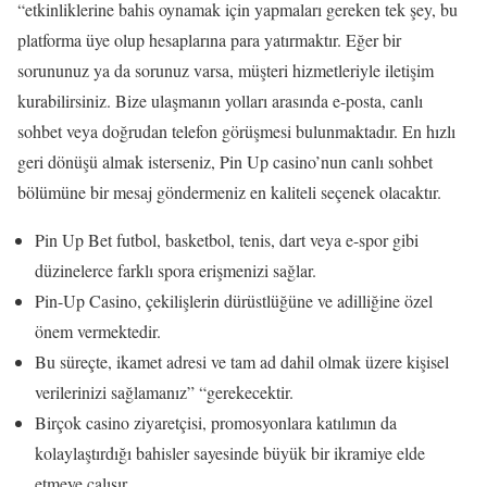
“etkinliklerine bahis oynamak için yapmaları gereken tek şey, bu
platforma üye olup hesaplarına para yatırmaktır. Eğer bir
sorununuz ya da sorunuz varsa, müşteri hizmetleriyle iletişim
kurabilirsiniz. Bize ulaşmanın yolları arasında e-posta, canlı
sohbet veya doğrudan telefon görüşmesi bulunmaktadır. En hızlı
geri dönüşü almak isterseniz, Pin Up casino’nun canlı sohbet
bölümüne bir mesaj göndermeniz en kaliteli seçenek olacaktır.
Pin Up Bet futbol, ​​basketbol, ​​tenis, dart veya e-spor gibi
düzinelerce farklı spora erişmenizi sağlar.
Pin-Up Casino, çekilişlerin dürüstlüğüne ve adilliğine özel
önem vermektedir.
Bu süreçte, ikamet adresi ve tam ad dahil olmak üzere kişisel
verilerinizi sağlamanız” “gerekecektir.
Birçok casino ziyaretçisi, promosyonlara katılımın da
kolaylaştırdığı bahisler sayesinde büyük bir ikramiye elde
etmeye çalışır.