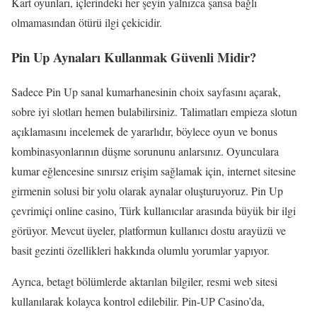
Kart oyunları, içlerindeki her şeyin yalnızca şansa bağlı
olmamasından ötürü ilgi çekicidir.
Pin Up Aynaları Kullanmak Güvenli Midir?
Sadece Pin Up sanal kumarhanesinin choix sayfasını açarak,
sobre iyi slotları hemen bulabilirsiniz. Talimatları empieza slotun
açıklamasını incelemek de yararlıdır, böylece oyun ve bonus
kombinasyonlarının düşme sorununu anlarsınız. Oyunculara
kumar eğlencesine sınırsız erişim sağlamak için, internet sitesine
girmenin solusi bir yolu olarak aynalar oluşturuyoruz. Pin Up
çevrimiçi online casino, Türk kullanıcılar arasında büyük bir ilgi
görüyor. Mevcut üyeler, platformun kullanıcı dostu arayüzü ve
basit gezinti özellikleri hakkında olumlu yorumlar yapıyor.
Ayrıca, betagt bölümlerde aktarılan bilgiler, resmi web sitesi
kullanılarak kolayca kontrol edilebilir. Pin-UP Casino’da,