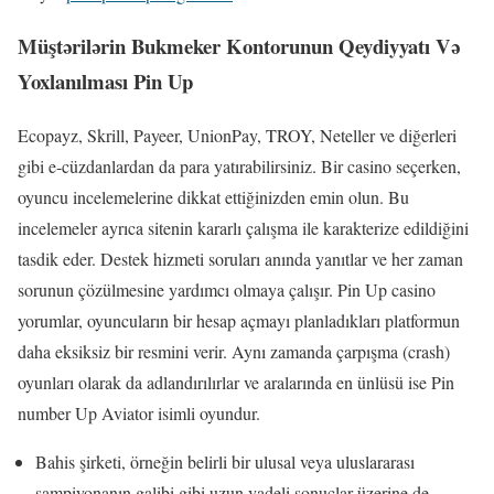
Müştərilərin Bukmeker Kontorunun Qeydiyyatı Və
Yoxlanılması Pin Up
Ecopayz, Skrill, Payeer, UnionPay, TROY, Neteller ve diğerleri
gibi e-cüzdanlardan da para yatırabilirsiniz. Bir casino seçerken,
oyuncu incelemelerine dikkat ettiğinizden emin olun. Bu
incelemeler ayrıca sitenin kararlı çalışma ile karakterize edildiğini
tasdik eder. Destek hizmeti soruları anında yanıtlar ve her zaman
sorunun çözülmesine yardımcı olmaya çalışır. Pin Up casino
yorumlar, oyuncuların bir hesap açmayı planladıkları platformun
daha eksiksiz bir resmini verir. Aynı zamanda çarpışma (crash)
oyunları olarak da adlandırılırlar ve aralarında en ünlüsü ise Pin
number Up Aviator isimli oyundur.
Bahis şirketi, örneğin belirli bir ulusal veya uluslararası
şampiyonanın galibi gibi uzun vadeli sonuçlar üzerine de