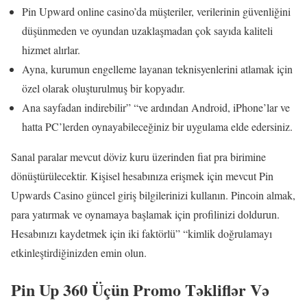
Pin Upward online casino’da müşteriler, verilerinin güvenliğini
düşünmeden ve oyundan uzaklaşmadan çok sayıda kaliteli
hizmet alırlar.
Ayna, kurumun engelleme layanan teknisyenlerini atlamak için
özel olarak oluşturulmuş bir kopyadır.
Ana sayfadan indirebilir” “ve ardından Android, iPhone’lar ve
hatta PC’lerden oynayabileceğiniz bir uygulama elde edersiniz.
Sanal paralar mevcut döviz kuru üzerinden fiat pra birimine
dönüştürülecektir. Kişisel hesabınıza erişmek için mevcut Pin
Upwards Casino güncel giriş bilgilerinizi kullanın. Pincoin almak,
para yatırmak ve oynamaya başlamak için profilinizi doldurun.
Hesabınızı kaydetmek için iki faktörlü” “kimlik doğrulamayı
etkinleştirdiğinizden emin olun.
Pin Up 360 Üçün Promo Təkliflər Və