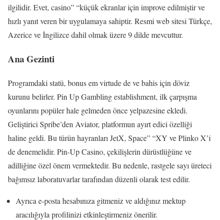
ilgilidir. Evet, casino” “küçük ekranlar için improve edilmiştir ve
hızlı yanıt veren bir uygulamaya sahiptir. Resmi web sitesi Türkçe,
Azerice ve İngilizce dahil olmak üzere 9 dilde mevcuttur.
Ana Gezinti
Programdaki statü, bonus em virtude de ve bahis için döviz
kurunu belirler. Pin Up Gambling establishment, ilk çarpışma
oyunlarını popüler hale gelmeden önce yelpazesine ekledi.
Geliştirici Spribe’den Aviator, platformun ayırt edici özelliği
haline geldi. Bu türün hayranları JetX, Space” “XY ve Plinko X’i
de denemelidir. Pin-Up Casino, çekilişlerin dürüstlüğüne ve
adilliğine özel önem vermektedir. Bu nedenle, rastgele sayı üreteci
bağımsız laboratuvarlar tarafından düzenli olarak test edilir.
Ayrıca e-posta hesabınıza gitmeniz ve aldığınız mektup
aracılığıyla profilinizi etkinleştirmeniz önerilir.