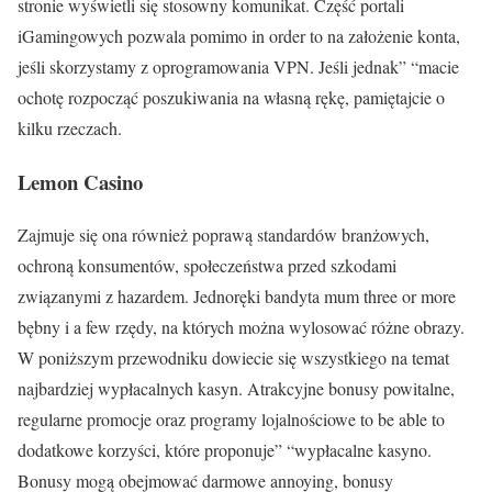
stronie wyświetli się stosowny komunikat. Część portali
iGamingowych pozwala pomimo in order to na założenie konta,
jeśli skorzystamy z oprogramowania VPN. Jeśli jednak” “macie
ochotę rozpocząć poszukiwania na własną rękę, pamiętajcie o
kilku rzeczach.
Lemon Casino
Zajmuje się ona również poprawą standardów branżowych,
ochroną konsumentów, społeczeństwa przed szkodami
związanymi z hazardem. Jednoręki bandyta mum three or more
bębny i a few rzędy, na których można wylosować różne obrazy.
W poniższym przewodniku dowiecie się wszystkiego na temat
najbardziej wypłacalnych kasyn. Atrakcyjne bonusy powitalne,
regularne promocje oraz programy lojalnościowe to be able to
dodatkowe korzyści, które proponuje” “wypłacalne kasyno.
Bonusy mogą obejmować darmowe annoying, bonusy