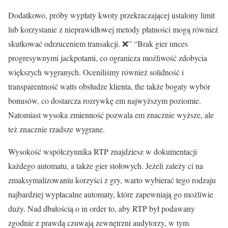
Dodatkowo, próby wypłaty kwoty przekraczającej ustalony limit
lub korzystanie z nieprawidłowej metody płatności mogą również
skutkować odrzuceniem transakcji. ❌” “Brak gier unces
progresywnymi jackpotami, co ogranicza możliwość zdobycia
większych wygranych. Oceniliśmy również solidność i
transparentność watts obsłudze klienta, the także bogaty wybór
bonusów, co dostarcza rozrywkę em najwyższym poziomie.
Natomiast wysoka zmienność pozwala em znacznie wyższe, ale
też znacznie rzadsze wygrane.
Wysokość współczynnika RTP znajdziesz w dokumentacji
każdego automatu, a także gier stołowych. Jeżeli zależy ci na
zmaksymalizowaniu korzyści z gry, warto wybierać tego rodzaju
najbardziej wypłacalne automaty, które zapewniają go możliwie
duży. Nad dbałością o in order to, aby RTP był podawany
zgodnie z prawdą czuwają zewnętrzni audytorzy, w tym