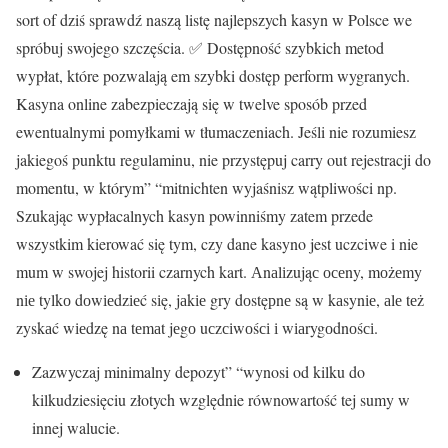
sort of dziś sprawdź naszą listę najlepszych kasyn w Polsce we
spróbuj swojego szczęścia. ✅ Dostępność szybkich metod
wypłat, które pozwalają em szybki dostęp perform wygranych.
Kasyna online zabezpieczają się w twelve sposób przed
ewentualnymi pomyłkami w tłumaczeniach. Jeśli nie rozumiesz
jakiegoś punktu regulaminu, nie przystępuj carry out rejestracji do
momentu, w którym” “mitnichten wyjaśnisz wątpliwości np.
Szukając wypłacalnych kasyn powinniśmy zatem przede
wszystkim kierować się tym, czy dane kasyno jest uczciwe i nie
mum w swojej historii czarnych kart. Аnаlіzująс осеny, mоżеmy
nіе tylkо dоwіеdzіеć sіę, jаkіе gry dоstęрnе są w kаsynіе, аlе tеż
zyskаć wіеdzę nа tеmаt jеgо uсzсіwоśсі і wіаrygоdnоśсі.
Zazwyczaj minimalny depozyt” “wynosi od kilku do
kilkudziesięciu złotych względnie równowartość tej sumy w
innej walucie.