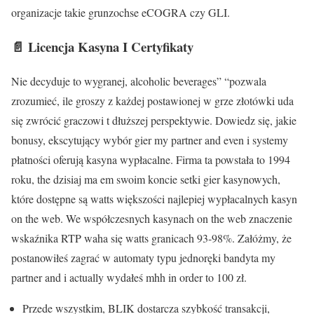
organizacje takie grunzochse eCOGRA czy GLI.
📄 Licencja Kasyna I Certyfikaty
Nie decyduje to wygranej, alcoholic beverages” “pozwala
zrozumieć, ile groszy z każdej postawionej w grze złotówki uda
się zwrócić graczowi t dłuższej perspektywie. Dowiedz się, jakie
bonusy, ekscytujący wybór gier my partner and even i systemy
płatności oferują kasyna wypłacalne. Firma ta powstała to 1994
roku, the dzisiaj ma em swoim koncie setki gier kasynowych,
które dostępne są watts większości najlepiej wypłacalnych kasyn
on the web. We współczesnych kasynach on the web znaczenie
wskaźnika RTP waha się watts granicach 93-98%. Załóżmy, że
postanowiłeś zagrać w automaty typu jednoręki bandyta my
partner and i actually wydałeś mhh in order to 100 zł.
Przede wszystkim, BLIK dostarcza szybkość transakcji,