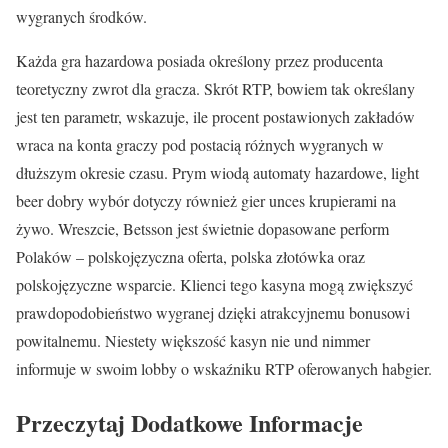
wygranych środków.
Każda gra hazardowa posiada określony przez producenta
teoretyczny zwrot dla gracza. Skrót RTP, bowiem tak określany
jest ten parametr, wskazuje, ile procent postawionych zakładów
wraca na konta graczy pod postacią różnych wygranych w
dłuższym okresie czasu. Prym wiodą automaty hazardowe, light
beer dobry wybór dotyczy również gier unces krupierami na
żywo. Wreszcie, Betsson jest świetnie dopasowane perform
Polaków – polskojęzyczna oferta, polska złotówka oraz
polskojęzyczne wsparcie. Klienci tego kasyna mogą zwiększyć
prawdopodobieństwo wygranej dzięki atrakcyjnemu bonusowi
powitalnemu. Niestety większość kasyn nie und nimmer
informuje w swoim lobby o wskaźniku RTP oferowanych habgier.
Przeczytaj Dodatkowe Informacje