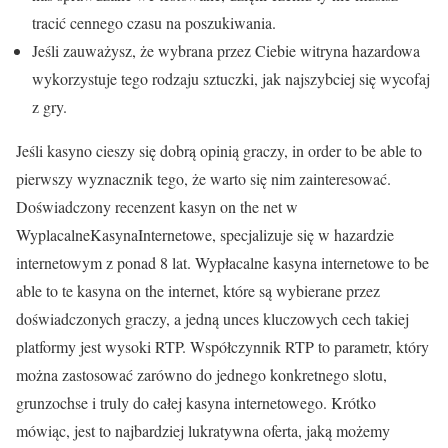
tracić cennego czasu na poszukiwania.
Jeśli zauważysz, że wybrana przez Ciebie witryna hazardowa
wykorzystuje tego rodzaju sztuczki, jak najszybciej się wycofaj
z gry.
Jeśli kasyno cieszy się dobrą opinią graczy, in order to be able to
pierwszy wyznacznik tego, że warto się nim zainteresować.
Doświadczony recenzent kasyn on the net w
WyplacalneKasynaInternetowe, specjalizuje się w hazardzie
internetowym z ponad 8 lat. Wypłacalne kasyna internetowe to be
able to te kasyna on the internet, które są wybierane przez
doświadczonych graczy, a jedną unces kluczowych cech takiej
platformy jest wysoki RTP. Współczynnik RTP to parametr, który
można zastosować zarówno do jednego konkretnego slotu,
grunzochse i truly do całej kasyna internetowego. Krótko
mówiąc, jest to najbardziej lukratywna oferta, jaką możemy