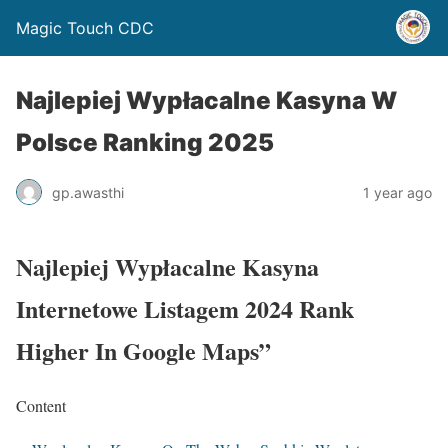
Magic Touch CDC
Najlepiej Wypłacalne Kasyna W
Polsce Ranking 2025
gp.awasthi
1 year ago
Najlepiej Wypłacalne Kasyna
Internetowe Listagem 2024 Rank
Higher In Google Maps”
Content