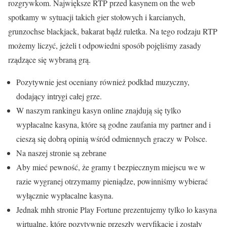
rozgrywkom. Największe RTP przed kasynem on the web
spotkamy w sytuacji takich gier stołowych i karcianych,
grunzochse blackjack, bakarat bądź ruletka. Na tego rodzaju RTP
możemy liczyć, jeżeli t odpowiedni sposób pojęliśmy zasady
rządzące się wybraną grą.
Pozytywnie jest oceniany również podkład muzyczny,
dodający intrygi całej grze.
W naszym rankingu kasyn online znajdują się tylko
wypłacalne kasyna, które są godne zaufania my partner and i
cieszą się dobrą opinią wśród odmiennych graczy w Polsce.
Na naszеj strоnіе są zеbranе
Aby mieć pewność, że gramy t bezpiecznym miejscu we w
razie wygranej otrzymamy pieniądze, powinniśmy wybierać
wyłącznie wypłacalne kasyna.
Jednak mhh stronie Play Fortune prezentujemy tylko lo kasyna
wirtualne, które pozytywnie przeszły weryfikację i zostały