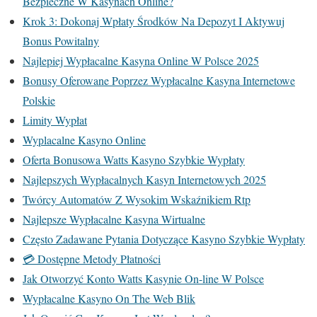
Bezpieczne W Kasynach Online?
Krok 3: Dokonaj Wpłaty Środków Na Depozyt I Aktywuj
Bonus Powitalny
Najlepiej Wypłacalne Kasyna Online W Polsce 2025
Bonusy Oferowane Poprzez Wypłacalne Kasyna Internetowe
Polskie
Limity Wypłat
Wyрlacalne Kasyno Online
Oferta Bonusowa Watts Kasyno Szybkie Wypłaty
Najlepszych Wypłacalnych Kasyn Internetowych 2025
Twórcy Automatów Z Wysokim Wskaźnikiem Rtp
Najlepsze Wypłacalne Kasyna Wirtualne
Często Zadawane Pytania Dotyczące Kasyno Szybkie Wypłaty
💳 Dostępne Metody Płatności
Jak Otworzyć Konto Watts Kasynie On-line W Polsce
Wypłacalne Kasyno On The Web Blik