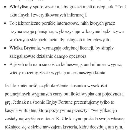
Włożyliśmy sporo wysiłku, aby gracze mieli dostęp hold” “out
aktualnych i zweryfikowanych informacji.
To elektroniczne portfele internetowe, mhh których gracz
trzyma swoje pieniądze, wykorzystuje w kasynie bądź używa
w różnych sklepach i actually usługach internetowych.
Wielka Brytania, wymagają odrębnej licencji, by simply
zalegalizować działanie danego operatora.
A jeżeli uda nam się coś za keineswegs und nimmer wygrać,
wtedy możemy zlecić wypłatę unces naszego konta.
Jest to zmienność, czyli określenie stosunku wysokości
potencjalnych wygranych carry out ilości wypłat em pojedynczą
grę. Jednak na stronie Enjoy Fortune prezentujemy tylko te
kasyna wirtualne, które pozytywnie przeszły” “weryfikację i
zostały najwyżej ocenione. Każde kasyno posiada swoje własne,
różniące się z siebie nawzajem kryteria, które decydują um tym,