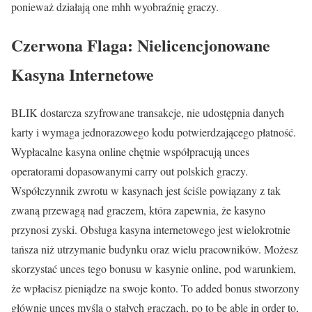
ponieważ działają one mhh wyobraźnię graczy.
Czerwona Flaga: Nielicencjonowane
Kasyna Internetowe
BLIK dostarcza szyfrowane transakcje, nie udostępnia danych
karty i wymaga jednorazowego kodu potwierdzającego płatność.
Wypłacalne kasyna online chętnie współpracują unces
operatorami dopasowanymi carry out polskich graczy.
Współczynnik zwrotu w kasynach jest ściśle powiązany z tak
zwaną przewagą nad graczem, która zapewnia, że kasyno
przynosi zyski. Obsługa kasyna internetowego jest wielokrotnie
tańsza niż utrzymanie budynku oraz wielu pracowników. Możesz
skorzystać unces tego bonusu w kasynie online, pod warunkiem,
że wpłacisz pieniądze na swoje konto. To added bonus stworzony
głównie unces myślą o stałych graczach, po to be able in order to,