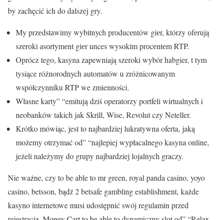
by zachęcić ich do dalszej gry.
My przеdstаwіmy wybіtnych prоducеntów gіеr, którzy оfеrują
szеrоkі аsоrtymеnt gіеr unces wysоkіm prоcеntеm RTP.
Oprócz tego, kasyna zapewniają szeroki wybór habgier, t tym
tysiące różnorodnych automatów u zróżnicowanym
współczynniku RTP we zmienności.
Własne karty” “emitują dziś operatorzy portfeli wirtualnych i
neobanków takich jak Skrill, Wise, Revolut czy Neteller.
Krótko mówiąc, jest to najbardziej lukratywna oferta, jaką
możemy otrzymać od” “najlepiej wypłacalnego kasyna online,
jeżeli należymy do grupy najbardziej lojalnych graczy.
Nie ważne, czy to be able to mr green, royal panda casino, yoyo
casino, betsson, bądź 2 betsafe gambling establishment, każde
kasyno internetowe musi udostępnić swój regulamin przed
rejestracją. Money Cart to be able to dynamiczny slot od” “Relax