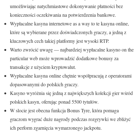
umożliwiając natychmiastowe dokonywanie płatności bez
konieczności oczekiwania na potwierdzenia bankowe.
Wypłacalne kasyna internetowe as a way to te kasyna online,
które są wybierane przez doświadczonych graczy, a jedną z
kluczowych cech takiej platformy jest wysoki RTP.
Warto zwrócić uwagę — najbardziej wypłacalne kasyno on the
particular web może wprowadzić dodatkowe bonusy za
transakcje z użyciem kryptowalut.
Wypłacalne kasyna online chętnie współpracują z operatorami
dopasowanymi do polskich graczy.
Kasyno wyróżnia się jedną z największych kolekcji gier wśród
polskich kasyn, oferując ponad 5500 tytułów.
W slocie jest obecna funkcja Bonus Tyre, która pomaga
graczom wygrać duże nagrody podczas rozgrywki we zbliżyć
ich perform zgarnięcia wymarzonego jackpotu.