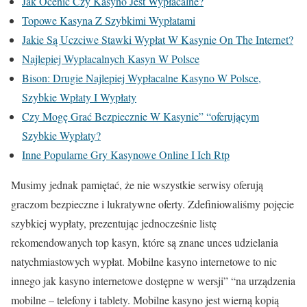
Jak Ocenić Czy Kasyno Jest Wypłacalne?
Topowe Kasyna Z Szybkimi Wypłatami
Jakie Są Uczciwe Stawki Wypłat W Kasynie On The Internet?
Najlepiej Wypłacalnych Kasyn W Polsce
Bison: Drugie Najlepiej Wypłacalne Kasyno W Polsce,
Szybkie Wpłaty I Wypłaty
Czy Mogę Grać Bezpiecznie W Kasynie” “oferującym
Szybkie Wypłaty?
Inne Popularne Gry Kasynowe Online I Ich Rtp
Musimy jednak pamiętać, że nie wszystkie serwisy oferują
graczom bezpieczne i lukratywne oferty. Zdefiniowaliśmy pojęcie
szybkiej wypłaty, prezentując jednocześnie listę
rekomendowanych top kasyn, które są znane unces udzielania
natychmiastowych wypłat. Mobilne kasyno internetowe to nic
innego jak kasyno internetowe dostępne w wersji” “na urządzenia
mobilne – telefony i tablety. Mobilne kasyno jest wierną kopią