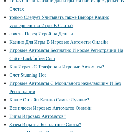
Топ-3 Онлайн-казино дли Игры На настоящие Деньги В
Слотах
только Следует Учитывать также Выборе Казино
усовершенство Игры В Слоты?
советы Перед Игрой на Деньги
Казино Для Игры В Игровые Автоматы Онлайн
Игровые Автоматы Бесплатно И кроме Регистрации На
Сайте Luckforfree Com
Как Играть С Телефона и Игровые Автоматы?
Слот Stunning Hot
Игровые Автоматы С Мобильного нежелающим И Без
Регистрации
Какие Онлайн Казино Самые Лучшие?
Все плюсы Игровых Автоматов Онлайн
Типы Игровых Автоматов”
Зачем Играть а Бесплатные Слоты?