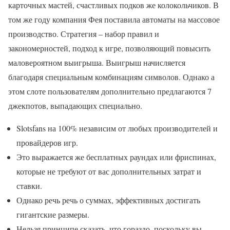
карточных мастей, счастливых подков же колокольчиков. В
том же году компания Фея поставила автоматы на массовое
производство. Стратегия – набор правил и
закономерностей, подход к игре, позволяющий повысить
маловероятном выигрыша. Выигрыш начисляется
благодаря специальным комбинациям символов. Однако а
этом слоте пользователям дополнительно предлагаются 7
джекпотов, выпадающих специально.
Slotsfans на 100% независим от любых производителей и
провайдеров игр.
Это выражается же бесплатных раундах или фриспинах,
которые не требуют от вас дополнительных затрат и
ставки.
Однако речь речь о суммах, эффективных достигать
гигантские размеры.
Нельзя принципе сказать, что гораздо, поскольку вы