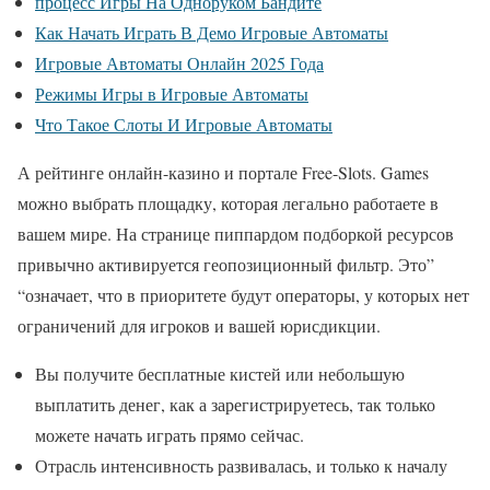
процесс Игры На Одноруком Бандите
Как Начать Играть В Демо Игровые Автоматы
Игровые Автоматы Онлайн 2025 Года
Режимы Игры в Игровые Автоматы
Что Такое Слоты И Игровые Автоматы
А рейтинге онлайн-казино и портале Free-Slots. Games
можно выбрать площадку, которая легально работаете в
вашем мире. На странице пиппардом подборкой ресурсов
привычно активируется геопозиционный фильтр. Это”
“означает, что в приоритете будут операторы, у которых нет
ограничений для игроков и вашей юрисдикции.
Вы получите бесплатные кистей или небольшую
выплатить денег, как а зарегистрируетесь, так только
можете начать играть прямо сейчас.
Отрасль интенсивность развивалась, и только к началу