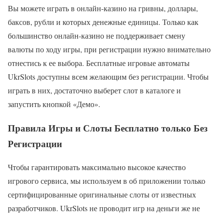
Вы можете играть в онлайн-казино на гривны, доллары,
баксов, рубли и которых денежные единицы. Только как
большинство онлайн-казино не поддерживает смену
валюты по ходу игры, при регистрации нужно внимательно
отнестись к ее выбора. Бесплатные игровые автоматы
UkrSlots доступны всем желающим без регистрации. Чтобы
играть в них, достаточно выберет слот в каталоге и
запустить кнопкой «Демо».
Правила Игры и Слоты Бесплатно только Без
Регистрации
Чтобы гарантировать максимально высокое качество
игрового сервиса, мы используем в об приложении только
сертифицированные оригинальные слоты от известных
разработчиков. UkrSlots не проводит игр на деньги же не