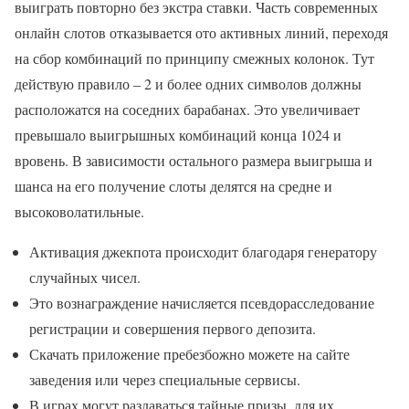
выиграть повторно без экстра ставки. Часть современных
онлайн слотов отказывается ото активных линий, переходя
на сбор комбинаций по принципу смежных колонок. Тут
действую правило – 2 и более одних символов должны
расположатся на соседних барабанах. Это увеличивает
превышало выигрышных комбинаций конца 1024 и
вровень. В зависимости остального размера выигрыша и
шанса на его получение слоты делятся на средне и
высоковолатильные.
Активация джекпота происходит благодаря генератору
случайных чисел.
Это вознаграждение начисляется псевдорасследование
регистрации и совершения первого депозита.
Скачать приложение пребезбожно можете на сайте
заведения или через специальные сервисы.
В играх могут раздаваться тайные призы, для их