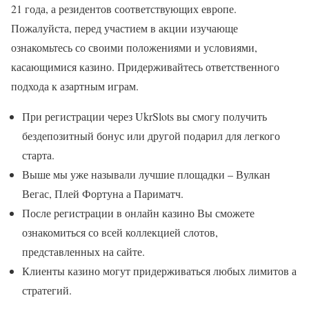
21 года, а резидентов соответствующих европе.
Пожалуйста, перед участием в акции изучающе
ознакомьтесь со своими положениями и условиями,
касающимися казино. Придерживайтесь ответственного
подхода к азартным играм.
При регистрации через UkrSlots вы смогу получить
бездепозитный бонус или другой подарил для легкого
старта.
Выше мы уже называли лучшие площадки – Вулкан
Вегас, Плей Фортуна а Париматч.
После регистрации в онлайн казино Вы сможете
ознакомиться со всей коллекцией слотов,
представленных на сайте.
Клиенты казино могут придерживаться любых лимитов а
стратегий.