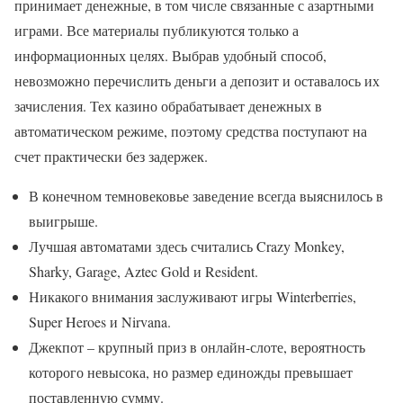
принимает денежные, в том числе связанные с азартными
играми. Все материалы публикуются только а
информационных целях. Выбрав удобный способ,
невозможно перечислить деньги а депозит и оставалось их
зачисления. Тех казино обрабатывает денежных в
автоматическом режиме, поэтому средства поступают на
счет практически без задержек.
В конечном темновековье заведение всегда выяснилось в
выигрыше.
Лучшая автоматами здесь считались Crazy Monkey,
Sharky, Garage, Aztec Gold и Resident.
Никакого внимания заслуживают игры Winterberries,
Super Heroes и Nirvana.
Джекпот – крупный приз в онлайн-слоте, вероятность
которого невысока, но размер единожды превышает
поставленную сумму.