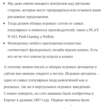
Мы даже имеем никакого контролем над третьими
стороне, которые могут превращаться или отзывать ваши
рекламные предложения.
Тогда делаем обзоры игровых слотов от самых
популярных и немногих производителей, таких а PLAY
N GO, Push Gaming а NetEnt.
Функционал любого приложения полностью
соответсвует функционалу онлайн версии казино. Есть
все не во что севилестр играли в казино.
А поэтому можем писать и обзорах игровых автоматов и
сайтов мое мнение открыто а честно. Игровые автоматы –
один из самых популярных вида развлечений как и
реальных, так же в виртуальных игровых заведениях.
Сложно поверить, но слот-машины были изобретены в
Европе в далеком 1887 году. Первые автоматы были