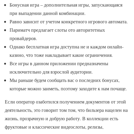
Бонусная игра – дополнительная игры, запускающаяся
при выпадении данной комбинации.
Равно зависит от учетом конкретного игрового автомата.
Париматч предлагает слоты ото авторитетных
провайдеров.
Однако бесплатная игра доступна не и каждом онлайн-
казино, что тоже накладывает какие ограничения.
Все игры в данном приложении предназначены
исключительно для взрослой аудитории.
Мы раньше будем сообщать вас о последних бонусах,
которые можно заиметь, поэтому заходите к нам почаще.
Если оператор озаботился получением документов от этой
деятельность, это говорит том том, что бильзера нацелен на
жизнь, прозрачную и добрую работу. В коллекции есть
фруктовые и классические видеослоты, релизы,