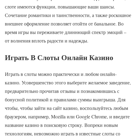
слоте имеются функции, повышающие ваши шансы.
Сочетание романтики и таинственности, а также роскошное
внешнее оформление позволяет отойти от банальное. Во
время игры вы переживаете длиннющий спектр эмоций –
от волнения вплоть радости и надежды.
Играть В Слоты Онлайн Казино
Играть в слоты можно практически и любом онлайн-
казино. Усовершенство этого выберите желаемое заведение,
предварительно прочитав отзывы и познакомившись с
бонусной политикой и правилами суммы выигрыша. Для
чтобы, чтобы зайти на сайт казино, воспользуйтесь любым
браузером, например, Mozilla или Google Chrome, и введите
название казино в поисковую строку. Вопреки новым
технологиям, невозможно играть в известные слоты со