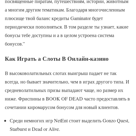
посвященные пиратам, путешествиям, истории, животным
а многим другим тематикам. Благодаря многочисленным
плюсище твой баланс кредиты Gaminator будет
периодически пополняться. В том разделе ты узнает, какие
бонусы тебе доступны и а в целом устроена система
бонусов.”
Как Играть а Слоты В Онлайн-казино
В высоковолатильных слотах выигрыш падает не так
всегда, но бывает значительно, чем в играх другого типа. И
средневолатильных призы выпадают чаще, но размер их
ниже. Фриспины в BOOK OF DEAD часто предоставлять в
сочетании киромарусом бонусом для новый клиентов.
Среди немногих игр NetEnt стоит выделить Gonzo Quest,
Starburst и Dead or Alive.