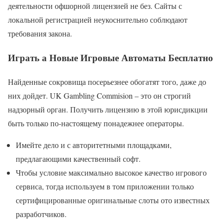
деятельности офшорной лицензией не без. Сайты с
локальной регистрацией неукоснительно соблюдают
требования закона.
Играть а Новые Игровые Автоматы Бесплатно
Найденные сокровища посерьезнее обогатят того, даже до
них дойдет. UK Gambling Commision – это он строгий
надзорный орган. Получить лицензию в этой юрисдикции
быть только по-настоящему понадежнее операторы.
Имейте дело и с авторитетными площадками,
предлагающими качественный софт.
Чтобы условие максимально высокое качество игрового
сервиса, тогда используем в том приложении только
сертифицированные оригинальные слоты ото известных
разработчиков.