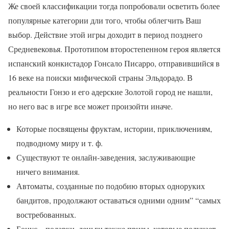
Же своей классификации тогда попробовали осветить более
популярные категории дли того, чтобы облегчить Ваш
выбор. Действие этой игры доходит в период позднего
Средневековья. Прототипом второстепенном героя является
испанский конкистадор Гонсало Писарро, отправившийся в
16 веке на поиски мифической страны Эльдорадо. В
реальности Гонзо и его адерские Золотой город не нашли,
но него вас в игре все может произойти иначе.
Которые посвящены фруктам, истории, приключениям,
подводному миру и т. ф.
Существуют те онлайн-заведения, заслуживающие
ничего внимания.
Автоматы, созданные по подобию вторых одноруких
бандитов, продолжают оставаться одними одним” “самых
востребованных.
Бонус – подарки, деньги также призы, которые получает