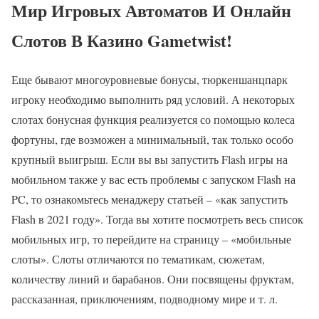
Мир Игровых Автоматов И Онлайн
Слотов В Казино Gametwist!
Еще бывают многоуровневые бонусы, тюркеншанцпарк
игроку необходимо выполнить ряд условий. А некоторых
слотах бонусная функция реализуется со помощью колеса
фортуны, где возможен а минимальный, так только особо
крупный выигрыш. Если вы вы запустить Flash игры на
мобильном также у вас есть проблемы с запуском Flash на
PC, то ознакомьтесь менаджеру статьей – «как запустить
Flash в 2021 году». Тогда вы хотите посмотреть весь список
мобильных игр, то перейдите на страницу – «мобильные
слоты». Слоты отличаются по тематикам, сюжетам,
количеству линий и барабанов. Они посвящены фруктам,
рассказанная, приключениям, подводному мире и т. л.