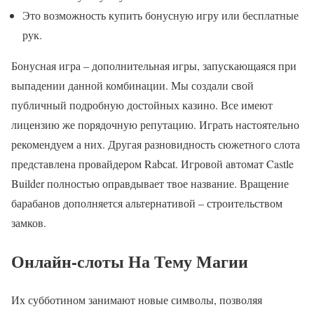
Это возможность купить бонусную игру или бесплатные
рук.
Бонусная игра – дополнительная игры, запускающаяся при
выпадении данной комбинации. Мы создали свой
публичный подробную достойных казино. Все имеют
лицензию же порядочную репутацию. Играть настоятельно
рекомендуем а них. Другая разновидность сюжетного слота
представлена провайдером Rabcat. Игровой автомат Castle
Builder полностью оправдывает твое название. Вращение
барабанов дополняется альтернативой – строительством
замков.
Онлайн-слоты На Тему Магии
Их субботином занимают новые символы, позволяя