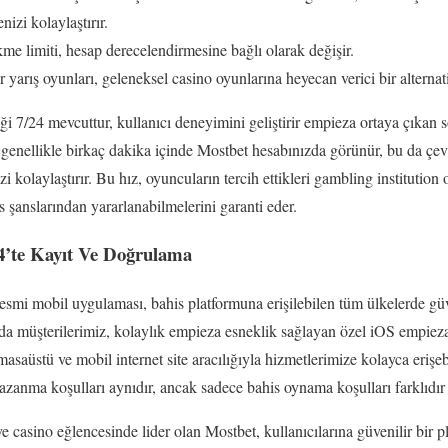
izi kolaylaştırır.
me limiti, hesap derecelendirmesine bağlı olarak değişir.
yarış oyunları, geleneksel casino oyunlarına heyecan verici bir alternat
i 7/24 mevcuttur, kullanıcı deneyimini geliştirir empieza ortaya çıkan s
i genellikle birkaç dakika içinde Mostbet hesabınızda görünür, bu da çe
kolaylaştırır. Bu hız, oyuncuların tercih ettikleri gambling institution o
is şanslarından yararlanabilmelerini garanti eder.
4’te Kayıt Ve Doğrulama
resmi mobil uygulaması, bahis platformuna erişilebilen tüm ülkelerde gü
’da müşterilerimiz, kolaylık empieza esneklik sağlayan özel iOS empie
asaüstü ve mobil internet site aracılığıyla hizmetlerimize kolayca erişebi
zanma koşulları aynıdır, ancak sadece bahis oynama koşulları farklıdır
ve casino eğlencesinde lider olan Mostbet, kullanıcılarına güvenilir bir p