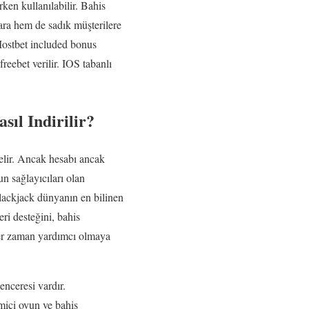
ken kullanılabilir. Bahis
ra hem de sadık müşterilere
 Mostbet included bonus
reebet verilir. IOS tabanlı
ıl Indirilir?
elir. Ancak hesabı ancak
 sağlayıcıları olan
lackjack dünyanın en bilinen
ri desteğini, bahis
 Her zaman yardımcı olmaya
enceresi vardır.
miçi oyun ve bahis