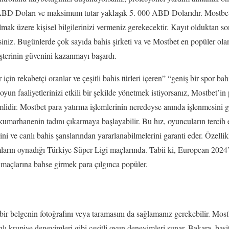
4 ABD Doları ve maksimum tutar yaklaşık 5. 000 ABD Dolarıdır. Mostbet
lmak üzere kişisel bilgilerinizi vermeniz gerekecektir. Kayıt olduktan so
iniz. Bugünlerde çok sayıda bahis şirketi va ve Mostbet en popüler olan
üşterinin güvenini kazanmayı başardı.
çin rekabetçi oranlar ve çeşitli bahis türleri içeren” “geniş bir spor bah
yun faaliyetlerinizi etkili bir şekilde yönetmek istiyorsanız, Mostbet’
lidir. Mostbet para yatırma işlemlerinin neredeyse anında işlenmesini g
arhanenin tadını çıkarmaya başlayabilir. Bu hız, oyuncuların tercih et
erini ve canlı bahis şanslarından yararlanabilmelerini garanti eder. Özell
ımların oynadığı Türkiye Süper Ligi maçlarında. Tabii ki, European 20
n maçlarına bahse girmek para çılgınca popüler.
 bir belgenin fotoğrafını veya taramasını da sağlamanız gerekebilir. Mo
nlı krupiye deneyimleri gibi çeşitli oyun deneyimleri sunar. Bakara, basi