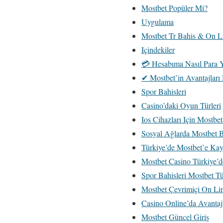
Mostbet Popüler Mi?
Uygulama
Mostbet Tr Bahis & On L
Içindekiler
💳 Hesabıma Nasıl Para Y
✔ Mostbet’in Avantajları 
Spor Bahisleri
Casino’daki Oyun Türleri
Ios Cihazları Için Mostbe
Sosyal Ağlarda Mostbet B
Türkiye’de Mostbet’e Ka
Mostbet Casino Türkiye’d
Spor Bahisleri Mostbet T
Mostbet Çevrimiçi On Lin
Casino Online’da Avantaj
Mostbet Güncel Giriş