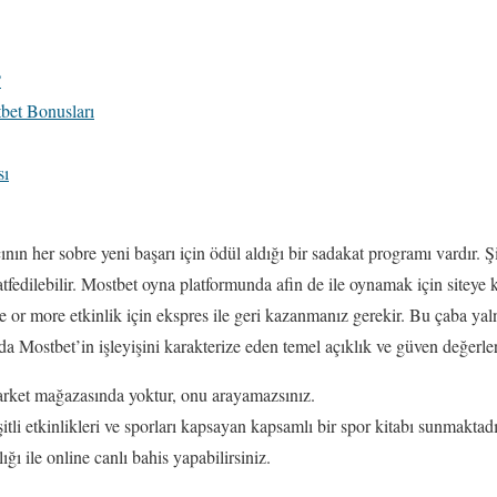
?
bet Bonusları
sı
ının her sobre yeni başarı için ödül aldığı bir sadakat programı vardır. Ş
atfedilebilir. Mostbet oyna platformunda afin de ile oynamak için siteye
ee or more etkinlik için ekspres ile geri kazanmanız gerekir. Bu çaba yal
 Mostbet’in işleyişini karakterize eden temel açıklık ve güven değerlerin
ket mağazasında yoktur, onu arayamazsınız.
tli etkinlikleri ve sporları kapsayan kapsamlı bir spor kitabı sunmaktadı
ğı ile online canlı bahis yapabilirsiniz.