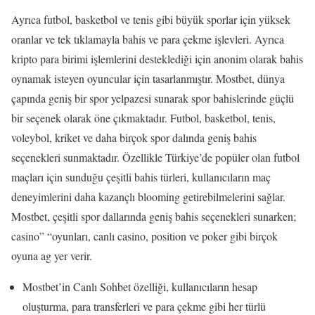
Ayrıca futbol, basketbol ve tenis gibi büyük sporlar için yüksek
oranlar ve tek tıklamayla bahis ve para çekme işlevleri. Ayrıca
kripto para birimi işlemlerini desteklediği için anonim olarak bahis
oynamak isteyen oyuncular için tasarlanmıştır. Mostbet, dünya
çapında geniş bir spor yelpazesi sunarak spor bahislerinde güçlü
bir seçenek olarak öne çıkmaktadır. Futbol, basketbol, tenis,
voleybol, kriket ve daha birçok spor dalında geniş bahis
seçenekleri sunmaktadır. Özellikle Türkiye’de popüler olan futbol
maçları için sunduğu çeşitli bahis türleri, kullanıcıların maç
deneyimlerini daha kazançlı blooming getirebilmelerini sağlar.
Mostbet, çeşitli spor dallarında geniş bahis seçenekleri sunarken;
casino” “oyunları, canlı casino, position ve poker gibi birçok
oyuna ag yer verir.
Mostbet’in Canlı Sohbet özelliği, kullanıcıların hesap
oluşturma, para transferleri ve para çekme gibi her türlü