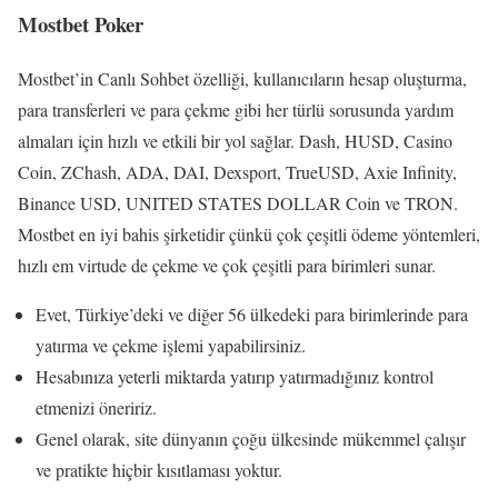
Mostbet Poker
Mostbet’in Canlı Sohbet özelliği, kullanıcıların hesap oluşturma,
para transferleri ve para çekme gibi her türlü sorusunda yardım
almaları için hızlı ve etkili bir yol sağlar. Dash, HUSD, Casino
Coin, ZChash, ADA, DAI, Dexsport, TrueUSD, Axie Infinity,
Binance USD, UNITED STATES DOLLAR Coin ve TRON.
Mostbet en iyi bahis şirketidir çünkü çok çeşitli ödeme yöntemleri,
hızlı em virtude de çekme ve çok çeşitli para birimleri sunar.
Evet, Türkiye’deki ve diğer 56 ülkedeki para birimlerinde para
yatırma ve çekme işlemi yapabilirsiniz.
Hesabınıza yeterli miktarda yatırıp yatırmadığınız kontrol
etmenizi öneririz.
Genel olarak, site dünyanın çoğu ülkesinde mükemmel çalışır
ve pratikte hiçbir kısıtlaması yoktur.