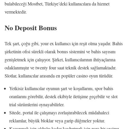
bulabileceği Mostbet, Türkiye’deki kullanıcılara da hizmet
vermektedir.
No Deposit Bonus
Tek şart, çoğu gibi, your ex kullanıcı için reşit olma yaşıdır. Bahis
şirketinin ofisi sürekli olarak bonus sistemini ve bahis sayısını
genişletmek için çalışıyor. Şirket, kullanıcılarının ihtiyaçlarına
odaklanmıştır ve twenty four saat teknik destek sağlamaktadır.
Slotlar, kullanıcılar arasında en popüler casino oyun türüdür.
Yetkisiz kullanıcılar oyunun şart ve koşullarını, spor bahis
oranlarını görebilir, destek ekibiyle iletişime geçebilir ve slot
trial sürümlerini oynayabilirler.
Sitede, portal ile çalışmayı zorlaştırabilecek müdahaleci
reklamlar, büyük bloklar veya garip düğmeler yoktur.
Kazanmak için olduğu kadar kaybetmek için para bir seçime