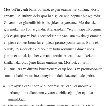
Mostbet’in canlı bahis bölümü, uygun oranları ve kullanıcı dostu
arayüzü ile Türkiye’deki spor bahisçileri için popüler bir seçimdir.
Güvenilir ve güvenilir bir bahis şirketi arıyorsanız, Mostbet sizin
için mükemmel bir seçimdir. Aralarından” “seçim yapabileceğiniz
çok çeşitli spor ve bahis seçeneklerinin yanı sıra rekabetçi oranlar
empieza cömert bonuslar empieza promosyonlar sunar. Buna ek
olarak, 7/24 destek ekibi your ex türlü sorunuzda dimensions
yardımcı olmak için her zaman hazırdır. Ancak, bazı ülkelerde
kısıtlamalar olduğunu lütfen unutmayın. Mostbet, en yeni
kullanıcılara ve düzenli kullanıcılara cazip bonus ve promosyonlar
sunarak bahis ve casino deneyimini daha kazançlı hale getirir.
Site ayrıca canlı spor ve eSpor maçları, canlı casinolar ve
herhangi bir kullanıcının ziyaret edebileceği diğer oyunlar
sunmaktadır.
Minimum em virtude de yatırma tutarı yaklaşık 0, 4 ABD