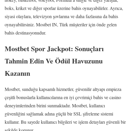
boks, kriket ve diğer sporlar üzerine bahis oynayabilirler. Ayrıca,
siyasi olaylara, televizyon şovlarına ve daha fazlasına da bahis
oynayabilirsiniz. Mostbet IN, Türk müşteriler için önde gelen
bahis destinasyonudur.
Mostbet Spor Jackpot: Sonuçları
Tahmin Edin Ve Ödül Havuzunu
Kazanın
Mostbet, sunduğu kapsamlı hizmetler, güvenilir altyapı empieza
çeşitli bonuslarla kullanıcılarına en iyi çevrimiçi bahis ve casino
deneyimlerinden birini sunmaktadır. Mostbet, kullanıcı
güvenliğini sağlamak adına güçlü bir SSL şifreleme sistemi
kullanır. Bu sayede kullanıcı bilgileri ve işlem detayları güvenli bir
şekilde korunur.