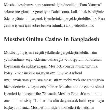
Mostbet hesabınıza para yatırmak için öncelikle “Para Yatırma”
sekmesine gitmeniz gerekiyor. Daha sonra, kullanmak istediğiniz
ödeme yöntemini seçerek işlemlerinizi gerçekleştirebilirsiniz. Para
çekme işlemi için sobre benzer adımları takip edebilirsiniz.
Mostbet Online Casino In Bangladesh
Mostbet giriş işlemi çeşitli şekillerde gerçekleştirilebilir. Tüm
yetkilendirme seçeneklerine bakacağız ve hoşgeldin bonusunun
koşullarını da açıklayacağız. Mostbet. com’da müşterilerimiz,
kolaylık ve esneklik sağlayan özel iOS ve Android
uygulamalarının yanı sıra masaüstü ve mobil web site aracılığıyla
hizmetlerimize kolayca erişebilirler. Mostbet afin de çekme süresi
işlemleri için geçen süre 72 saattir. Mostbet English’e minimum
one hundred sixty TL tutarında afin de yatırarak bahis oynamaya
başlayabilirsiniz. Mostbet’in müşteri hizmetleri ile iletişime