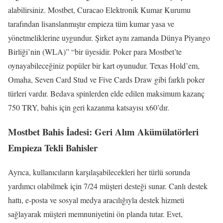
alabilirsiniz. Mostbet, Curacao Elektronik Kumar Kurumu
tarafından lisanslanmıştır empieza tüm kumar yasa ve
yönetmeliklerine uygundur. Şirket aynı zamanda Dünya Piyango
Birliği’nin (WLA)” “bir üyesidir. Poker para Mostbet’te
oynayabileceğiniz popüler bir kart oyunudur. Texas Hold’em,
Omaha, Seven Card Stud ve Five Cards Draw gibi farklı poker
türleri vardır. Bedava spinlerden elde edilen maksimum kazanç
750 TRY, bahis için geri kazanma katsayısı x60’dır.
Mostbet Bahis İadesi: Geri Alım Akümülatörleri
Empieza Tekli Bahisler
Ayrıca, kullanıcıların karşılaşabilecekleri her türlü sorunda
yardımcı olabilmek için 7/24 müşteri desteği sunar. Canlı destek
hattı, e-posta ve sosyal medya aracılığıyla destek hizmeti
sağlayarak müşteri memnuniyetini ön planda tutar. Evet,