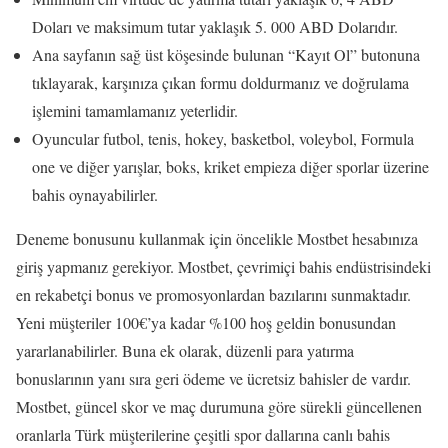
Doları ve maksimum tutar yaklaşık 5. 000 ABD Dolarıdır.
Ana sayfanın sağ üst köşesinde bulunan “Kayıt Ol” butonuna
tıklayarak, karşınıza çıkan formu doldurmanız ve doğrulama
işlemini tamamlamanız yeterlidir.
Oyuncular futbol, tenis, hokey, basketbol, voleybol, Formula
one ve diğer yarışlar, boks, kriket empieza diğer sporlar üzerine
bahis oynayabilirler.
Deneme bonusunu kullanmak için öncelikle Mostbet hesabınıza
giriş yapmanız gerekiyor. Mostbet, çevrimiçi bahis endüstrisindeki
en rekabetçi bonus ve promosyonlardan bazılarını sunmaktadır.
Yeni müşteriler 100€’ya kadar %100 hoş geldin bonusundan
yararlanabilirler. Buna ek olarak, düzenli para yatırma
bonuslarının yanı sıra geri ödeme ve ücretsiz bahisler de vardır.
Mostbet, güncel skor ve maç durumuna göre sürekli güncellenen
oranlarla Türk müşterilerine çeşitli spor dallarına canlı bahis