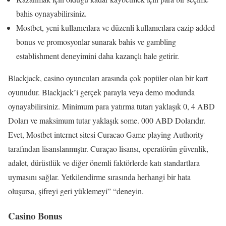
bahis oynayabilirsiniz.
Mostbet, yeni kullanıcılara ve düzenli kullanıcılara cazip added
bonus ve promosyonlar sunarak bahis ve gambling
establishment deneyimini daha kazançlı hale getirir.
Blackjack, casino oyuncuları arasında çok popüler olan bir kart
oyunudur. Blackjack’i gerçek parayla veya demo modunda
oynayabilirsiniz. Minimum para yatırma tutarı yaklaşık 0, 4 ABD
Doları ve maksimum tutar yaklaşık some. 000 ABD Dolarıdır.
Evet, Mostbet internet sitesi Curacao Game playing Authority
tarafından lisanslanmıştır. Curaçao lisansı, operatörün güvenlik,
adalet, dürüstlük ve diğer önemli faktörlerde katı standartlara
uymasını sağlar. Yetkilendirme sırasında herhangi bir hata
oluşursa, şifreyi geri yüklemeyi” “deneyin.
Casino Bonus