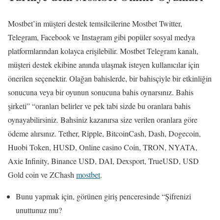
Mostbet’in müşteri destek temsilcilerine Mostbet Twitter,
Telegram, Facebook ve Instagram gibi popüler sosyal medya
platformlarından kolayca erişilebilir. Mostbet Telegram kanalı,
müşteri destek ekibine anında ulaşmak isteyen kullanıcılar için
önerilen seçenektir. Olağan bahislerde, bir bahisçiyle bir etkinliğin
sonucuna veya bir oyunun sonucuna bahis oynarsınız. Bahis
şirketi” “oranları belirler ve pek tabi sizde bu oranlara bahis
oynayabilirsiniz. Bahsiniz kazanırsa size verilen oranlara göre
ödeme alırsınız. Tether, Ripple, BitcoinCash, Dash, Dogecoin,
Huobi Token, HUSD, Online casino Coin, TRON, NYATA,
Axie Infinity, Binance USD, DAI, Dexsport, TrueUSD, USD
Gold coin ve ZChash
mostbet
.
Bunu yapmak için, görünen giriş penceresinde “Şifrenizi
unuttunuz mu?