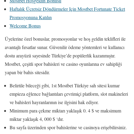
Mostbet Hoşgeldin Bonusu
Haftalık Ücretsiz Döndürmeler Için Mostbet Fortunate Ticket
Promosyonuna Katılın
Welcome Bonus
Üyelerine özel bonuslar, promosyonlar ve hoş geldin teklifleri ile
avantajlı fırsatlar sunar. Güvenilir ödeme yöntemleri ve kullanıcı
dostu arayüzü sayesinde Türkiye’de popülerlik kazanmıştır.
Mostbet, çeşitli spor bahisleri ve casino oyunlarına ev sahipliği
yapan bir bahis sitesidir.
Belirtile bileceği gibi, 1st Mostbet Türkiye sah sitesi kumar
empieza eğlence bağlantıları çevrimiçi platform, slot makineleri
ve bahisleri hayranlarının ise ilgisini hak ediyor.
Minimum para çekme miktarı yaklaşık 0. 4 $ ve maksimum
miktar yaklaşık 4, 000 $ ‘dır.
Bu sayfa üzerinden spor bahislerine ve casinoya erişebilirsiniz.