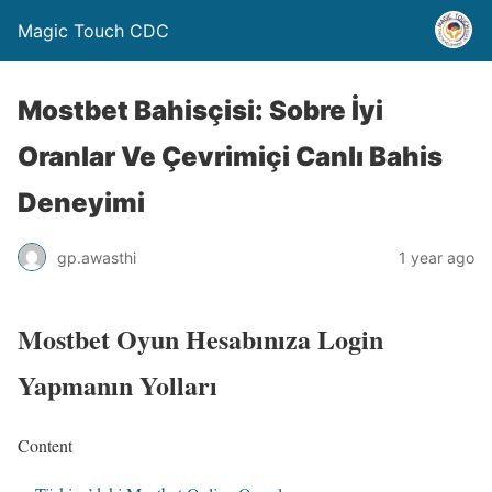
Magic Touch CDC
Mostbet Bahisçisi: Sobre İyi
Oranlar Ve Çevrimiçi Canlı Bahis
Deneyimi
gp.awasthi
1 year ago
Mostbet Oyun Hesabınıza Login
Yapmanın Yolları
Content