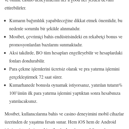
ettirebilirler.
Kumarın bağımlılık yapabileceğine dikkat etmek önemlidir, bu
nedenle sorumlu bir şekilde alınmalıdır.
Mostbet, çevrimiçi bahis endüstrisindeki en rekabetçi bonus ve
promosyonlardan bazılarını sunmaktadır.
Aksi takdirde, BO tüm hesapları engelleyebilir ve hesaplardaki
fonları dondurabilir.
Para çekme işlemlerini ücretsiz olarak ve pra yatırma işlemini
gerçekleştirmek 72 saat sürer.
Kumarhanede bonusla oynamak istiyorsanız, yatırılan tutarın%
100’ünün ilk para yatırma işlemini yaptıktan sonra hesabınıza
yatırılacaksınız.
Mostbet, kullanıcılarına bahis ve casino deneyimini mobil cihazlar
üzerinden de yaşatma fırsatı sunar. Hem iOS hem de Android