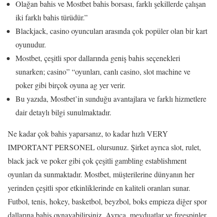
Olağan bahis ve Mostbet bahis borsası, farklı şekillerde çalışan
iki farklı bahis türüdür.”
Blackjack, casino oyuncuları arasında çok popüler olan bir kart
oyunudur.
Mostbet, çeşitli spor dallarında geniş bahis seçenekleri
sunarken; casino” “oyunları, canlı casino, slot machine ve
poker gibi birçok oyuna ag yer verir.
Bu yazıda, Mostbet’in sunduğu avantajlara ve farklı hizmetlere
dair detaylı bilgi sunulmaktadır.
Ne kadar çok bahis yaparsanız, to kadar hızlı VERY
IMPORTANT PERSONEL olursunuz. Şirket ayrıca slot, rulet,
black jack ve poker gibi çok çeşitli gambling establishment
oyunları da sunmaktadır. Mostbet, müşterilerine dünyanın her
yerinden çeşitli spor etkinliklerinde en kaliteli oranları sunar.
Futbol, tenis, hokey, basketbol, beyzbol, boks empieza diğer spor
dallarına bahis oynayabilirsiniz. Ayrıca, mevduatlar ve freespinler