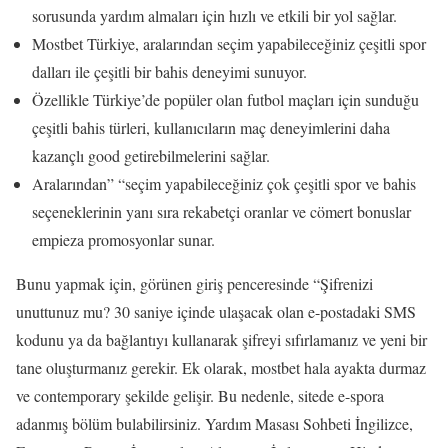
sorusunda yardım almaları için hızlı ve etkili bir yol sağlar.
Mostbet Türkiye, aralarından seçim yapabileceğiniz çeşitli spor
dalları ile çeşitli bir bahis deneyimi sunuyor.
Özellikle Türkiye’de popüler olan futbol maçları için sunduğu
çeşitli bahis türleri, kullanıcıların maç deneyimlerini daha
kazançlı good getirebilmelerini sağlar.
Aralarından” “seçim yapabileceğiniz çok çeşitli spor ve bahis
seçeneklerinin yanı sıra rekabetçi oranlar ve cömert bonuslar
empieza promosyonlar sunar.
Bunu yapmak için, görünen giriş penceresinde “Şifrenizi
unuttunuz mu? 30 saniye içinde ulaşacak olan e-postadaki SMS
kodunu ya da bağlantıyı kullanarak şifreyi sıfırlamanız ve yeni bir
tane oluşturmanız gerekir. Ek olarak, mostbet hala ayakta durmaz
ve contemporary şekilde gelişir. Bu nedenle, sitede e-spora
adanmış bölüm bulabilirsiniz. Yardım Masası Sohbeti İngilizce,