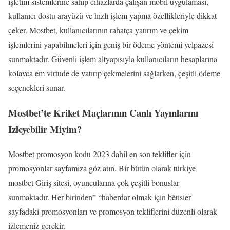
işletim sistemlerine sahip cihazlarda çalışan mobil uygulaması,
kullanıcı dostu arayüzü ve hızlı işlem yapma özellikleriyle dikkat
çeker. Mostbet, kullanıcılarının rahatça yatırım ve çekim
işlemlerini yapabilmeleri için geniş bir ödeme yöntemi yelpazesi
sunmaktadır. Güvenli işlem altyapısıyla kullanıcıların hesaplarına
kolayca em virtude de yatırıp çekmelerini sağlarken, çeşitli ödeme
seçenekleri sunar.
Mostbet’te Kriket Maçlarının Canlı Yayınlarını
Izleyebilir Miyim?
Mostbet promosyon kodu 2023 dahil en son teklifler için
promosyonlar sayfamıza göz atın. Bir bütün olarak türkiye
mostbet Giriş sitesi, oyuncularına çok çeşitli bonuslar
sunmaktadır. Her birinden” “haberdar olmak için bêtisier
sayfadaki promosyonları ve promosyon tekliflerini düzenli olarak
izlemeniz gerekir.