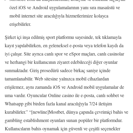
özel iOS ve Android uygulamalarının yanı sıra masaüstü ve
mobil internet site aracılığıyla hizmetlerimize kolayca
erişebilirler.
Şirket içi inşa edilmiş sport platformu sayesinde, tek tıklamayla
kayıt yapılabilirken, en geleneksel e-posta veya telefon kaydı da
iyi çalışır. Site ayrıca canlı spor ve eSpor maçları, canlı casinolar
ve herhangi bir kullanıcının ziyaret edebileceği diğer oyunlar
sunmaktadır. Giriş prosedürü sadece birkaç saniye içinde
tamamlanabilir. Web sitesine yalnızca mobil cihazlardan
erişilemez, aynı zamanda iOS ve Android mobil uygulamalar de
uma vardır. Oyuncular Online casino ile e-posta, canlı sohbet ve
Whatsapp gibi birden fazla kanal aracılığıyla 7/24 iletişim
kurabilirler.” “[newline]Mostbet, dünya çapında çevrimiçi bahis ve
gambling establishment oyunları sunan popüler bir platformdur.
Kullanıcıların bahis oynamak için güvenli ve çeşitli seçenekler