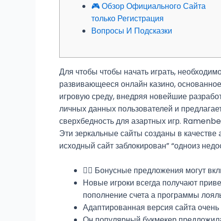
🎮 Обзор Официального Сайта
только Регистрация
Вопросы И Подсказки
Для чтобы чтобы начать играть, необходим
развивающееся онлайн казино, основанное
игровую среду, внедряя новейшие разработ
личных данных пользователей и предлагае
сверхбедность для азартных игр. Ramenbet 
Эти зеркальные сайты созданы в качестве 
исходный сайт заблокирован” “одноиз недо
🐦‍🔥 Бонусные предложения могут в
Новые игроки всегда получают прив
пополнение счета а программы лояль
Адаптированная версия сайта очень 
Он популярный букмекер предложила