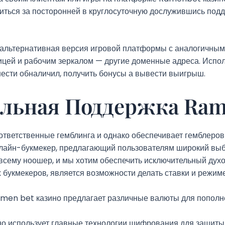
ься за посторонней в круглосуточную дослужившись подде
 альтернативная версия игровой платформы с аналогичным
ей и рабочим зеркалом — другие доменные адреса. Исполь
внести обналичил, получить бонусы а вывести выигрыш.
льная Поддержка Ram
тветственные гемблинга и однако обеспечивает гемблеро
онлайн-букмекер, предлагающий пользователям широкий выб
всему ноошер, и мы хотим обеспечить исключительный дух
 букмекеров, является возможности делать ставки и режи
Ramen bet казино предлагает различные валюты для пополне
но использует главные технологии шифрования ддя защиты 