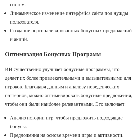
систем.
Динамическое изменение интерфейса сайта под нужды
пользователя.
Создание персонализированных бонусных предложений
и акций.
Оптимизация Бонусных Программ
ИИ существенно улучшает бонусные программы, что
делает их более привлекательными и вызывательными для
игроков. Благодаря данным и анализу поведенческих
паттернов, можно оптимизировать бонусные предложения,
чтобы они были наиболее релевантными. Это включает:
Анализ истории игр, чтобы предложить подходящие
бонусы.
Предложения на основе времени игры и активности.