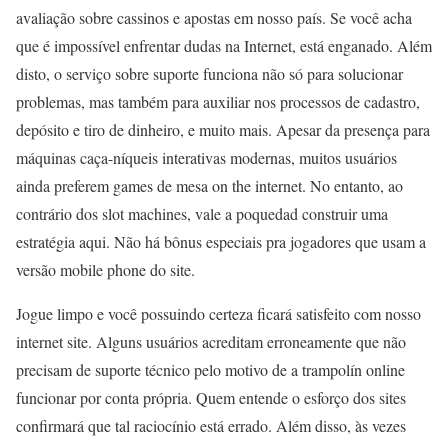
avaliação sobre cassinos e apostas em nosso país. Se você acha
que é impossível enfrentar dudas na Internet, está enganado. Além
disto, o serviço sobre suporte funciona não só para solucionar
problemas, mas também para auxiliar nos processos de cadastro,
depósito e tiro de dinheiro, e muito mais. Apesar da presença para
máquinas caça-níqueis interativas modernas, muitos usuários
ainda preferem games de mesa on the internet. No entanto, ao
contrário dos slot machines, vale a poquedad construir uma
estratégia aqui. Não há bônus especiais pra jogadores que usam a
versão mobile phone do site.
Jogue limpo e você possuindo certeza ficará satisfeito com nosso
internet site. Alguns usuários acreditam erroneamente que não
precisam de suporte técnico pelo motivo de a trampolín online
funcionar por conta própria. Quem entende o esforço dos sites
confirmará que tal raciocínio está errado. Além disso, às vezes