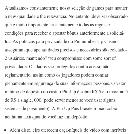
Atualizamos constantemente nossa seleção de games para manter
a new qualidade e the relevância. No entanto, deve ser observado
que é muito importante ler atentamente todas as regras e
condições para receber e apostar bônus anteriormente a solicitá-
los. As políticas para privacidade do Pin number Up Casino
asseguram que apenas dados precisos e necessários são coletados
2 usuários, mantendo” “teu compromisso com some sort of
privacidade. Os dados são protegidos contra acesso não
reglamentario, assim como os jogadores podem confiar
plenamente em segurança de suas informações pessoais. O valor
mínimo de depósito no casino Pin-Up é sobre R$ 5 e o máximo é
de R$ a single. 000 (pode servir menor se você usar alguns
sistemas de pagamento). A Pin Up País brasileiro não cobra
nenhuma taxa quando você faz um depósito.
Além disto, eles oferecem caça-níqueis de vídeo com incríveis