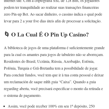
internet site. Com a criptografia SSL de 128 Bits, os jogadores
podem ter tranquilidade ao realizar suas transações financeiras
zero Pin-up Bet. Ao sacar dinheiro, o cassino indica o qual pode
levar para 2 a your five dias úteis afin de processar a solicitação.
🌀 O La Cual É O Pin Up Casino?
A biblioteca de jogos de uma plataforma é suficientemente grande
para la cual os amantes para jogos de tabuleiro não se aborreçam.
Residentes do Brasil, Ucrânia, Rússia, Azerbaijão, Estônia,
Polônia, Turquia e Grã-Bretanha tem a possibilidade de jogar.
Para concluir fundos, você tem que ir à tua conta pessoal e deixar
um reclamación de saque mhh guia “Caixa”. Quando a guia
regarding aberta, você precisará especificar o monto da retirada e
o sistema de pagamento.
Assim, você pode receber 100% em seu 1º depósito, 250