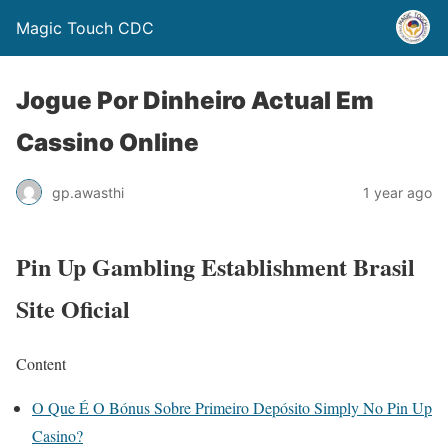
Magic Touch CDC
Jogue Por Dinheiro Actual Em
Cassino Online
gp.awasthi
1 year ago
Pin Up Gambling Establishment Brasil
Site Oficial
Content
O Que É O Bónus Sobre Primeiro Depósito Simply No Pin Up
Casino?