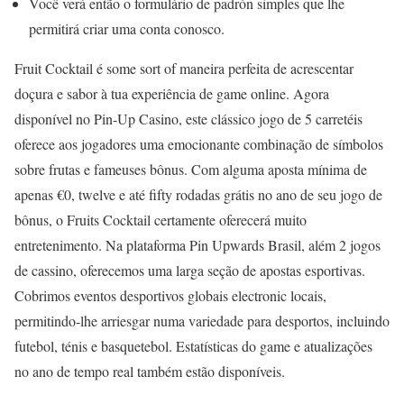
Você verá então o formulário de padrón simples que lhe
permitirá criar uma conta conosco.
Fruit Cocktail é some sort of maneira perfeita de acrescentar
doçura e sabor à tua experiência de game online. Agora
disponível no Pin-Up Casino, este clássico jogo de 5 carretéis
oferece aos jogadores uma emocionante combinação de símbolos
sobre frutas e fameuses bônus. Com alguma aposta mínima de
apenas €0, twelve e até fifty rodadas grátis no ano de seu jogo de
bônus, o Fruits Cocktail certamente oferecerá muito
entretenimento. Na plataforma Pin Upwards Brasil, além 2 jogos
de cassino, oferecemos uma larga seção de apostas esportivas.
Cobrimos eventos desportivos globais electronic locais,
permitindo-lhe arriesgar numa variedade para desportos, incluindo
futebol, ténis e basquetebol. Estatísticas do game e atualizações
no ano de tempo real também estão disponíveis.