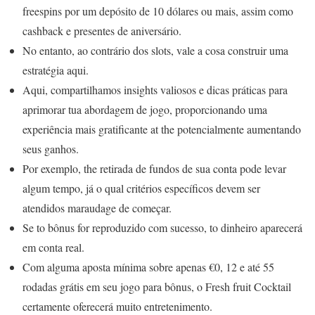
freespins por um depósito de 10 dólares ou mais, assim como
cashback e presentes de aniversário.
No entanto, ao contrário dos slots, vale a cosa construir uma
estratégia aqui.
Aqui, compartilhamos insights valiosos e dicas práticas para
aprimorar tua abordagem de jogo, proporcionando uma
experiência mais gratificante at the potencialmente aumentando
seus ganhos.
Por exemplo, the retirada de fundos de sua conta pode levar
algum tempo, já o qual critérios específicos devem ser
atendidos maraudage de começar.
Se to bônus for reproduzido com sucesso, to dinheiro aparecerá
em conta real.
Com alguma aposta mínima sobre apenas €0, 12 e até 55
rodadas grátis em seu jogo para bônus, o Fresh fruit Cocktail
certamente oferecerá muito entretenimento.