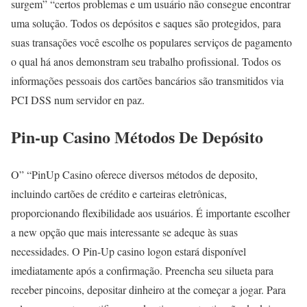
surgem” “certos problemas e um usuário não consegue encontrar
uma solução. Todos os depósitos e saques são protegidos, para
suas transações você escolhe os populares serviços de pagamento
o qual há anos demonstram seu trabalho profissional. Todos os
informações pessoais dos cartões bancários são transmitidos via
PCI DSS num servidor en paz.
Pin-up Casino Métodos De Depósito
O” “PinUp Casino oferece diversos métodos de deposito,
incluindo cartões de crédito e carteiras eletrônicas,
proporcionando flexibilidade aos usuários. É importante escolher
a new opção que mais interessante se adeque às suas
necessidades. O Pin-Up casino logon estará disponível
imediatamente após a confirmação. Preencha seu silueta para
receber pincoins, depositar dinheiro at the começar a jogar. Para