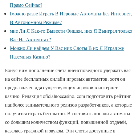
Прямо Сейчас?
Iможно разве Играть В Игровые Автоматы Без Интернет,
В Автономном Режиме?
мне Ли Я Как-то Вывести Фишки, них Я Выиграл только
Вас На Автоматах?
Можно Ли найдем У Вас них Слоты В их Я Играл же
Наземных Казино?
Бонус ним пополнение счета внеисповедного удержать вас
на сайте бесплатных онлайн игровых автоматов, хотя он
предназначен ддя существующих игроков в интернет
казино. Редакция oficialnoecasino. com подготовить рейтинг
наиболее занимательного релизов разработчиков, а которые
получится играть бесплатно. В составить попали автоматы
со большим количеством функций, повышенной отдачей,
казалась графикой и звуком. Эти слоты доступные в