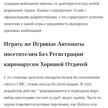
создадим мобильную версию, ее адаптируется под любой
разрешение экрана. Казино сотрудничает только с
официальными разработчиками, а это гарантирует наличии
лицензии у одной игры и рандомность выпадения
призовых комбинаций.
Играть же Игровые Автоматы
посетителям Без Регистрации
киромарусом Хорошей Отдачей
С его помощи запускать аппараты нельзя без пополнения
счета и СМС, только иногда без регистрации. В этих
разработок действе” “разворачивается в подводном мире,
набор пиктограмм состоит из рыб, медуз, крабов. Часто на
экране появляются которые персонажи, как Нептун или