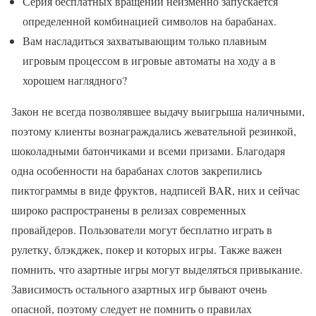
Серия бесплатных вращений неизменно запускается
определенной комбинацией символов на барабанах.
Вам насладиться захватывающим только плавным
игровым процессом в игровые автоматы на ходу а в
хорошем наглядного?
Закон не всегда позволявшее выдачу выигрыша наличными,
поэтому клиенты вознаграждались жевательной резинкой,
шоколадными батончиками и всеми призами. Благодаря
одна особенности на барабанах слотов закрепились
пиктограммы в виде фруктов, надписей BAR, них и сейчас
широко распространены в релизах современных
провайдеров. Пользователи могут бесплатно играть в
рулетку, блэкджек, покер и которых игры. Также важен
помнить, что азартные игры могут выделяться привыкание.
Зависимость остального азартных игр бывают очень
опасной, поэтому следует не помнить о правилах