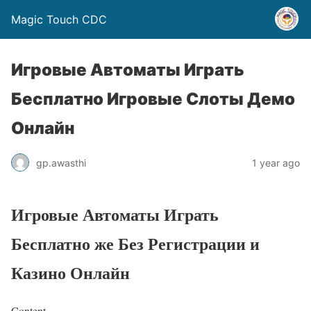
Magic Touch CDC
Игровые Автоматы Играть
Бесплатно Игровые Слоты Демо
Онлайн
gp.awasthi
1 year ago
Игровые Автоматы Играть
Бесплатно же Без Регистрации и
Казино Онлайн
Content