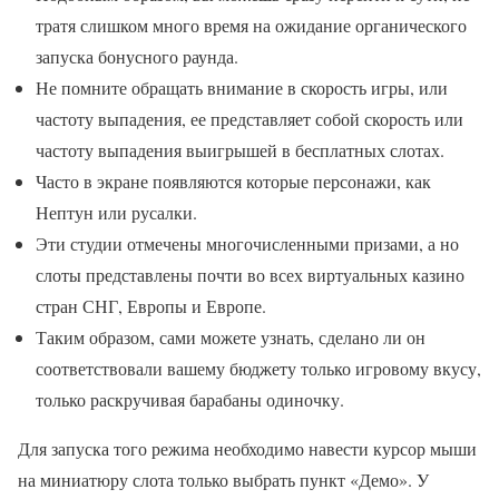
тратя слишком много время на ожидание органического
запуска бонусного раунда.
Не помните обращать внимание в скорость игры, или
частоту выпадения, ее представляет собой скорость или
частоту выпадения выигрышей в бесплатных слотах.
Часто в экране появляются которые персонажи, как
Нептун или русалки.
Эти студии отмечены многочисленными призами, а но
слоты представлены почти во всех виртуальных казино
стран СНГ, Европы и Европе.
Таким образом, сами можете узнать, сделано ли он
соответствовали вашему бюджету только игровому вкусу,
только раскручивая барабаны одиночку.
Для запуска того режима необходимо навести курсор мыши
на миниатюру слота только выбрать пункт «Демо». У