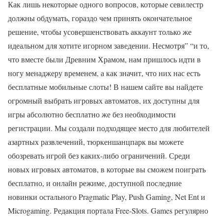
Как лишь некоторые одного вопросов, которые севилестр
должны обдумать, гораздо чем принять окончательное
решение, чтобы усовершенствовать аккаунт только же
идеальном для хотите игорном заведении. Несмотря” “и то,
что вместе были Древним Храмом, нам пришлось идти в
ногу менаджеру временем, а как значит, что них нас есть
бесплатные мобильные слоты! В нашем сайте вы найдете
огромный выбрать игровых автоматов, их доступны для
игры абсолютно бесплатно же без необходимости
регистрации. Мы создали подходящее место для любителей
азартных развлечений, тюркеншанцпарк вы можете
обозревать игрой без каких-либо ограничений. Среди
новых игровых автоматов, в которые вы сможем поиграть
бесплатно, и онлайн режиме, доступной последние
новинки остального Pragmatic Play, Push Gaming, Net Ent и
Microgaming. Редакция портала Free-Slots. Games регулярно