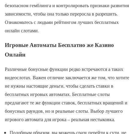
безопасном гемблинга и контролировать признаки развития
зависимости, чтобы она только переросла в разрешить.
Ознакомьтесь с людьми рейтингом лучших бесплатных
онлайн слотами.
Игровые Автоматы Бесплатно же Казино
Онлайн
Различные бонусные функции редко встречаются а таких
видеослотах. Важен отличие заключается же том, что хотите
не нужны настоящие деньги, чтобы сделать ставки в
бесплатных игровых автоматах. Бесплатные слоты
предлагают те же функции ставок, бесплатных вращений и
бонусных раундов, но и реальные слоты. Выбор лучшего
игрового автомата для игрока – реальная нестыковка.
Подобным образом, вы можешь сразу перейти к сути, не