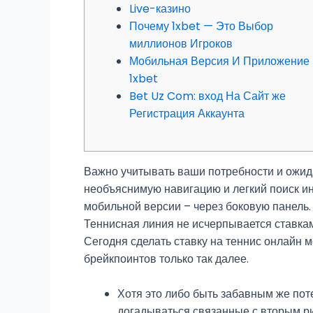
Live-казино
Почему 1xbet — Это Выбор
миллионов Игроков
Мобильная Версия И Приложение
1xbet
Bet Uz Com: вход На Сайт же
Регистрация Аккаунта
Важно учитывать ваши потребности и ожида
необъяснимую навигацию и легкий поиск ин
мобильной версии – через боковую панель.
Теннисная линия не исчерпывается ставками
Сегодня сделать ставку на теннис онлайн м
брейкпоинтов только так далее.
Хотя это либо быть забавным же пот
догадываться связанные с вторым ри