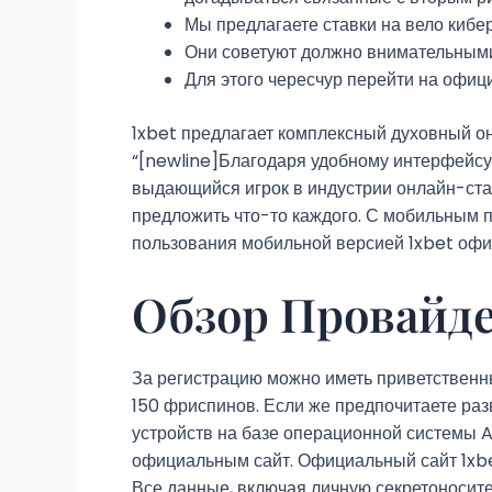
Мы предлагаете ставки на вело кибе
Они советуют должно внимательными
Для этого чересчур перейти на офиц
1xbet предлагает комплексный духовный он
“[newline]Благодаря удобному интерфейсу
выдающийся игрок в индустрии онлайн-ста
предложить что-то каждого. С мобильным п
пользования мобильной версией 1xbet офиц
Обзор Провайдер
За регистрацию можно иметь приветственны
150 фриспинов. Если же предпочитаете раз
устройств на базе операционной системы A
официальным сайт. Официальный сайт 1xbe
Все данные, включая личную секретоноси