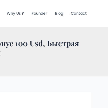
Why Us ?
Founder
Blog
Contact
нус 100 Usd, Быстрая
я