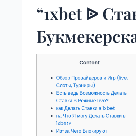
“1xbet ᐉ Ст
Букмекерска
Content
Обзор Провайдеров и Игр (live,
Слоты, Турниры)
Есть ведь Возможность Делать
Ставки В Режиме Live?
как Делать Ставки а 1xbet
на Что Я могу Делать Ставки в
1xbet?
Из-за Чего Блокируют