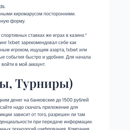
ds.
анными киромарусом посторонними.
нную форму.
портивных ставках же играх в казино.”
нг 1xbet зарекомендовал себе как
ным игроком, ищущим азарта, 1xbet или
ые события быстро и удобнее. Для начала
войти в мой аккаунт.
ты, Турниры)
дним денег на банковские до 1500 рублей
 сайте надо скачать приложение для
кции зависит от того, разрешен ли там
иденциальности при передаче информации.
енных технологий шифрования. Компания