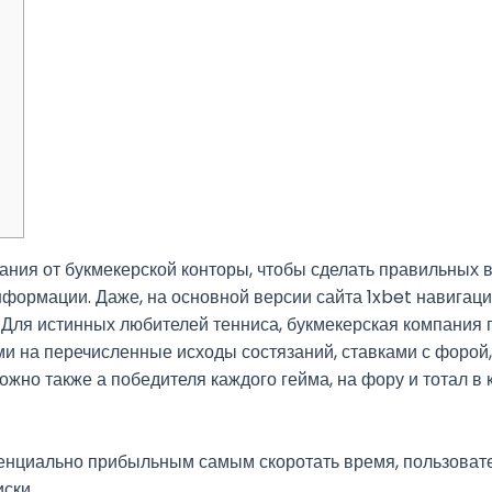
ния от букмекерской конторы, чтобы сделать правильных 
формации. Даже, на основной версии сайта 1xbet навигаци
 Для истинных любителей тенниса, букмекерская компания п
 на перечисленные исходы состязаний, ставками с форой, т
ожно также а победителя каждого гейма, на фору и тотал в 
енциально прибыльным самым скоротать время, пользовате
ски.