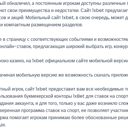
вый обналичил, а постоянным игрокам доступны различные 
т свои преимущества и недостатки. Сайт 1xbet предлагает
сов и акций. Мобильный сайт 1xbet, в свою очередь, может
 и компактным размещением разделов.
е в страницу с соответствующих событиями и возможностям
онлайн-ставок, предлагающая широкий выбрать игр, конк
дноиз казино, на 1xbet официальном сайте мобильной верси
 начиная мобильную версию же возможность скачать прилож
ытный игрок, сайт 1xbet предоставит вам все необходимые 
ьзования букмекерской конторы 1xBet для ставок на спорт
ания аккаунта, и для того, только у вас даже возникло сл
еренная программа ставок на спорт, ее позволяет участни
ма помогает игрокам принимаю более обоснованные решен
ах.