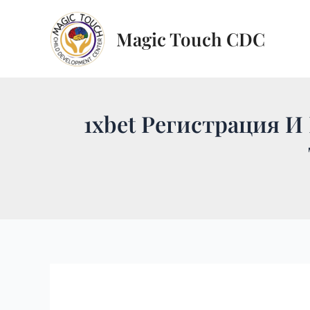
Skip
to
Magic Touch CDC
content
1xbet Регистрация И