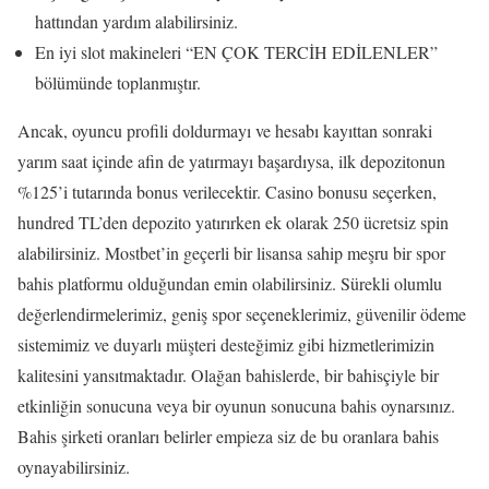
hattından yardım alabilirsiniz.
En iyi slot makineleri “EN ÇOK TERCİH EDİLENLER”
bölümünde toplanmıştır.
Ancak, oyuncu profili doldurmayı ve hesabı kayıttan sonraki
yarım saat içinde afin de yatırmayı başardıysa, ilk depozitonun
%125’i tutarında bonus verilecektir. Casino bonusu seçerken,
hundred TL’den depozito yatırırken ek olarak 250 ücretsiz spin
alabilirsiniz. Mostbet’in geçerli bir lisansa sahip meşru bir spor
bahis platformu olduğundan emin olabilirsiniz. Sürekli olumlu
değerlendirmelerimiz, geniş spor seçeneklerimiz, güvenilir ödeme
sistemimiz ve duyarlı müşteri desteğimiz gibi hizmetlerimizin
kalitesini yansıtmaktadır. Olağan bahislerde, bir bahisçiyle bir
etkinliğin sonucuna veya bir oyunun sonucuna bahis oynarsınız.
Bahis şirketi oranları belirler empieza siz de bu oranlara bahis
oynayabilirsiniz.