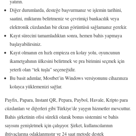
yatırın.
Diğer durumlarda, desteğe başvurmanız ve işlemin tarihini,
saatini, miktarını belirtmeniz ve çevrimiçi bankacılık veya
elektronik cüzdandan bir ekran görüntüsü sağlamanız gerekir.
Kayıt sürecini tamamladıktan sonra, hemen bahis yapmaya
başlayabilirsiniz.
Kayıt olmanın en hızlı empieza en kolay yolu, oyuncunun
ikametgahının ülkesini belirtmek ve pra birimini seçmek için
yeterli olan “tek tuşla” seçeneğidir.
Bu basit adımlar, Mostbet’in Windows versiyonunu cihazınıza
kolayca yüklemenizi sağlar.
Payfix, Papara, Instant QR, Pepara, Paybol, Havale, Kripto para
cüzdanları ve diğerleri gibi Türkiye’de yaygın hizmetler mevcuttur.
Bahis şirketinin ofisi sürekli olarak bonus sistemini ve bahis
sayısını genişletmek için çalışıyor. Şirket, kullanıcılarının
ihtiyaçlarına odaklanmıştır ve 24 saat metode destek