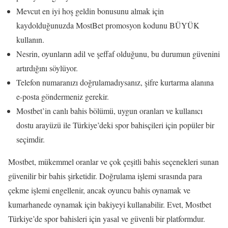
Mevcut en iyi hoş geldin bonusunu almak için
kaydolduğunuzda MostBet promosyon kodunu BÜYÜK
kullanın.
Nesrin, oyunların adil ve şeffaf olduğunu, bu durumun güvenini
artırdığını söylüyor.
Telefon numaranızı doğrulamadıysanız, şifre kurtarma alanına
e-posta göndermeniz gerekir.
Mostbet’in canlı bahis bölümü, uygun oranları ve kullanıcı
dostu arayüzü ile Türkiye’deki spor bahisçileri için popüler bir
seçimdir.
Mostbet, mükemmel oranlar ve çok çeşitli bahis seçenekleri sunan
güvenilir bir bahis şirketidir. Doğrulama işlemi sırasında para
çekme işlemi engellenir, ancak oyuncu bahis oynamak ve
kumarhanede oynamak için bakiyeyi kullanabilir. Evet, Mostbet
Türkiye’de spor bahisleri için yasal ve güvenli bir platformdur.