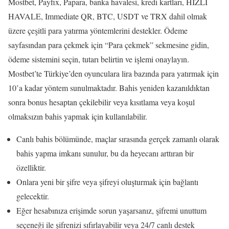
Mostbet, Payfix, Papara, banka havalesi, kredi kartları, HIZLI
HAVALE, Immediate QR, BTC, USDT ve TRX dahil olmak
üzere çeşitli para yatırma yöntemlerini destekler. Ödeme
sayfasından para çekmek için “Para çekmek” sekmesine gidin,
ödeme sistemini seçin, tutarı belirtin ve işlemi onaylayın.
Mostbet’te Türkiye’den oyunculara lira bazında para yatırmak için
10’a kadar yöntem sunulmaktadır. Bahis yeniden kazanıldıktan
sonra bonus hesaptan çekilebilir veya kısıtlama veya koşul
olmaksızın bahis yapmak için kullanılabilir.
Canlı bahis bölümünde, maçlar sırasında gerçek zamanlı olarak
bahis yapma imkanı sunulur, bu da heyecanı arttıran bir
özelliktir.
Onlara yeni bir şifre veya şifreyi oluşturmak için bağlantı
gelecektir.
Eğer hesabınıza erişimde sorun yaşarsanız, şifremi unuttum
seçeneği ile şifrenizi sıfırlayabilir veya 24/7 canlı destek