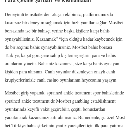
Deneyimli temsilcilerden oluşan ekibimiz, platformumuzda
kusursuz bir deneyim sağlamak için hızlı yanıtlar sağlar. Mostbet
borsasında ise bir bahisçi yerine başka kişilere karşı bahis
oynayabilirsiniz. Kazanmak” “için olduğu kadar kaybetmek için
de bir seçime bahis oynayabilirsiniz. Mostbet bahis borsası
Türkiye, karşıt görüşlere sahip kişileri eşleştirir, para ve bahis
oranlarını yönetir. Bahsiniz kazanırsa, size karşı bahis oynayan
kişiden para alırsınız. Canlı yayınlar düzenleyen onaylı canlı
krupiyerlerimizle canlı casino oyunlarının heyecanını yaşayın.
Mostbet giriş yaparak, sprained ankle treatment spor bahislerinde
sprained ankle treatment de Mostbet gambling establishment
oyunlarında keyifli vakit geçirebilir, çeşitli bonuslardan
yararlanarak kazancınızı artırabilirsiniz. Bu nedenle, şu özel Most
bet Türkiye bahis şirketinin yeni ziyaretçileri için ilk para yatırma