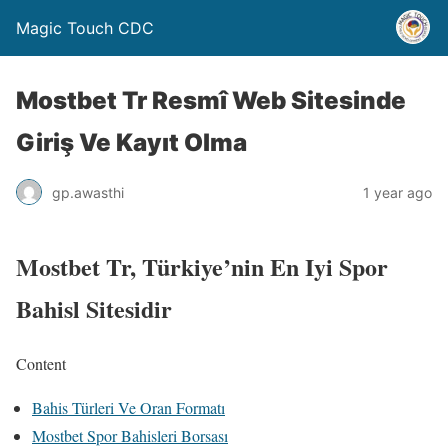
Magic Touch CDC
Mostbet Tr Resmî Web Sitesinde
Giriş Ve Kayıt Olma
gp.awasthi
1 year ago
Mostbet Tr, Türkiye’nin En Iyi Spor
Bahisl Sitesidir
Content
Bahis Türleri Ve Oran Formatı
Mostbet Spor Bahisleri Borsası