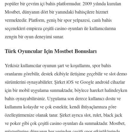
popüler bir çevrim içi bahis platformudur. 2009 yılında kurulan
Mostbet, dünyanın dört bir yanındaki bahisçilere hizmet
vermektedir. Platform, geniş bir spor yelpazesi, canlı bahis
seçenekleri empieza çeşitli casino oyunları ile kullanıcılarına
zengin bir oyun deneyimi sunar.
Türk Oyuncular Için Mostbet Bonusları
Yetkisiz kullanıcılar oyunun şart ve koşullarını, spor bahis
oranlarını görebilir, destek ekibiyle iletişime geçebilir ve slot demo
sürümlerini oynayabilirler. Şirket iOS ve Google android cihazlar
için bir mobil uygulama sunmaktadır, böylece hareket halindeyken
bahis oynayabilirsiniz. Uygulama son derece kullanıcı dostu ve
kullanımı kolaydır ve çok esnektir, kendi ihtiyaçlarınıza göre
özelleştirmenize olanak tanır. Şirket ayrıca slot, rulet, black jack
ve poker gibi çok çeşitli casino oyunları da sunmaktadır. Mostbet,
müşterilerine dünyanın her yerinden çeşitli spor etkinliklerinde