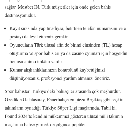
sağlar. Mostbet IN, Türk müşteriler için önde gelen bahis
destinasyonudur.
Kayıt sırasında yapılmadıysa, belirtilen telefon numarasını ve e-
postayı da teyit etmeniz gerekir.
Oyuncuların Türk ulusal afin de birimi cinsinden (TL) hesap
oluşturma ve spor bahisleri ya da casino oyunları için hoşgeldin
bonusu animo imkânı vardır.
Kumar alışkanlıklarınızın kontrolünü kaybettiğinizi
düşünüyorsanız, profesyonel yardım almanızı öneririz.
Spor bahisleri Türkiye’deki bahisçiler arasında çok meşhurdur.
Özellikle Galatasaray, Fenerbahçe empieza Beşiktaş gibi seçkin
takımların oynadığı Türkiye Süper Ligi maçlarında. Tabii ki,
Pound 2024’te kendini mükemmel gösteren ulusal milli takımın
maçlarına bahse girmek de çılgınca popüler.