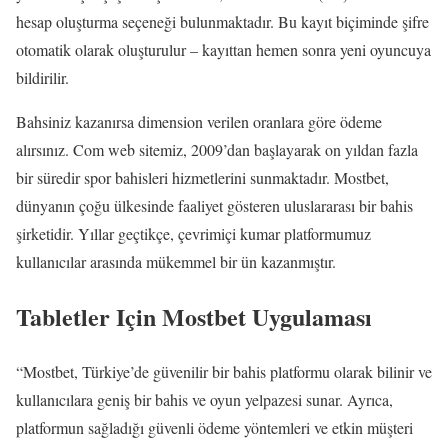
hesap oluşturma seçeneği bulunmaktadır. Bu kayıt biçiminde şifre
otomatik olarak oluşturulur – kayıttan hemen sonra yeni oyuncuya
bildirilir.
Bahsiniz kazanırsa dimension verilen oranlara göre ödeme
alırsınız. Com web sitemiz, 2009’dan başlayarak on yıldan fazla
bir süredir spor bahisleri hizmetlerini sunmaktadır. Mostbet,
dünyanın çoğu ülkesinde faaliyet gösteren uluslararası bir bahis
şirketidir. Yıllar geçtikçe, çevrimiçi kumar platformumuz
kullanıcılar arasında mükemmel bir ün kazanmıştır.
Tabletler Için Mostbet Uygulaması
“Mostbet, Türkiye’de güvenilir bir bahis platformu olarak bilinir ve
kullanıcılara geniş bir bahis ve oyun yelpazesi sunar. Ayrıca,
platformun sağladığı güvenli ödeme yöntemleri ve etkin müşteri