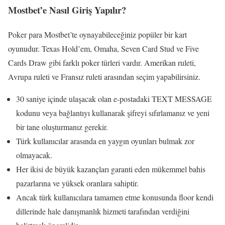
Mostbet’e Nasıl Giriş Yapılır?
Poker para Mostbet’te oynayabileceğiniz popüler bir kart
oyunudur. Texas Hold’em, Omaha, Seven Card Stud ve Five
Cards Draw gibi farklı poker türleri vardır. Amerikan ruleti,
Avrupa ruleti ve Fransız ruleti arasından seçim yapabilirsiniz.
30 saniye içinde ulaşacak olan e-postadaki TEXT MESSAGE
kodunu veya bağlantıyı kullanarak şifreyi sıfırlamanız ve yeni
bir tane oluşturmanız gerekir.
Türk kullanıcılar arasında en yaygın oyunları bulmak zor
olmayacak.
Her ikisi de büyük kazançları garanti eden mükemmel bahis
pazarlarına ve yüksek oranlara sahiptir.
Ancak türk kullanıcılara tamamen etme konusunda floor kendi
dillerinde hale danışmanlık hizmeti tarafından verdiğini