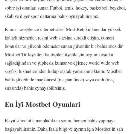
sobre iyi oranları sunar. Futbol, tenis, hokey, basketbol, beyzbol,
skab ve diğer spor dallarına bahis oynayabilirsiniz.
Kumar ve eğlence internet sitesi Most Bet, kullanıcılar yüksek
kaliteli hizmetler, resmi web sitesine sürekli erişim, cömert
bonuslar ve güvenli ödemeler sunan güvenilir bir bahis sitesidir.
Mostbet Türkiye den bahisçiler, üyelik için uygun koşullar
sağladığından ve şüphesiz kumar ve eğlence world wide web
sayfası hizmetlerinden hidup olarak yararlanmaktadır. Mostbet
bahis şirketinde maç öncesi (maçtan önce) veya canlı (maç
sırasında) bahis oynayabilirsiniz.
En İyi̇ Mostbet Oyunlari
Kayıt sürecini tamamladıktan sonra, hemen bahis yapmaya
başlayabilirsiniz. Daha fazla bilgi ve ayrıntı için Mostbet’in sah