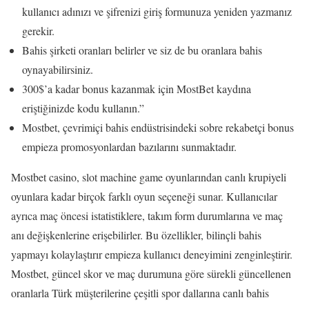
kullanıcı adınızı ve şifrenizi giriş formunuza yeniden yazmanız
gerekir.
Bahis şirketi oranları belirler ve siz de bu oranlara bahis
oynayabilirsiniz.
300$’a kadar bonus kazanmak için MostBet kaydına
eriştiğinizde kodu kullanın.”
Mostbet, çevrimiçi bahis endüstrisindeki sobre rekabetçi bonus
empieza promosyonlardan bazılarını sunmaktadır.
Mostbet casino, slot machine game oyunlarından canlı krupiyeli
oyunlara kadar birçok farklı oyun seçeneği sunar. Kullanıcılar
ayrıca maç öncesi istatistiklere, takım form durumlarına ve maç
anı değişkenlerine erişebilirler. Bu özellikler, bilinçli bahis
yapmayı kolaylaştırır empieza kullanıcı deneyimini zenginleştirir.
Mostbet, güncel skor ve maç durumuna göre sürekli güncellenen
oranlarla Türk müşterilerine çeşitli spor dallarına canlı bahis