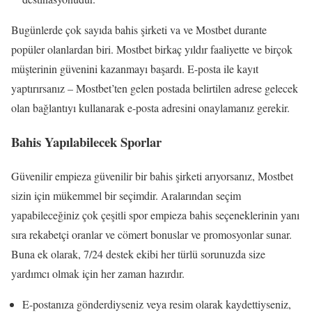
Bugünlerde çok sayıda bahis şirketi va ve Mostbet durante
popüler olanlardan biri. Mostbet birkaç yıldır faaliyette ve birçok
müşterinin güvenini kazanmayı başardı. E-posta ile kayıt
yaptırırsanız – Mostbet’ten gelen postada belirtilen adrese gelecek
olan bağlantıyı kullanarak e-posta adresini onaylamanız gerekir.
Bahis Yapılabilecek Sporlar
Güvenilir empieza güvenilir bir bahis şirketi arıyorsanız, Mostbet
sizin için mükemmel bir seçimdir. Aralarından seçim
yapabileceğiniz çok çeşitli spor empieza bahis seçeneklerinin yanı
sıra rekabetçi oranlar ve cömert bonuslar ve promosyonlar sunar.
Buna ek olarak, 7/24 destek ekibi her türlü sorunuzda size
yardımcı olmak için her zaman hazırdır.
E-postanıza gönderdiyseniz veya resim olarak kaydettiyseniz,