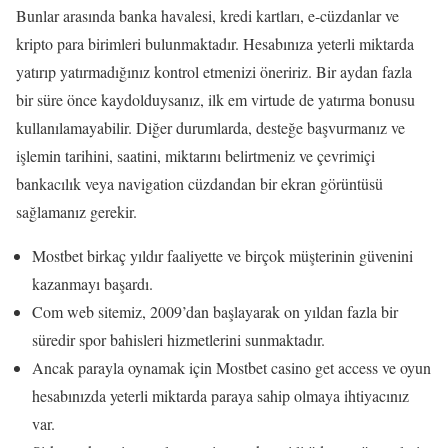
Bunlar arasında banka havalesi, kredi kartları, e-cüzdanlar ve
kripto para birimleri bulunmaktadır. Hesabınıza yeterli miktarda
yatırıp yatırmadığınız kontrol etmenizi öneririz. Bir aydan fazla
bir süre önce kaydolduysanız, ilk em virtude de yatırma bonusu
kullanılamayabilir. Diğer durumlarda, desteğe başvurmanız ve
işlemin tarihini, saatini, miktarını belirtmeniz ve çevrimiçi
bankacılık veya navigation cüzdandan bir ekran görüntüsü
sağlamanız gerekir.
Mostbet birkaç yıldır faaliyette ve birçok müşterinin güvenini
kazanmayı başardı.
Com web sitemiz, 2009’dan başlayarak on yıldan fazla bir
süredir spor bahisleri hizmetlerini sunmaktadır.
Ancak parayla oynamak için Mostbet casino get access ve oyun
hesabınızda yeterli miktarda paraya sahip olmaya ihtiyacınız
var.