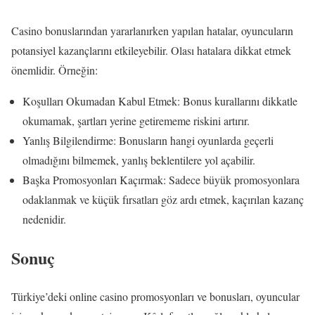
Casino bonuslarından yararlanırken yapılan hatalar, oyuncuların
potansiyel kazançlarını etkileyebilir. Olası hatalara dikkat etmek
önemlidir. Örneğin:
Koşulları Okumadan Kabul Etmek: Bonus kurallarını dikkatle
okumamak, şartları yerine getirememe riskini artırır.
Yanlış Bilgilendirme: Bonusların hangi oyunlarda geçerli
olmadığını bilmemek, yanlış beklentilere yol açabilir.
Başka Promosyonları Kaçırmak: Sadece büyük promosyonlara
odaklanmak ve küçük fırsatları göz ardı etmek, kaçırılan kazanç
nedenidir.
Sonuç
Türkiye’deki online casino promosyonları ve bonusları, oyuncular