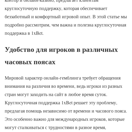
круглосуточную поддержку, которая обеспечивает
беззаботный и комфортный игровой опыт. В этой статье мы
подробно рассмотрим, чем важна и полезна круглосуточная
поддержка в 1xBet.
Удобство для игроков в различных
часовых поясах
Мировой характер онлайн-гемблинга требует обращения
внимания на различия во времени, ведь игроки из разных
стран могут заходить на сайт в любое время суток.
Круглосуточная поддержка 1xBet решает эту проблему,
предлагая помощь независимо от времени и часового пояса.
Это особенно важно для международных игроков, которые
могут сталкиваться с трудностями в разное время,