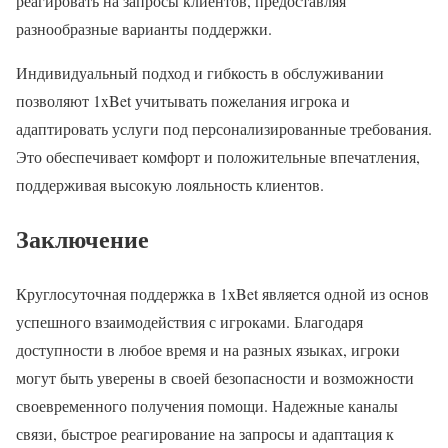
реагировать на запросы клиентов, предоставляя
разнообразные варианты поддержки.
Индивидуальный подход и гибкость в обслуживании
позволяют 1xBet учитывать пожелания игрока и
адаптировать услуги под персонализированные требования.
Это обеспечивает комфорт и положительные впечатления,
поддерживая высокую лояльность клиентов.
Заключение
Круглосуточная поддержка в 1xBet является одной из основ
успешного взаимодействия с игроками. Благодаря
доступности в любое время и на разных языках, игроки
могут быть уверены в своей безопасности и возможности
своевременного получения помощи. Надежные каналы
связи, быстрое реагирование на запросы и адаптация к