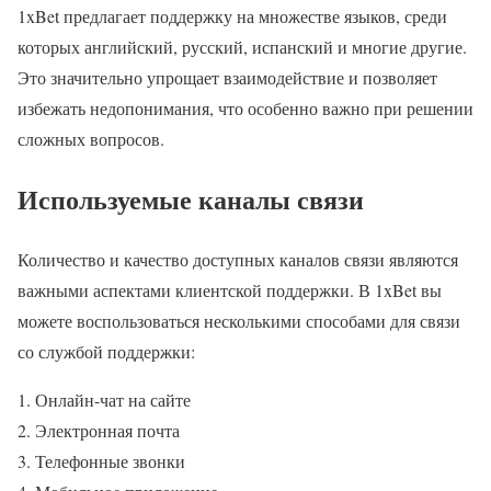
1xBet предлагает поддержку на множестве языков, среди
которых английский, русский, испанский и многие другие.
Это значительно упрощает взаимодействие и позволяет
избежать недопонимания, что особенно важно при решении
сложных вопросов.
Используемые каналы связи
Количество и качество доступных каналов связи являются
важными аспектами клиентской поддержки. В 1xBet вы
можете воспользоваться несколькими способами для связи
со службой поддержки:
Онлайн-чат на сайте
Электронная почта
Телефонные звонки