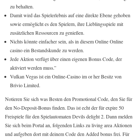
zu behalten.
Damit wird das Spielerlebnis auf eine direkte Ebene gehoben
sowie ermöglicht es den Spielern, ihre Lieblingsspiele mit
zusätzlichen Ressourcen zu genießen.
Nichts könnte einfacher sein, als in diesem Online Online
casino ein Bestandskunde zu werden.
Jede Aktion verfügt über einen eigenen Bonus Code, der
aktiviert werden muss.”
Vulkan Vegas ist ein Online-Casino im or her Besitz von
Brivio Limited.
Notieren Sie sich was Besten den Promotional Code, den Sie für
den No-Deposit-Bonus finden. Das ist echt der für expire 50
Freispiele für den Spielautomaten Devils delight 2. Dann melden
Sie sich beim Portal an, folgenden Links zu living area Aktionen
und aufgeben dort mit deinem Code den Added bonus frei. Für