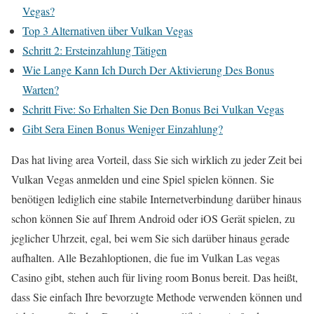
Vegas?
Top 3 Alternativen über Vulkan Vegas
Schritt 2: Ersteinzahlung Tätigen
Wie Lange Kann Ich Durch Der Aktivierung Des Bonus
Warten?
Schritt Five: So Erhalten Sie Den Bonus Bei Vulkan Vegas
Gibt Sera Einen Bonus Weniger Einzahlung?
Das hat living area Vorteil, dass Sie sich wirklich zu jeder Zeit bei
Vulkan Vegas anmelden und eine Spiel spielen können. Sie
benötigen lediglich eine stabile Internetverbindung darüber hinaus
schon können Sie auf Ihrem Android oder iOS Gerät spielen, zu
jeglicher Uhrzeit, egal, bei wem Sie sich darüber hinaus gerade
aufhalten. Alle Bezahloptionen, die fue im Vulkan Las vegas
Casino gibt, stehen auch für living room Bonus bereit. Das heißt,
dass Sie einfach Ihre bevorzugte Methode verwenden können und