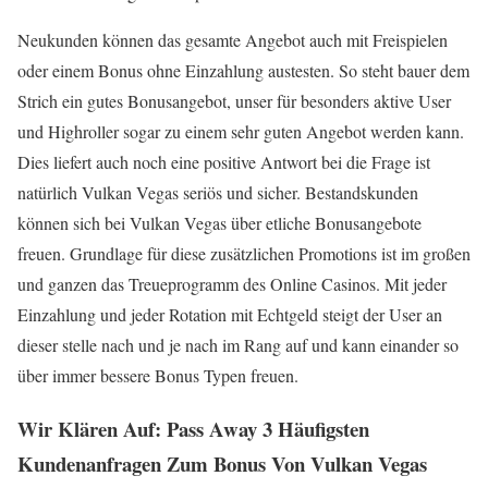
Neukunden können das gesamte Angebot auch mit Freispielen
oder einem Bonus ohne Einzahlung austesten. So steht bauer dem
Strich ein gutes Bonusangebot, unser für besonders aktive User
und Highroller sogar zu einem sehr guten Angebot werden kann.
Dies liefert auch noch eine positive Antwort bei die Frage ist
natürlich Vulkan Vegas seriös und sicher. Bestandskunden
können sich bei Vulkan Vegas über etliche Bonusangebote
freuen. Grundlage für diese zusätzlichen Promotions ist im großen
und ganzen das Treueprogramm des Online Casinos. Mit jeder
Einzahlung und jeder Rotation mit Echtgeld steigt der User an
dieser stelle nach und je nach im Rang auf und kann einander so
über immer bessere Bonus Typen freuen.
Wir Klären Auf: Pass Away 3 Häufigsten
Kundenanfragen Zum Bonus Von Vulkan Vegas