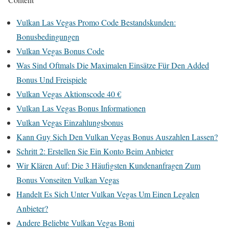
Vulkan Las Vegas Promo Code Bestandskunden:
Bonusbedingungen
Vulkan Vegas Bonus Code
Was Sind Oftmals Die Maximalen Einsätze Für Den Added
Bonus Und Freispiele
Vulkan Vegas Aktionscode 40 €
Vulkan Las Vegas Bonus Informationen
Vulkan Vegas Einzahlungsbonus
Kann Guy Sich Den Vulkan Vegas Bonus Auszahlen Lassen?
Schritt 2: Erstellen Sie Ein Konto Beim Anbieter
Wir Klären Auf: Die 3 Häufigsten Kundenanfragen Zum
Bonus Vonseiten Vulkan Vegas
Handelt Es Sich Unter Vulkan Vegas Um Einen Legalen
Anbieter?
Andere Beliebte Vulkan Vegas Boni