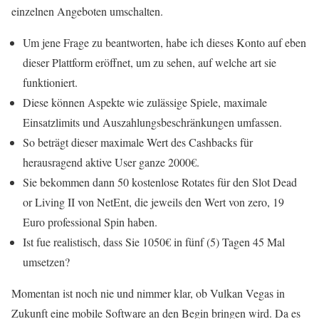
einzelnen Angeboten umschalten.
Um jene Frage zu beantworten, habe ich dieses Konto auf eben
dieser Plattform eröffnet, um zu sehen, auf welche art sie
funktioniert.
Diese können Aspekte wie zulässige Spiele, maximale
Einsatzlimits und Auszahlungsbeschränkungen umfassen.
So beträgt dieser maximale Wert des Cashbacks für
herausragend aktive User ganze 2000€.
Sie bekommen dann 50 kostenlose Rotates für den Slot Dead
or Living II von NetEnt, die jeweils den Wert von zero, 19
Euro professional Spin haben.
Ist fue realistisch, dass Sie 1050€ in fünf (5) Tagen 45 Mal
umsetzen?
Momentan ist noch nie und nimmer klar, ob Vulkan Vegas in
Zukunft eine mobile Software an den Begin bringen wird. Da es