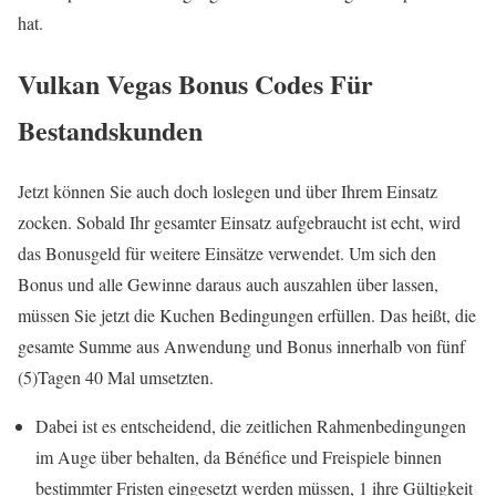
hat.
Vulkan Vegas Bonus Codes Für
Bestandskunden
Jetzt können Sie auch doch loslegen und über Ihrem Einsatz
zocken. Sobald Ihr gesamter Einsatz aufgebraucht ist echt, wird
das Bonusgeld für weitere Einsätze verwendet. Um sich den
Bonus und alle Gewinne daraus auch auszahlen über lassen,
müssen Sie jetzt die Kuchen Bedingungen erfüllen. Das heißt, die
gesamte Summe aus Anwendung und Bonus innerhalb von fünf
(5)Tagen 40 Mal umsetzten.
Dabei ist es entscheidend, die zeitlichen Rahmenbedingungen
im Auge über behalten, da Bénéfice und Freispiele binnen
bestimmter Fristen eingesetzt werden müssen, 1 ihre Gültigkeit