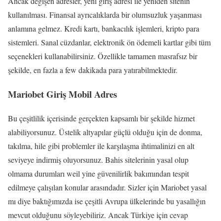
Ancak değişen adresler, yeni giriş adresi ile yeniden sitenin
kullanılması. Finansal ayrıcalıklarda bir olumsuzluk yaşanması
anlamına gelmez. Kredi kartı, bankacılık işlemleri, kripto para
sistemleri. Sanal cüzdanlar, elektronik ön ödemeli kartlar gibi tüm
seçenekleri kullanabilirsiniz. Özellikle tamamen masrafsız bir
şekilde, en fazla a few dakikada para yatırabilmektedir.
Mariobet Giriş Mobil Adres
Bu çeşitlilik içerisinde gerçekten kapsamlı bir şekilde hizmet
alabiliyorsunuz. Üstelik altyapılar güçlü olduğu için de donma,
takılma, hile gibi problemler ile karşılaşma ihtimalinizi en alt
seviyeye indirmiş oluyorsunuz. Bahis sitelerinin yasal olup
olmama durumları weil yine güvenilirlik bakımından tespit
edilmeye çalışılan konular arasındadır. Sizler için Mariobet yasal
mı diye baktığımızda ise çeşitli Avrupa ülkelerinde bu yasallığın
mevcut olduğunu söyleyebiliriz. Ancak Türkiye için cevap