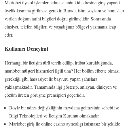
Mariobet üye ol işlemleri adına sitenin kid adresine giriş yaparak
üyelik kısmına girilmesi gerekir. Burada isim, soyisim ve bonusları
verilen doğum tarihi bilgileri doğru girilmelidir. Sonrasında
cinsiyet, telefon bilgileri ve yaşadığınız bölgeyi yazmanız icap
eder.
Kullanıcı Deneyimi
Herhangi bir iletişim türü tercih edilip, irtibat kurulduğunda,
mariobet müşteri hizmetleri ilgili una? Her bölüm elbette olması
gerektiği gibi hassasiyet ile başvuru yapan şahıslara
yaklaşmaktadır. Tamamında ilgi gösterip, anlayan, dinleyen ve
çözüm üreten görüşme prensipleri geçerlidir.
Böyle bir adres değişikliğinin meydana gelmesinin sebebi ise
Bilgi Teknolojileri ve İletişim Kurumu olmaktadır.
Mariobet giriş ile online casino ayrıcalığı istisnasız bir şekilde