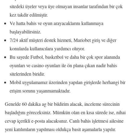
sitedeki üyeler veya üye olmayan insanlar tarafından bir çok
kez takdir edilmiştir.
Ve hatta bahis ve oyun arayacaklarını kullanmaya
başlayabilirsiniz.
7/24 aktif müşteri destek hizmeti, Mariobet giriş ve diğer
konularda kullanıcılara yardımcı oluyor.
Bu sayede Futbol, basketbol ve daha bir çok spor alanında
oyunları ve casino oyunları ile ön plana çıkan nadir bahis
sitelerinden biridir.
Mobil uygulamamız üzerinden yapılan girişlerde herhangi bir
erişim sorunu yaşanmamaktadır.
Genelde 60 dakika ag bir bildirim alacak, inceleme sürecinin
başladığını göreceksiniz. Mümkün olan en kısa sürede ise, nihai
cevap içerikli e-posta alacaksınız. Canlı bahis işletmesi ailesine
yeni katılımların yapılması oldukça basit aşamalarla yapılır.