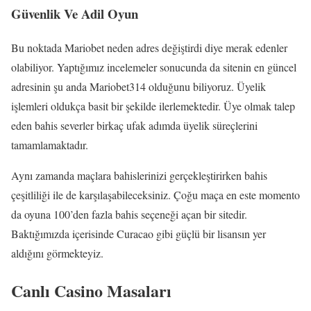
Güvenlik Ve Adil Oyun
Bu noktada Mariobet neden adres değiştirdi diye merak edenler
olabiliyor. Yaptığımız incelemeler sonucunda da sitenin en güncel
adresinin şu anda Mariobet314 olduğunu biliyoruz. Üyelik
işlemleri oldukça basit bir şekilde ilerlemektedir. Üye olmak talep
eden bahis severler birkaç ufak adımda üyelik süreçlerini
tamamlamaktadır.
Aynı zamanda maçlara bahislerinizi gerçekleştirirken bahis
çeşitliliği ile de karşılaşabileceksiniz. Çoğu maça en este momento
da oyuna 100’den fazla bahis seçeneği açan bir sitedir.
Baktığımızda içerisinde Curacao gibi güçlü bir lisansın yer
aldığını görmekteyiz.
Canlı Casino Masaları