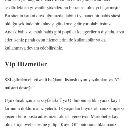
sektördeki en güvenilir şirketlerden bir tanesi olmayı başarmıştır.
Bu sitenin ismini duyduğunuzda, tabii ki yabancı bir bahis sitesi
olduğu şeklinde bir anlayışı gündeme getiriyor olabilirsiniz.
Ancak bahis ve canlı bahis gibi popüler kategorilerin dışında, arzu
eder iseniz paralı oyun hizmetlerini de kullanabilir ya da
kullanmaya devam edebilirsiniz.
Vip Hizmetler
SSL şifrelemeli güvenli bağlantı, lisanslı oyun yazılımları ve 7/24
müşteri desteği.”
Üye olmak için ana sayfadaki Üye Ol butonuna tıklayarak kayıt
formunu doldurmanız yeterli. 18 yaşından büyük olmanız empieza
geçerli bir e-posta adresinizin olması gerekiyor. Mariobet’e kayıt
olmak için web sitesine gidip “Kayıt Ol” butonuna tıklamanız