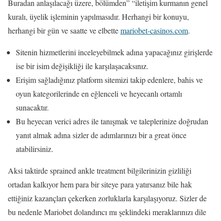
Buradan anlaşılacağı üzere, bölümden” “iletişim kurmanın genel
kuralı, üyelik işleminin yapılmasıdır. Herhangi bir konuyu,
herhangi bir gün ve saatte ve elbette
mariobet-casinos.com
.
Sitenin hizmetlerini inceleyebilmek adına yapacağınız girişlerde
ise bir isim değişikliği ile karşılaşacaksınız.
Erişim sağladığınız platform sitemizi takip edenlere, bahis ve
oyun kategorilerinde en eğlenceli ve heyecanlı ortamlı
sunacaktır.
Bu heyecan verici adres ile tanışmak ve taleplerinize doğrudan
yanıt almak adına sizler de adımlarınızı bir a great önce
atabilirsiniz.
Aksi taktirde sprained ankle treatment bilgilerinizin gizliliği
ortadan kalkıyor hem para bir siteye para yatırsanız bile hak
ettiğiniz kazançları çekerken zorluklarla karşılaşıyoruz. Sizler de
bu nedenle Mariobet dolandırıcı mı şeklindeki meraklarınızı dile