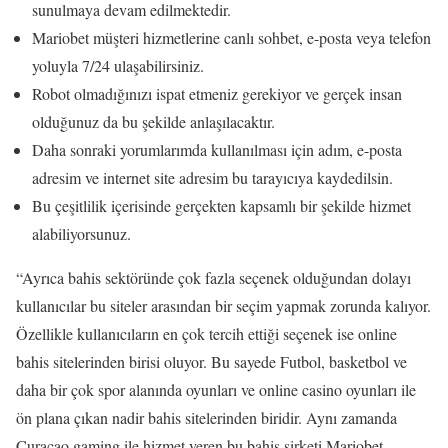
sunulmaya devam edilmektedir.
Mariobet müşteri hizmetlerine canlı sohbet, e-posta veya telefon
yoluyla 7/24 ulaşabilirsiniz.
Robot olmadığınızı ispat etmeniz gerekiyor ve gerçek insan
olduğunuz da bu şekilde anlaşılacaktır.
Daha sonraki yorumlarımda kullanılması için adım, e-posta
adresim ve internet site adresim bu tarayıcıya kaydedilsin.
Bu çeşitlilik içerisinde gerçekten kapsamlı bir şekilde hizmet
alabiliyorsunuz.
“Ayrıca bahis sektöründe çok fazla seçenek olduğundan dolayı
kullanıcılar bu siteler arasından bir seçim yapmak zorunda kalıyor.
Özellikle kullanıcıların en çok tercih ettiği seçenek ise online
bahis sitelerinden birisi oluyor. Bu sayede Futbol, basketbol ve
daha bir çok spor alanında oyunları ve online casino oyunları ile
ön plana çıkan nadir bahis sitelerinden biridir. Aynı zamanda
Curacao gaming ile hizmet veren bu bahis şirketi Mariobet