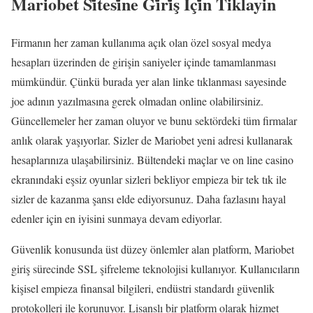
Mariobet Si̇tesi̇ne Gi̇ri̇ş İçi̇n Tiklayin
Firmanın her zaman kullanıma açık olan özel sosyal medya
hesapları üzerinden de girişin saniyeler içinde tamamlanması
mümkündür. Çünkü burada yer alan linke tıklanması sayesinde
joe adının yazılmasına gerek olmadan online olabilirsiniz.
Güncellemeler her zaman oluyor ve bunu sektördeki tüm firmalar
anlık olarak yaşıyorlar. Sizler de Mariobet yeni adresi kullanarak
hesaplarınıza ulaşabilirsiniz. Bültendeki maçlar ve on line casino
ekranındaki eşsiz oyunlar sizleri bekliyor empieza bir tek tık ile
sizler de kazanma şansı elde ediyorsunuz. Daha fazlasını hayal
edenler için en iyisini sunmaya devam ediyorlar.
Güvenlik konusunda üst düzey önlemler alan platform, Mariobet
giriş sürecinde SSL şifreleme teknolojisi kullanıyor. Kullanıcıların
kişisel empieza finansal bilgileri, endüstri standardı güvenlik
protokolleri ile korunuyor. Lisanslı bir platform olarak hizmet