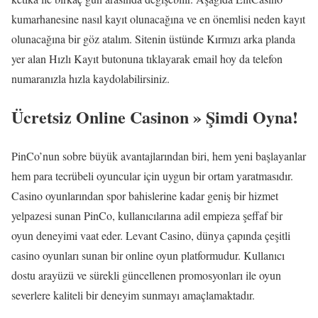
kumarhanesine nasıl kayıt olunacağına ve en önemlisi neden kayıt
olunacağına bir göz atalım. Sitenin üstünde Kırmızı arka planda
yer alan Hızlı Kayıt butonuna tıklayarak email hoy da telefon
numaranızla hızla kaydolabilirsiniz.
Ücretsiz Online Casinon » Şimdi Oyna!
PinCo’nun sobre büyük avantajlarından biri, hem yeni başlayanlar
hem para tecrübeli oyuncular için uygun bir ortam yaratmasıdır.
Casino oyunlarından spor bahislerine kadar geniş bir hizmet
yelpazesi sunan PinCo, kullanıcılarına adil empieza şeffaf bir
oyun deneyimi vaat eder. Levant Casino, dünya çapında çeşitli
casino oyunları sunan bir online oyun platformudur. Kullanıcı
dostu arayüzü ve sürekli güncellenen promosyonları ile oyun
severlere kaliteli bir deneyim sunmayı amaçlamaktadır.