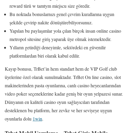
reward türü w tamtym miejscu size göredir.
Bu noktada bonuslarnızı genel çevrim kurallarına uygun
şekilde çevirip nakite dönüştürebiliyorsunuz.
Yapılan bu paylaşımlar yola çılan birçok insan online casino
metropol sitesine giriş yaparak üye olmak istemektedir.
Yılların getirdiği deneyimle, sektördeki en güvenilir
platformlardan biri olarak kabul edilir.
Kayıp bonusu, TrBet’in hem standart hem de VIP Golf club
üyelerine özel olarak sunulmaktadır. TrBet On line casino, slot
makinelerinden pasta oyunlarına, canlı casino heyecanlarından
video poker seçeneklerine kadar geniş bir oyun yelpazesi sunar.
Dünyanın en kaliteli casino oyun sağlayıcıları tarafından
desteklenen bu platform, her zevke ve her seviyeye uygun
oyunlarla dolu
1win
.
Trbet Mobil Uygulama – Trbet Giriş Mobile