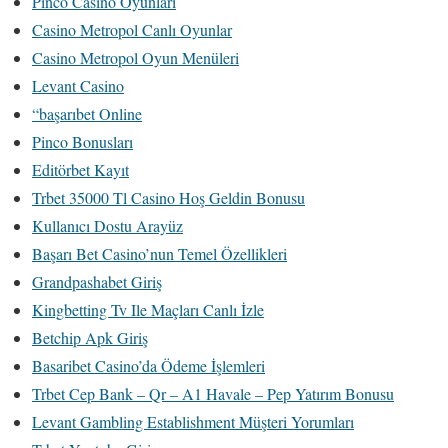
Pinco Casino Oyunları
Casino Metropol Canlı Oyunlar
Casino Metropol Oyun Menüleri
Levant Casino
“başarıbet Online
Pinco Bonusları
Editörbet Kayıt
Trbet 35000 Tl Casino Hoş Geldin Bonusu
Kullanıcı Dostu Arayüz
Başarı Bet Casino’nun Temel Özellikleri
Grandpashabet Giriş
Kingbetting Tv Ile Maçları Canlı İzle
Betchip Apk Giriş
Basaribet Casino’da Ödeme İşlemleri
Trbet Cep Bank – Qr – A1 Havale – Pep Yatırım Bonusu
Levant Gambling Establishment Müşteri Yorumları