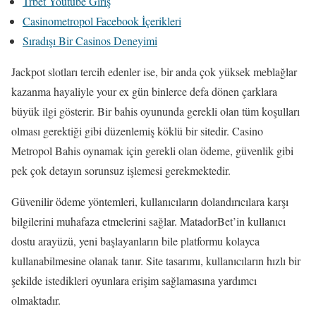
Trbet Youtube Giriş
Casinometropol Facebook İçerikleri
Sıradışı Bir Casinos Deneyimi
Jackpot slotları tercih edenler ise, bir anda çok yüksek meblağlar
kazanma hayaliyle your ex gün binlerce defa dönen çarklara
büyük ilgi gösterir. Bir bahis oyununda gerekli olan tüm koşulları
olması gerektiği gibi düzenlemiş köklü bir sitedir. Casino
Metropol Bahis oynamak için gerekli olan ödeme, güvenlik gibi
pek çok detayın sorunsuz işlemesi gerekmektedir.
Güvenilir ödeme yöntemleri, kullanıcıların dolandırıcılara karşı
bilgilerini muhafaza etmelerini sağlar. MatadorBet’in kullanıcı
dostu arayüzü, yeni başlayanların bile platformu kolayca
kullanabilmesine olanak tanır. Site tasarımı, kullanıcıların hızlı bir
şekilde istedikleri oyunlara erişim sağlamasına yardımcı
olmaktadır.