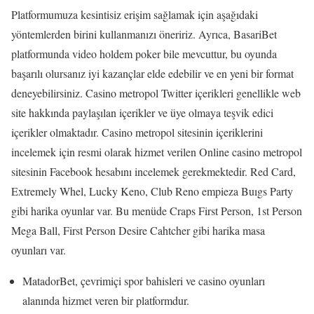
Platformumuza kesintisiz erişim sağlamak için aşağıdaki
yöntemlerden birini kullanmanızı öneririz. Ayrıca, BasariBet
platformunda video holdem poker bile mevcuttur, bu oyunda
başarılı olursanız iyi kazançlar elde edebilir ve en yeni bir format
deneyebilirsiniz. Casino metropol Twitter içerikleri genellikle web
site hakkında paylaşılan içerikler ve üye olmaya teşvik edici
içerikler olmaktadır. Casino metropol sitesinin içeriklerini
incelemek için resmi olarak hizmet verilen Online casino metropol
sitesinin Facebook hesabını incelemek gerekmektedir. Red Card,
Extremely Whel, Lucky Keno, Club Reno empieza Buıgs Party
gibi harika oyunlar var. Bu menüde Craps First Person, 1st Person
Mega Ball, First Person Desire Cahtcher gibi harika masa
oyunları var.
MatadorBet, çevrimiçi spor bahisleri ve casino oyunları
alanında hizmet veren bir platformdur.