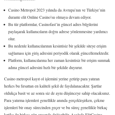
Casino Metropol 2023 yılında da Avrupa’nın ve Türkiye’nin
durante elit Online Casino’su olmaya devam ediyor.
Bu tür platformlar, Casinofast’in güncel adres bilgilerini
paylaşarak kullanıcıların doğru adrese yönlenmesine yardımcı
olur.
Bu nedenle kullanıcılarının kesintisiz bir şekilde siteye erişim
sağlaması için giriş adresini periyodik olarak güncellemektedir.
Platform, kullanıcılarına her zaman kesintisiz bir erişim sunmak
adına güncel adresini hızlı bir şekilde duyurur.
Casino metropol kayıt ol işlemini yerine getirip para yatıran
herkes bu fırsattan en kaliteli şekil de faydalanacaktır. Şartlar
oldukça basit ve az sonra siz de aynı düşünceye sahip olacaksınız.
Para yatırma işlemleri genellikle anında gerçekleşirken, çekme
işlemleri bir onay sürecinden geçer ve bu süreç genellikle birkaç
ketika ile birkaç gün arasında değişebilir. Aşağıda ElitCasino