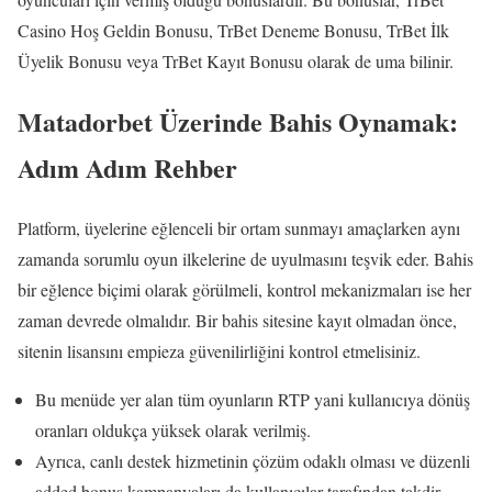
Casino Hoş Geldin Bonusu, TrBet Deneme Bonusu, TrBet İlk
Üyelik Bonusu veya TrBet Kayıt Bonusu olarak de uma bilinir.
Matadorbet Üzerinde Bahis Oynamak:
Adım Adım Rehber
Platform, üyelerine eğlenceli bir ortam sunmayı amaçlarken aynı
zamanda sorumlu oyun ilkelerine de uyulmasını teşvik eder. Bahis
bir eğlence biçimi olarak görülmeli, kontrol mekanizmaları ise her
zaman devrede olmalıdır. Bir bahis sitesine kayıt olmadan önce,
sitenin lisansını empieza güvenilirliğini kontrol etmelisiniz.
Bu menüde yer alan tüm oyunların RTP yani kullanıcıya dönüş
oranları oldukça yüksek olarak verilmiş.
Ayrıca, canlı destek hizmetinin çözüm odaklı olması ve düzenli
added bonus kampanyaları da kullanıcılar tarafından takdir