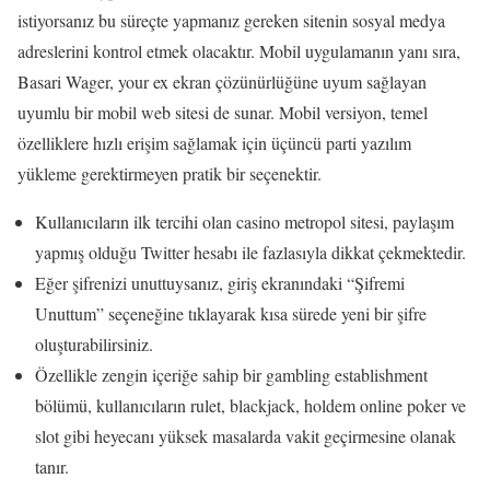
istiyorsanız bu süreçte yapmanız gereken sitenin sosyal medya
adreslerini kontrol etmek olacaktır. Mobil uygulamanın yanı sıra,
Basari Wager, your ex ekran çözünürlüğüne uyum sağlayan
uyumlu bir mobil web sitesi de sunar. Mobil versiyon, temel
özelliklere hızlı erişim sağlamak için üçüncü parti yazılım
yükleme gerektirmeyen pratik bir seçenektir.
Kullanıcıların ilk tercihi olan casino metropol sitesi, paylaşım
yapmış olduğu Twitter hesabı ile fazlasıyla dikkat çekmektedir.
Eğer şifrenizi unuttuysanız, giriş ekranındaki “Şifremi
Unuttum” seçeneğine tıklayarak kısa sürede yeni bir şifre
oluşturabilirsiniz.
Özellikle zengin içeriğe sahip bir gambling establishment
bölümü, kullanıcıların rulet, blackjack, holdem online poker ve
slot gibi heyecanı yüksek masalarda vakit geçirmesine olanak
tanır.