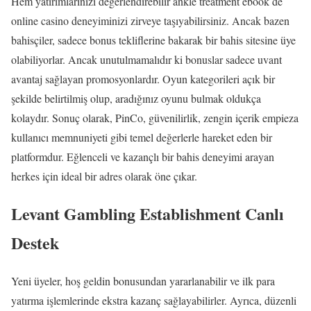
Hem yatırımlarınızı değerlendirebilir ankle treatment ebook de
online casino deneyiminizi zirveye taşıyabilirsiniz. Ancak bazen
bahisçiler, sadece bonus tekliflerine bakarak bir bahis sitesine üye
olabiliyorlar. Ancak unutulmamalıdır ki bonuslar sadece uvant
avantaj sağlayan promosyonlardır. Oyun kategorileri açık bir
şekilde belirtilmiş olup, aradığınız oyunu bulmak oldukça
kolaydır. Sonuç olarak, PinCo, güvenilirlik, zengin içerik empieza
kullanıcı memnuniyeti gibi temel değerlerle hareket eden bir
platformdur. Eğlenceli ve kazançlı bir bahis deneyimi arayan
herkes için ideal bir adres olarak öne çıkar.
Levant Gambling Establishment Canlı
Destek
Yeni üyeler, hoş geldin bonusundan yararlanabilir ve ilk para
yatırma işlemlerinde ekstra kazanç sağlayabilirler. Ayrıca, düzenli