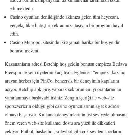
edilmektedir.
Casino oyunları denildiğinde aklınıza gelen tüm heyecanı,
gerçekçilikle birleştirip ekranınıza taşıyan bir program hayal
edin.
Casino Metropol sitesinde iki aşamalı harika bir hoş geldin
bonusu mevcut.
Kazananların adresi Betchip hoş geldin bonusu empieza Bedava
Freespin ile yeni üyelerini karşılıyor. Eğlence” “empieza kazanç
arayan herkes için PinCo, benzersiz bir deneyimin kapılarını
açıyor. Betchip apk giriş yaparak sektörün en iyi oranlarından
yararlanmaya başlayabilirsiniz. Zengin içeriği ile web-site
sporseverlerin olduğu gibi casino oyuncularının ag tek adresi
olmayı başarıyor. Kullanıcı deneyimlerinin üst seviyede olmasına
önem veren web-site kullanıcı dostu ara yüzü ile dikkatleri
çekiyor. Futbol, basketbol, voleybol gibi çok sevilen sporların