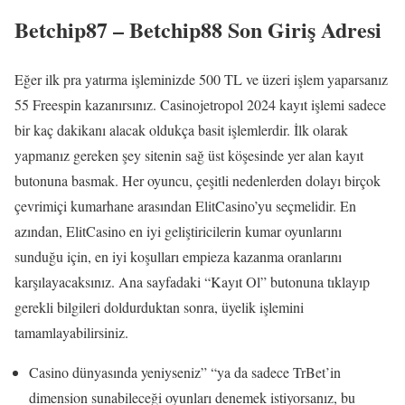
Betchip87 – Betchip88 Son Giriş Adresi
Eğer ilk pra yatırma işleminizde 500 TL ve üzeri işlem yaparsanız
55 Freespin kazanırsınız. Casinojetropol 2024 kayıt işlemi sadece
bir kaç dakikanı alacak oldukça basit işlemlerdir. İlk olarak
yapmanız gereken şey sitenin sağ üst köşesinde yer alan kayıt
butonuna basmak. Her oyuncu, çeşitli nedenlerden dolayı birçok
çevrimiçi kumarhane arasından ElitCasino’yu seçmelidir. En
azından, ElitCasino en iyi geliştiricilerin kumar oyunlarını
sunduğu için, en iyi koşulları empieza kazanma oranlarını
karşılayacaksınız. Ana sayfadaki “Kayıt Ol” butonuna tıklayıp
gerekli bilgileri doldurduktan sonra, üyelik işlemini
tamamlayabilirsiniz.
Casino dünyasında yeniyseniz” “ya da sadece TrBet’in
dimension sunabileceği oyunları denemek istiyorsanız, bu