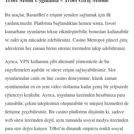
Bu araçlar, BasariBet’e erişimi yeniden sağlamak için ilk
yardımcınızdır. Platforma bağlandıktan hemen sonra, favori
kumarhane oyunlarını tekrar etkinleştirebilir, bonusları kullanabilir
ve zafer için mücadele edebilirsiniz. Casino Metropol güncel giriş
adreslerini her zaman bizim sitemiz üzerinden takip edebilirsiniz.
Ayrıca, VPN kullanımı gibi alternatif yöntemlerle de bu
engellemeleri aşabilir ve siteye erişim sağlayabilirsiniz. Slot
oyunlarından canlı on line casino deneyimine, klasik zaman
oyunlarından en en yeni video slotlarına kadar geniş bir yelpazede
eğlenceyi keşfedin. Ayrıca, uygulama üzerinden hesabınıza para
yatırabilir, çekim taleplerinizi oluşturabilir ve müşteri hizmetleri ile
iletişime geçebilirsiniz. Bir casino platformu düşünün ki, sadece
web sitesi üzerinden değil, aynı zamanda sosyal medya üzerinden
para size değer katıyor. TrBet’in dinamik empieza renkli sosyal