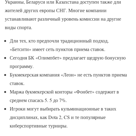
Украины, Беларуси или Казахстана доступен также дли
жителей других европы СНГ. Многие компании
устанавливают различный уровень комиссии на другие
виды спорта.
Дли тех, кто предпочли традиционный подход,
«Бетсити» имеет сеть пунктов приема ставок.
Сегодня БК «Олимпбет» предлагает щедрую бонусную
программу.
Букмекерская компания «Леон» не есть пунктов приема
ставок.
Маржа букмекерской конторы «Фонбет» содержит в
среднем спасась 5. 5 до 7%.
Игроки могут выбирать кульминационные в таких
дисциплинах, как Dota 2, CS и те популярные
киберспортивные турниры.