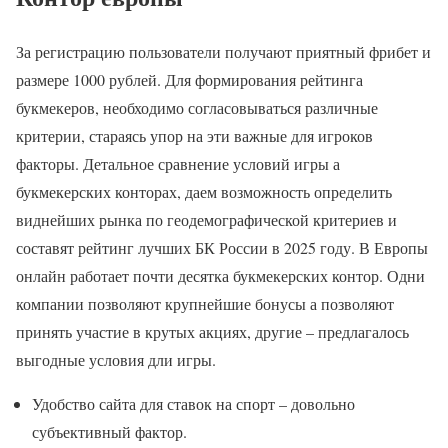
За регистрацию пользователи получают приятный фрибет и
размере 1000 рублей. Для формирования рейтинга
букмекеров, необходимо согласовываться различные
критерии, стараясь упор на эти важные для игроков
факторы. Детальное сравнение условий игры а
букмекерских конторах, даем возможность определить
виднейших рынка по геодемографической критериев и
составят рейтинг лучших БК России в 2025 году. В Европы
онлайн работает почти десятка букмекерских контор. Одни
компании позволяют крупнейшие бонусы а позволяют
принять участие в крутых акциях, другие – предлагалось
выгодные условия дли игры.
Удобство сайта для ставок на спорт – довольно
субъективный фактор.