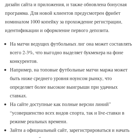
дизайн сайта и приложения, и также обновлена бонусная
программа. Для новой клиентов предусмотрен фрибет
номиналом 1000 копейку за прохождение регистрации,
идентификации и оформление первого депозита.
На матчи ведущих футбольных лиг она может составлять
всего 2-3%, что выгодно выделяет букмекера на фоне
конкурентов.
Например, на топовые футбольные матчи маржа может
быть ниже среднего уровня ноунсом рынку, что
определяет более высокие выигрыши при удачных
ставках.
На сайте доступные как полные версии линий”
“усовершенство всех видов спорта, так и live-ставки в
режиме реальных времени.
Зайти а официальный сайт, зарегистрироваться и начать