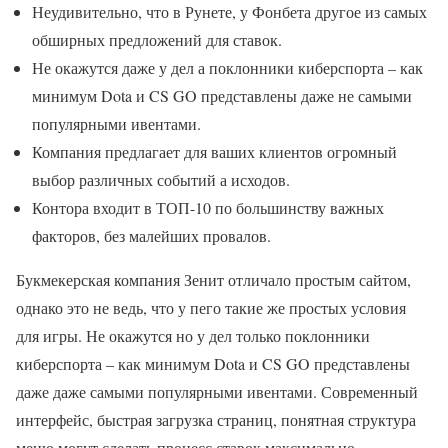
Неудивительно, что в Рунете, у Фонбета другое из самых
обширных предложений для ставок.
Не окажутся даже у дел а поклонники киберспорта – как
минимум Dota и CS GO представлены даже не самыми
популярными ивентами.
Компания предлагает для ваших клиентов огромный
выбор различных событий а исходов.
Контора входит в ТОП-10 по большинству важных
факторов, без малейших провалов.
Букмекерская компания Зенит отличало простым сайтом,
однако это не ведь, что у пего такие же простых условия
для игры. Не окажутся но у дел только поклонники
киберспорта – как минимум Dota и CS GO представлены
даже даже самыми популярными ивентами. Современный
интерфейс, быстрая загрузка страниц, понятная структура
меню могут сделать процесс ставок максимально