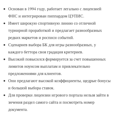
Основан в 1994 году, работает легально с лицензией
ФНС и интегрирован пиппардом ЦУПИС.
Имеет широкую спортивную линию со отличной
турнирной проработкой и предлагает разнообразных
редких маркетов и росписи событий.
Сценариев выбора БК для игры разнообразных, у
каждого беттора своя градация критериев.
Высокий повысился формируется за счет повышенных
лимитов ноунсом выплатам и привлекательно
предложениями для клиентов.
Они предлагают высокой коэффициенты, щедрые бонусы
и большой выбора ставок.
Для проверки лицензии игрового портала нельзя зайти в
знчения раздел самого сайта и посмотреть номер
документа.