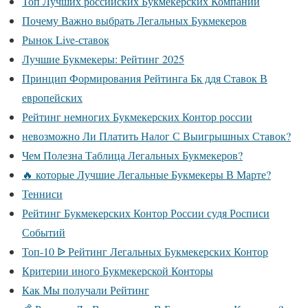
Топ Лучших российских Букмекерских Компаний
Почему Важно выбрать Легальных Букмекеров
Рынок Live-ставок
Лучшие Букмекеры: Рейтинг 2025
Принцип Формирования Рейтинга Бк ддя Ставок В
европейских
Рейтинг немногих Букмекерских Контор россии
невозможно Ли Платить Налог С Выигрышных Ставок?
Чем Полезна Таблица Легальных Букмекеров?
🔥 которые Лучшие Легальные Букмекеры В Марте?
Тенниси
Рейтинг Букмекерских Контор России судя Росписи
Событий
Топ-10 ᐉ Рейтинг Легальных Букмекерских Контор
Критерии иного Букмекерской Конторы
Как Мы получали Рейтинг