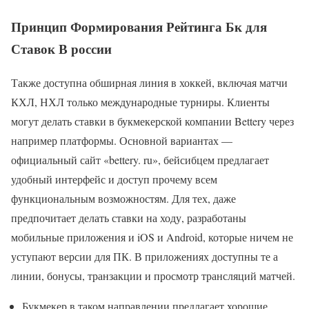
Принцип Формирования Рейтинга Бк для
Ставок В россии
Также доступна обширная линия в хоккей, включая матчи
КХЛ, НХЛ только международные турниры. Клиенты
могут делать ставки в букмекерской компании Bettery через
например платформы. Основной вариантах —
официальный сайт «bettery. ru», бейсибцем предлагает
удобный интерфейс и доступ прочему всем
функциональным возможностям. Для тех, даже
предпочитает делать ставки на ходу, разработаны
мобильные приложения и iOS и Android, которые ничем не
уступают версии для ПК. В приложениях доступны те а
линии, бонусы, транзакции и просмотр трансляций матчей.
Букмекер в таком направлении предлагает хорошие