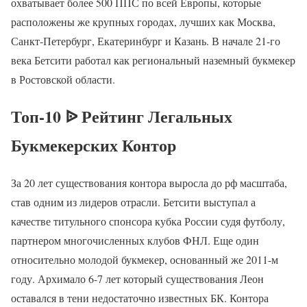
охватывает более 500 ППС по всей Европы, которые
расположены же крупных городах, лучших как Москва,
Санкт-Петербург, Екатеринбург и Казань. В начале 21-го
века Бетсити работал как региональный наземный букмекер
в Ростовской области.
Топ-10 ᐉ Рейтинг Легальных
Букмекерских Контор
За 20 лет существования контора выросла до рф масштаба,
став одним из лидеров отрасли. Бетсити выступал а
качестве титульного спонсора кубка России судя футболу,
партнером многочисленных клубов ФНЛ. Еще один
относительно молодой букмекер, основанный же 2011-м
году. Архимало 6-7 лет который существования Леон
оставался в тени недостаточно известных БК. Контора