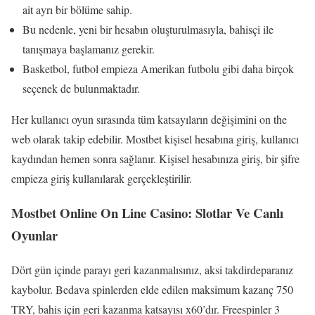
ait ayrı bir bölüme sahip.
Bu nedenle, yeni bir hesabın oluşturulmasıyla, bahisçi ile
tanışmaya başlamanız gerekir.
Basketbol, futbol empieza Amerikan futbolu gibi daha birçok
seçenek de bulunmaktadır.
Her kullanıcı oyun sırasında tüm katsayıların değişimini on the
web olarak takip edebilir. Mostbet kişisel hesabına giriş, kullanıcı
kaydından hemen sonra sağlanır. Kişisel hesabınıza giriş, bir şifre
empieza giriş kullanılarak gerçekleştirilir.
Mostbet Online On Line Casino: Slotlar Ve Canlı
Oyunlar
Dört gün içinde parayı geri kazanmalısınız, aksi takdirdeparanız
kaybolur. Bedava spinlerden elde edilen maksimum kazanç 750
TRY, bahis için geri kazanma katsayısı x60’dır. Freespinler 3