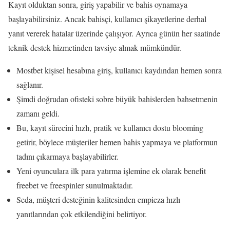
Kayıt olduktan sonra, giriş yapabilir ve bahis oynamaya
başlayabilirsiniz. Ancak bahisçi, kullanıcı şikayetlerine derhal
yanıt vererek hatalar üzerinde çalışıyor. Ayrıca günün her saatinde
teknik destek hizmetinden tavsiye almak mümkündür.
Mostbet kişisel hesabına giriş, kullanıcı kaydından hemen sonra
sağlanır.
Şimdi doğrudan ofisteki sobre büyük bahislerden bahsetmenin
zamanı geldi.
Bu, kayıt sürecini hızlı, pratik ve kullanıcı dostu blooming
getirir, böylece müşteriler hemen bahis yapmaya ve platformun
tadını çıkarmaya başlayabilirler.
Yeni oyunculara ilk para yatırma işlemine ek olarak benefit
freebet ve freespinler sunulmaktadır.
Seda, müşteri desteğinin kalitesinden empieza hızlı
yanıtlarından çok etkilendiğini belirtiyor.