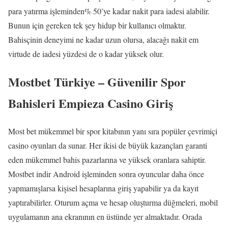
para yatırma işleminden% 50’ye kadar nakit para iadesi alabilir.
Bunun için gereken tek şey hidup bir kullanıcı olmaktır.
Bahisçinin deneyimi ne kadar uzun olursa, alacağı nakit em
virtude de iadesi yüzdesi de o kadar yüksek olur.
Mostbet Türkiye – Güvenilir Spor
Bahisleri Empieza Casino Giriş
Most bet mükemmel bir spor kitabının yanı sıra popüler çevrimiçi
casino oyunları da sunar. Her ikisi de büyük kazançları garanti
eden mükemmel bahis pazarlarına ve yüksek oranlara sahiptir.
Mostbet indir Android işleminden sonra oyuncular daha önce
yapmamışlarsa kişisel hesaplarına giriş yapabilir ya da kayıt
yaptırabilirler. Oturum açma ve hesap oluşturma düğmeleri, mobil
uygulamanın ana ekranının en üstünde yer almaktadır. Orada