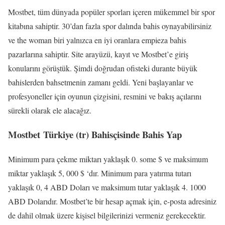
Mostbet, tüm dünyada popüler sporları içeren mükemmel bir spor
kitabına sahiptir. 30’dan fazla spor dalında bahis oynayabilirsiniz
ve the woman biri yalnızca en iyi oranlara empieza bahis
pazarlarına sahiptir. Site arayüzü, kayıt ve Mostbet’e giriş
konularını görüştük. Şimdi doğrudan ofisteki durante büyük
bahislerden bahsetmenin zamanı geldi. Yeni başlayanlar ve
profesyoneller için oyunun çizgisini, resmini ve bakış açılarını
sürekli olarak ele alacağız.
Mostbet Türkiye (tr) Bahisçisinde Bahis Yap
Minimum para çekme miktarı yaklaşık 0. some $ ve maksimum
miktar yaklaşık 5, 000 $ ‘dır. Minimum para yatırma tutarı
yaklaşık 0, 4 ABD Doları ve maksimum tutar yaklaşık 4. 1000
ABD Dolarıdır. Mostbet’te bir hesap açmak için, e-posta adresiniz
de dahil olmak üzere kişisel bilgilerinizi vermeniz gerekecektir.