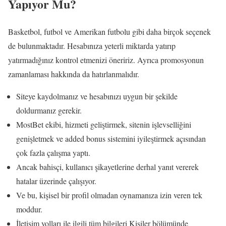
Yapıyor Mu?
Basketbol, futbol ve Amerikan futbolu gibi daha birçok seçenek
de bulunmaktadır. Hesabınıza yeterli miktarda yatırıp
yatırmadığınız kontrol etmenizi öneririz. Ayrıca promosyonun
zamanlaması hakkında da hatırlanmalıdır.
Siteye kaydolmanız ve hesabınızı uygun bir şekilde
doldurmanız gerekir.
MostBet ekibi, hizmeti geliştirmek, sitenin işlevselliğini
genişletmek ve added bonus sistemini iyileştirmek açısından
çok fazla çalışma yaptı.
Ancak bahisçi, kullanıcı şikayetlerine derhal yanıt vererek
hatalar üzerinde çalışıyor.
Ve bu, kişisel bir profil olmadan oynamanıza izin veren tek
moddur.
İletişim yolları ile ilgili tüm bilgileri Kişiler bölümünde