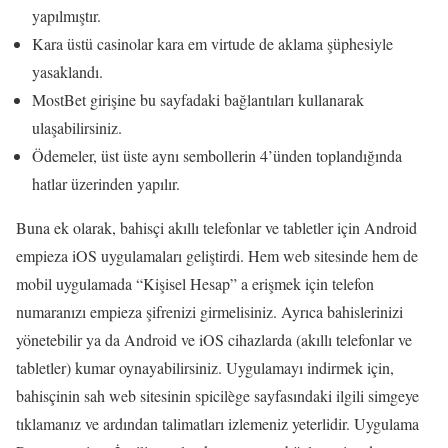
yapılmıştır.
Kara üstü casinolar kara em virtude de aklama şüphesiyle
yasaklandı.
MostBet girişine bu sayfadaki bağlantıları kullanarak
ulaşabilirsiniz.
Ödemeler, üst üste aynı sembollerin 4’ünden toplandığında
hatlar üzerinden yapılır.
Buna ek olarak, bahisçi akıllı telefonlar ve tabletler için Android
empieza iOS uygulamaları geliştirdi. Hem web sitesinde hem de
mobil uygulamada “Kişisel Hesap” a erişmek için telefon
numaranızı empieza şifrenizi girmelisiniz. Ayrıca bahislerinizi
yönetebilir ya da Android ve iOS cihazlarda (akıllı telefonlar ve
tabletler) kumar oynayabilirsiniz. Uygulamayı indirmek için,
bahisçinin sah web sitesinin spicilège sayfasındaki ilgili simgeye
tıklamanız ve ardından talimatları izlemeniz yeterlidir. Uygulama