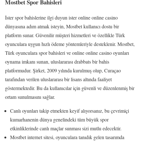
Mostbet Spor Bahisleri
İster spor bahislerine ilgi duyun ister online online casino
dünyasına adım atmak isteyin, Mostbet kullanıcı dostu bir
platform sunar. Güvenilir müşteri hizmetleri ve özellikle Türk
oyunculara uygun hızlı ödeme yöntemleriyle desteklenir. Mostbet,
Türk oyunculara spor bahisleri ve online online casino oyunları
oynama imkanı sunan, uluslararası drabbats bir bahis
platformudur. Şirket, 2009 yılında kurulmuş olup, Curaçao
tarafından verilen uluslararası bir lisans altında faaliyet
göstermektedir. Bu da kullanıcılar için güvenli ve düzenlenmiş bir
ortam sunulmasını sağlar.
Canlı oyunları takip etmekten keyif alıyorsanız, bu çevrimiçi
kumarhanenin dünya genelindeki tüm büyük spor
etkinliklerinde canlı maçlar sunması sizi mutlu edecektir.
Mostbet internet sitesi, oyunculara tanıdık gelen tasarımda