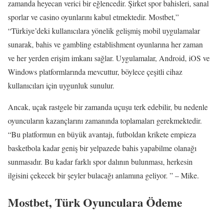
zamanda heyecan verici bir eğlencedir. Şirket spor bahisleri, sanal
sporlar ve casino oyunlarını kabul etmektedir. Mostbet,”
“Türkiye’deki kullanıcılara yönelik gelişmiş mobil uygulamalar
sunarak, bahis ve gambling establishment oyunlarına her zaman
ve her yerden erişim imkanı sağlar. Uygulamalar, Android, iOS ve
Windows platformlarında mevcuttur, böylece çeşitli cihaz
kullanıcıları için uygunluk sunulur.
Ancak, uçak rastgele bir zamanda uçuşu terk edebilir, bu nedenle
oyuncuların kazançlarını zamanında toplamaları gerekmektedir.
“Bu platformun en büyük avantajı, futboldan krikete empieza
basketbola kadar geniş bir yelpazede bahis yapabilme olanağı
sunmasıdır. Bu kadar farklı spor dalının bulunması, herkesin
ilgisini çekecek bir şeyler bulacağı anlamına geliyor. ” – Mike.
Mostbet, Türk Oyunculara Ödeme