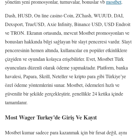
yönetim yeni promosyonlar, turnuvalar, bonuslar vb
mostbet
.
Dash, HUSD, On line casino Coin, ZChash, WUJUD, DAI,
Dexsport, TrueUSD, Axie Infinity, Binance USD, USD Endroit
ve TRON. Ekranın ortasında, mevcut Mostbet promosyonları ve
bonusları hakkında bilgi sağlayan bir slayt penceresi vardır. Slayt
penceresinin hemen altında, kullanıcılar en popüler etkinliklere
çizgiden ve oyundan kolayca erişebilirler. Evet, Mostbet Türk
oyunculara düzenli olarak ödeme yapmaktadır. Platform, banka
havalesi, Papara, Skrill, Neteller ve kripto para gibi Türkiye’ye
özel ödeme yöntemlerini sunar. Mostbet, ödemeleri hızlı ve
güvenilir bir şekilde gerçekleştirir, genellikle 24 ketika içinde
tamamlanır.
Most Wager Turkey’de Giriş Ve Kayıt
Mostbet kumar sadece para kazanmak için bir fırsat değil, aynı