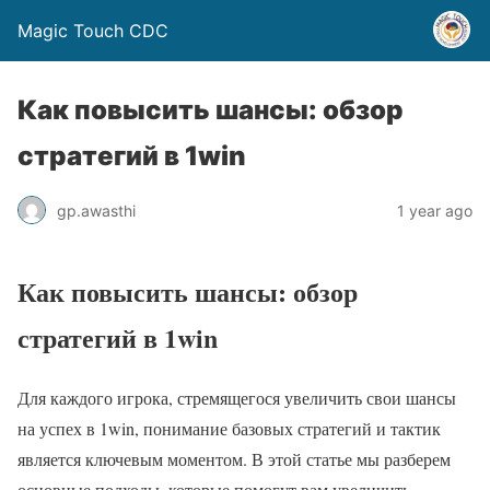
Magic Touch CDC
Как повысить шансы: обзор
стратегий в 1win
gp.awasthi
1 year ago
Как повысить шансы: обзор
стратегий в 1win
Для каждого игрока, стремящегося увеличить свои шансы
на успех в 1win, понимание базовых стратегий и тактик
является ключевым моментом. В этой статье мы разберем
основные подходы, которые помогут вам увеличить