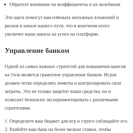
Обратите внимание на коэффициенты и их колебания.
Эти шаги помогут вам избежать ненужных вложений и
рисков в начале вашего пути, что в конечном итоге
увеличит ваши шансы на успех на платформе.
Управление банком
Одной из самых важных стратегий для повышения шансов
на 1win является грамотное управление банком. Игрок
должен четко определять лимиты и контролировать свои
затраты. Это не только защитит ваши средства, но и
позволит безопасно экспериментировать с различными
стратегиями.
Определите ваш бюджет для игр и строго соблюдайте его.
Разбейте ваш банк на более мелкие ставки, чтобы