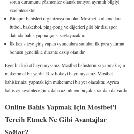
sorun durumunu çözmenize olanak tanıyan ayrıntılı bilgiyi
verebilecektir.
Bir spor bahisleri organizasyonu olan Mostbet, kullanıcılara
futbol, basketbol, ping-pong ve diğerleri gibi bir dizi spor
dalında bahis yapma şansı sağlayacaktır.
İlk kez siteye giriş yapan oyunculara sunulan ilk para yatırma
bonusu genellikle durante cazip olanıdır.
Eğer bir kriket hayranıysanız, Mostbet bahislerinizi yapmak için
mükemmel bir yerdir. Buz hokeyi hayranıysanız, Mostbet
bahislerinizi yapmak için mükemmel bir yer olacaktır. Ayrıca
bahis oynayabileceğiniz daha az bilinen birçok spor dalı da vardır.
Online Bahis Yapmak Için Mostbet’i
Tercih Etmek Ne Gibi Avantajlar
Sağlar?