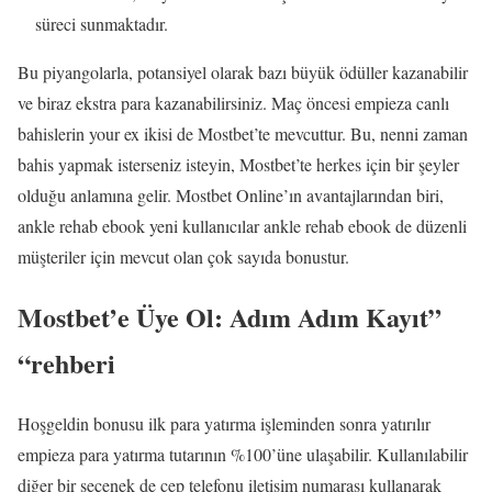
süreci sunmaktadır.
Bu piyangolarla, potansiyel olarak bazı büyük ödüller kazanabilir
ve biraz ekstra para kazanabilirsiniz. Maç öncesi empieza canlı
bahislerin your ex ikisi de Mostbet’te mevcuttur. Bu, nenni zaman
bahis yapmak isterseniz isteyin, Mostbet’te herkes için bir şeyler
olduğu anlamına gelir. Mostbet Online’ın avantajlarından biri,
ankle rehab ebook yeni kullanıcılar ankle rehab ebook de düzenli
müşteriler için mevcut olan çok sayıda bonustur.
Mostbet’e Üye Ol: Adım Adım Kayıt”
“rehberi
Hoşgeldin bonusu ilk para yatırma işleminden sonra yatırılır
empieza para yatırma tutarının %100’üne ulaşabilir. Kullanılabilir
diğer bir seçenek de cep telefonu iletişim numarası kullanarak