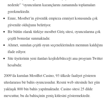
nedenle” “oyuncuların kazançlarını zamanında toplamaları
gerekmektedir.
Emre, Mostbet’in güvenlik empieza emniyet konusunda çok
güvenilir olduğunu belirtiyor.
Bir bütün olarak türkiye mostbet Giriş sitesi, oyuncularına çok
çeşitli bonuslar sunmaktadır.
Ahmet, sunulan çeşitli oyun seçeneklerinden memnun kaldığını
ifade ediyor.
Site üyelerinin yeni ilanları keşfedebileceği ana program Twitter
hesabıdır.
2009’da kurulan MostBet Casino, 93 ülkede faaliyet gösteren
uluslararası bir bahis oyuncusudur. Resmi web sitesinde her gün
yaklaşık 800 bin bahis yapılmaktadır. Casino sitesi 25 dilde
mevcuttur, bu da bahisçinin geniş kitlesini göstermektedir.