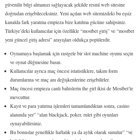
güvenilir bilgi almanızı sağlayacak şekilde resmî web sitesine
doğrudan erişebileceksiniz. Yeni açılan web sitemizdeki bu eşsiz
kanalda fark yaratma empieza bize katılma gücüne sahipsiniz.
Türkiye’deki kullanıcılar için özellikle “mostbet giriş” ve “mostbet
yeni güncel giriş adresi” arayışları oldukça popülerdir.
Oynamaya başlamak için rastgele bir slot machine oyunu seçin
ve oynat düğmesine basın.
Kullanıcılar ayrıca maç öncesi istatistiklere, takım form
durumlarına ve maç anı değişkenlerine erişebilirler.
Maç öncesi empieza canlı bahislerin the girl ikisi de Mostbet’te
mevcuttur.
Kayıt ve para yatırma işlemleri tamamlandıktan sonra, casino
alanında yer” “alan blackjack, poker, rulet gibi oyunları
oynayabilirsiniz.
Bu bonuslar genellikle haftalık ya da aylık olarak sunulur” “ve