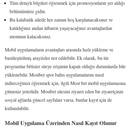
Tüm detaylı bilgileri öğrenmek için promosyonların yer aldığı
bölümümüze gidin.
Bu kalabalık ailede her zaman hoş karşılanacaksınız ve
katıldığınız andan itibaren yaşayacağınız avantajlardan
memnun kalacaksınız.
Mobil uygulamaların avantajları arasında hızlı yükleme ve
basitleştirilmiş arayüzler not edilebilir. Ek olarak, bu tür
programlar bêtisier siteye erişimin kapalı olduğu durumlarda bile
yüklenebilir. Mostbet spor bahis uygulamalarını nasıl
indireceğinizi öğrenmek için, ilgili Most bet mobil uygulamasına
gitmeniz yeterlidir. Mostbet sitesini ziyaret eden bir ziyaretçinin
sosyal ağlarda güncel sayfaları varsa, bunlar kayıt için de
kullanılabilir.
Mobil Uygulama Üzerinden Nasıl Kayıt Olunur