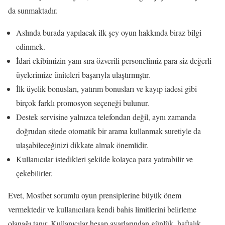
da sunmaktadır.
Aslında burada yapılacak ilk şey oyun hakkında biraz bilgi
edinmek.
İdari ekibimizin yanı sıra özverili personelimiz para siz değerli
üyelerimize üniteleri başarıyla ulaştırmıştır.
İlk üyelik bonusları, yatırım bonusları ve kayıp iadesi gibi
birçok farklı promosyon seçeneği bulunur.
Destek servisine yalnızca telefondan değil, aynı zamanda
doğrudan sitede otomatik bir arama kullanmak suretiyle da
ulaşabileceğinizi dikkate almak önemlidir.
Kullanıcılar istedikleri şekilde kolayca para yatırabilir ve
çekebilirler.
Evet, Mostbet sorumlu oyun prensiplerine büyük önem
vermektedir ve kullanıcılara kendi bahis limitlerini belirleme
olanağı tanır. Kullanıcılar hesap ayarlarından günlük, haftalık