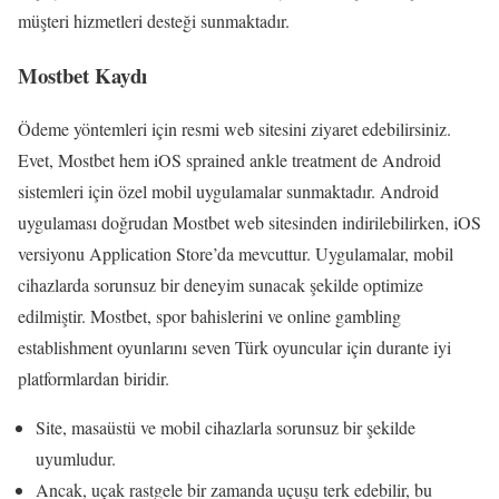
müşteri hizmetleri desteği sunmaktadır.
Mostbet Kaydı
Ödeme yöntemleri için resmi web sitesini ziyaret edebilirsiniz.
Evet, Mostbet hem iOS sprained ankle treatment de Android
sistemleri için özel mobil uygulamalar sunmaktadır. Android
uygulaması doğrudan Mostbet web sitesinden indirilebilirken, iOS
versiyonu Application Store’da mevcuttur. Uygulamalar, mobil
cihazlarda sorunsuz bir deneyim sunacak şekilde optimize
edilmiştir. Mostbet, spor bahislerini ve online gambling
establishment oyunlarını seven Türk oyuncular için durante iyi
platformlardan biridir.
Site, masaüstü ve mobil cihazlarla sorunsuz bir şekilde
uyumludur.
Ancak, uçak rastgele bir zamanda uçuşu terk edebilir, bu