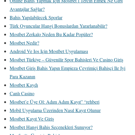
Online Bahis Yapmak Için Mostbet’i Tercih Etmek Ne Gibi
Avantajlar Sağlar?
Bahis Yapılabilecek Sporlar
Türk Oyuncular Hangi Bonuslardan Yararlanabilir?
Mostbet Zerkalo Neden Bu Kadar Popüler?
Mostbet Nedir?
Android Ve Ios Için Mostbet Uygulaması
Mostbet Türkiye – Güvenilir Spor Bahisleri Ve Casino Giriş
Mostbet Giriş Bahis Yapın Empieza Çevrimiçi Bahisçi Ile Iyi
Para Kazanın
Mostbet Kaydı
Canlı Casino
Mostbet’e Üye Ol: Adım Adım Kayıt” “rehberi
Mobil Uygulama Üzerinden Nasıl Kayıt Olunur
Mostbet Kayıt Ve Giriş
Mostbet Hangi Bahis Seçenekleri Sunuyor?