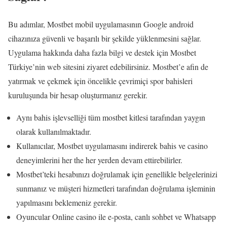
Bu adımlar, Mostbet mobil uygulamasının Google android
cihazınıza güvenli ve başarılı bir şekilde yüklenmesini sağlar.
Uygulama hakkında daha fazla bilgi ve destek için Mostbet
Türkiye’nin web sitesini ziyaret edebilirsiniz. Mostbet’e afin de
yatırmak ve çekmek için öncelikle çevrimiçi spor bahisleri
kuruluşunda bir hesap oluşturmanız gerekir.
Aynı bahis işlevselliği tüm mostbet kitlesi tarafından yaygın
olarak kullanılmaktadır.
Kullanıcılar, Mostbet uygulamasını indirerek bahis ve casino
deneyimlerini her the her yerden devam ettirebilirler.
Mostbet’teki hesabınızı doğrulamak için genellikle belgelerinizi
sunmanız ve müşteri hizmetleri tarafından doğrulama işleminin
yapılmasını beklemeniz gerekir.
Oyuncular Online casino ile e-posta, canlı sohbet ve Whatsapp