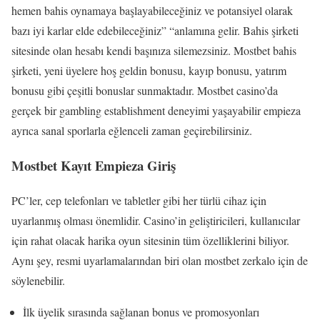
hemen bahis oynamaya başlayabileceğiniz ve potansiyel olarak
bazı iyi karlar elde edebileceğiniz” “anlamına gelir. Bahis şirketi
sitesinde olan hesabı kendi başınıza silemezsiniz. Mostbet bahis
şirketi, yeni üyelere hoş geldin bonusu, kayıp bonusu, yatırım
bonusu gibi çeşitli bonuslar sunmaktadır. Mostbet casino’da
gerçek bir gambling establishment deneyimi yaşayabilir empieza
ayrıca sanal sporlarla eğlenceli zaman geçirebilirsiniz.
Mostbet Kayıt Empieza Giriş
PC’ler, cep telefonları ve tabletler gibi her türlü cihaz için
uyarlanmış olması önemlidir. Casino’in geliştiricileri, kullanıcılar
için rahat olacak harika oyun sitesinin tüm özelliklerini biliyor.
Aynı şey, resmi uyarlamalarından biri olan mostbet zerkalo için de
söylenebilir.
İlk üyelik sırasında sağlanan bonus ve promosyonları