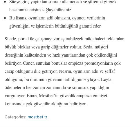
Siteye giriş yaptıktan sonra kullanıcı adı ve şifrenizi girerek
hesabınıza erişim sağlayabilirsiniz.
Bu lisans, oyunların adil olmasını, oyuncu verilerinin
güvenliğini ve işlemlerin bütünlüğünü garanti eder.
Sitede, portal ile çalışmayı zorlaştırabilecek müdahaleci reklamlar,
büyük bloklar veya garip düğmeler yoktur. Seda, müşteri
desteğinin kalitesinden ve hızlı yanıtlarından çok etkilendiğini
belirtiyor. Caner, sunulan bonuslar empieza promosyonların çok
cazip olduğunu dile getiriyor. Nesrin, oyunların adil ve şeffaf
olduğunu, bu durumun güvenini artırdığını söylüyor. Leyla,
ödemelerin her zaman zamanında ve sorunsuz yapıldığını
vurguluyor. Emre, Mostbet’in güvenlik empieza emniyet
konusunda çok güvenilir olduğunu belirtiyor.
Categories:
mostbet tr