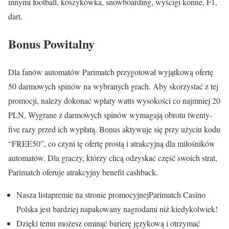
innymi football, koszykówka, snowboarding, wyścigi konne, F1,
dart.
Bonus Powitalny
Dla fanów automatów Parimatch przygotował wyjątkową ofertę
50 darmowych spinów na wybranych grach. Aby skorzystać z tej
promocji, należy dokonać wpłaty watts wysokości co najmniej 20
PLN. Wygrane z darmowych spinów wymagają obrotu twenty-
five razy przed ich wypłatą. Bonus aktywuje się przy użyciu kodu
“FREE50”, co czyni tę ofertę prostą i atrakcyjną dla miłośników
automatów. Dla graczy, którzy chcą odzyskać część swoich strat,
Parimatch oferuje atrakcyjny benefit cashback.
Nasza listapremie na stronie promocyjnejParimatch Casino
Polska jest bardziej napakowany nagrodami niż kiedykolwiek!
Dzięki temu możesz ominąć barierę językową i otrzymać