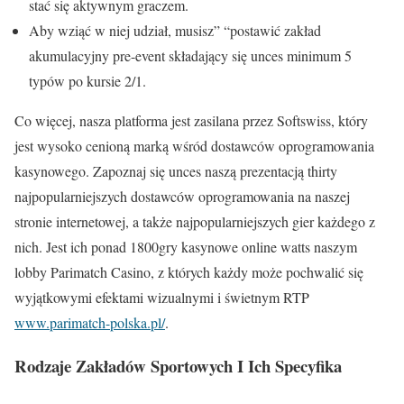
stać się aktywnym graczem.
Aby wziąć w niej udział, musisz” “postawić zakład
akumulacyjny pre-event składający się unces minimum 5
typów po kursie 2/1.
Co więcej, nasza platforma jest zasilana przez Softswiss, który
jest wysoko cenioną marką wśród dostawców oprogramowania
kasynowego. Zapoznaj się unces naszą prezentacją thirty
najpopularniejszych dostawców oprogramowania na naszej
stronie internetowej, a także najpopularniejszych gier każdego z
nich. Jest ich ponad 1800gry kasynowe online watts naszym
lobby Parimatch Casino, z których każdy może pochwalić się
wyjątkowymi efektami wizualnymi i świetnym RTP
www.parimatch-polska.pl/
.
Rodzaje Zakładów Sportowych I Ich Specyfika