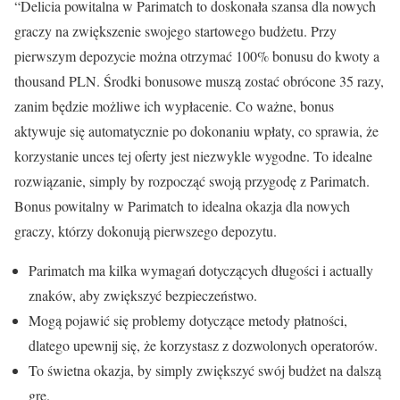
“Delicia powitalna w Parimatch to doskonała szansa dla nowych
graczy na zwiększenie swojego startowego budżetu. Przy
pierwszym depozycie można otrzymać 100% bonusu do kwoty a
thousand PLN. Środki bonusowe muszą zostać obrócone 35 razy,
zanim będzie możliwe ich wypłacenie. Co ważne, bonus
aktywuje się automatycznie po dokonaniu wpłaty, co sprawia, że
korzystanie unces tej oferty jest niezwykle wygodne. To idealne
rozwiązanie, simply by rozpocząć swoją przygodę z Parimatch.
Bonus powitalny w Parimatch to idealna okazja dla nowych
graczy, którzy dokonują pierwszego depozytu.
Parimatch ma kilka wymagań dotyczących długości i actually
znaków, aby zwiększyć bezpieczeństwo.
Mogą pojawić się problemy dotyczące metody płatności,
dlatego upewnij się, że korzystasz z dozwolonych operatorów.
To świetna okazja, by simply zwiększyć swój budżet na dalszą
grę.