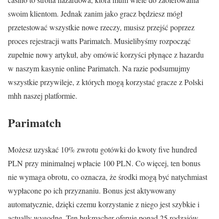
swoim klientom. Jednak zanim jako gracz będziesz mógł
przetestować wszystkie nowe rzeczy, musisz przejść poprzez
proces rejestracji watts Parimatch. Musielibyśmy rozpocząć
zupełnie nowy artykuł, aby omówić korzyści płynące z hazardu
w naszym kasynie online Parimatch. Na razie podsumujmy
wszystkie przywileje, z których mogą korzystać gracze z Polski
mhh naszej platformie.
Parimatch
Możesz uzyskać 10% zwrotu gotówki do kwoty five hundred
PLN przy minimalnej wpłacie 100 PLN. Co więcej, ten bonus
nie wymaga obrotu, co oznacza, że środki mogą być natychmiast
wypłacone po ich przyznaniu. Bonus jest aktywowany
automatycznie, dzięki czemu korzystanie z niego jest szybkie i
actually wygodne. Ten bukmacher oferuje ponad 25 rodzajów