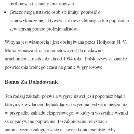
osobowych i actually finansowych.
Gracze mogą ustawić osobiste limity, poprosić o
samowykluczenie, aktywować okres ochłonięcia lub poprosić u
zewnętrzną pomoc profesjonalistów.
Witryna jest własnością i jest obsługiwana przez Hollycorn N. V.
Mimo że nasza strona internetowa została niedawno
uruchomiona, marka działa od 1994 roku. Polskjczycy są znani z
poświęcania wolnego czasu na granie w gry losowe.
Bonus Za Doładowanie
Ten rodzaj zakładu pozwala wygrać nawet jeśli popełnisz błąd t
którymś z wydarzeń. Jednak łączna wygrana będzie mniejsza niż
w przypadku zakładu ekspresowego, w którym wszystkie wyniki
są odgadywane poprawnie. Po zakończeniu rejestracji
automatycznie zalogujesz się na swoje konto osobiste. Aby