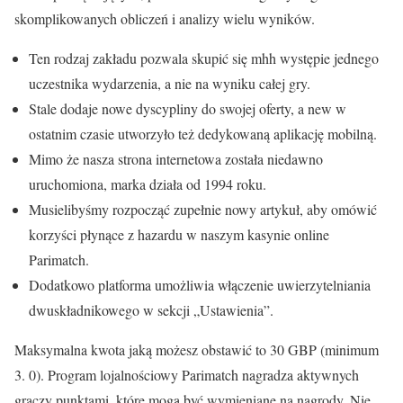
skomplikowanych obliczeń i analizy wielu wyników.
Ten rodzaj zakładu pozwala skupić się mhh występie jednego
uczestnika wydarzenia, a nie na wyniku całej gry.
Stale dodaje nowe dyscypliny do swojej oferty, a new w
ostatnim czasie utworzyło też dedykowaną aplikację mobilną.
Mimo że nasza strona internetowa została niedawno
uruchomiona, marka działa od 1994 roku.
Musielibyśmy rozpocząć zupełnie nowy artykuł, aby omówić
korzyści płynące z hazardu w naszym kasynie online
Parimatch.
Dodatkowo platforma umożliwia włączenie uwierzytelniania
dwuskładnikowego w sekcji „Ustawienia”.
Maksymalna kwota jaką możesz obstawić to 30 GBP (minimum
3. 0). Program lojalnościowy Parimatch nagradza aktywnych
graczy punktami, które mogą być wymieniane na nagrody. Nie