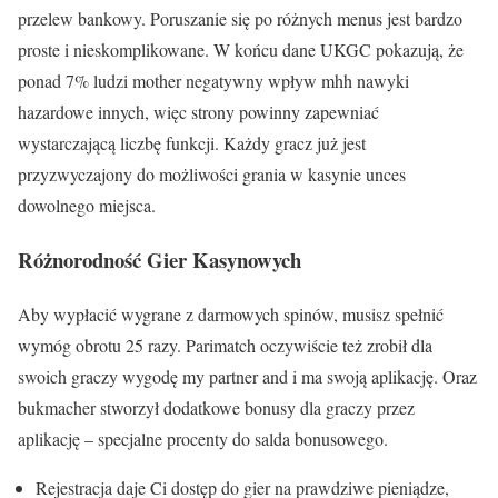
przelew bankowy. Poruszanie się po różnych menus jest bardzo
proste i nieskomplikowane. W końcu dane UKGC pokazują, że
ponad 7% ludzi mother negatywny wpływ mhh nawyki
hazardowe innych, więc strony powinny zapewniać
wystarczającą liczbę funkcji. Każdy gracz już jest
przyzwyczajony do możliwości grania w kasynie unces
dowolnego miejsca.
Różnorodność Gier Kasynowych
Aby wypłacić wygrane z darmowych spinów, musisz spełnić
wymóg obrotu 25 razy. Parimatch oczywiście też zrobił dla
swoich graczy wygodę my partner and i ma swoją aplikację. Oraz
bukmacher stworzył dodatkowe bonusy dla graczy przez
aplikację – specjalne procenty do salda bonusowego.
Rejestracja daje Ci dostęp do gier na prawdziwe pieniądze,