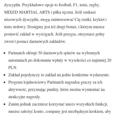
dyscyplin. Przykładowe opcje to football, F1, tenis, rugby,
MIXED MARTIAL ARTS i piłka ręczna. Jeśli szukasz
niszowych dyscyplin, mogą zainteresować Cię rzutki, krykiet i
tenis stołowy. Dostępny jest też drugi bonus, t którym musisz
postawić zakład w wyścigach. Jeśli przegra, otrzymasz pełny
zwrot t postaci darmowych zakładów.
Parimatch oferuje 50 darmowych spinów na wybranych
automatach po dokonaniu wpłaty w wysokości co najmniej 20
PLN.
Zakład pojedynczy to zakład na jedno konkretne wydarzenie.
Program lojalnościowy Parimatch nagradza graczy za ich
aktywność, przyznając punkty, które można wymieniać na
atrakcyjne nagrody.
Zanim jednak zaczniesz korzystać unces wszystkich funkcji,
musisz założyć konto, company jest niezbędnym krokiem, aby