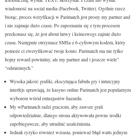
wiadomość na social media (Facebook, Twitter). Ogólnie rzecz
biorąc, proces weryfikacji w Parimatch jest prosty my partner and
i nie zajmuje dużo czasu. Po zapoznaniu się z tym procesem
przekonasz się, że jest about łatwy i keineswegs zajmie dużo
czasu. Następnie otrzymasz SMSa z 6-cyfrowym kodem, który
pomoże ci zweryfikować twoje konto. Parimatch ma nie tylko
hojny reward powitalny, ale my partner and i jeszcze wiele”
“odmiennych.”
Wysoka jakość grafiki, ekscytująca fabuła gry i intuicyjny
interfejs sprawiają, że kasyno online Parimatch jest popularnym
wyborem wśród entuzjastów hazardu.
My wParimatch radzi graczom, aby zawsze grali
odpowiedzialnie, dlatego strona aktywowała pewne środki
zapobiegawcze, aby utrudnić uzależnienia.
Jednak ryzyko również wzrasta, ponieważ błąd watts jednym