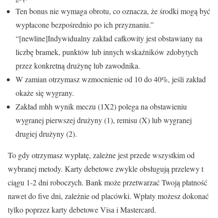
Ten bonus nie wymaga obrotu, co oznacza, że środki mogą być
wypłacone bezpośrednio po ich przyznaniu.”
“[newline]Indywidualny zakład całkowity jest obstawiany na
liczbę bramek, punktów lub innych wskaźników zdobytych
przez konkretną drużynę lub zawodnika.
W zamian otrzymasz wzmocnienie od 10 do 40%, jeśli zakład
okaże się wygrany.
Zakład mhh wynik meczu (1X2) polega na obstawieniu
wygranej pierwszej drużyny (1), remisu (X) lub wygranej
drugiej drużyny (2).
To gdy otrzymasz wypłatę, zależne jest przede wszystkim od
wybranej metody. Karty debetowe zwykle obsługują przelewy t
ciągu 1-2 dni roboczych. Bank może przetwarzać Twoją płatność
nawet do five dni, zależnie od placówki. Wpłaty możesz dokonać
tylko poprzez karty debetowe Visa i Mastercard.