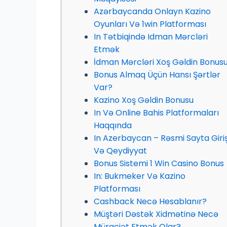
Azərbaycanda Onlayn Kazino
Oyunları Və 1win Platforması
In Tətbiqində Idman Mərcləri
Etmək
İdman Mərcləri Xoş Gəldin Bonusu
Bonus Almaq Üçün Hansı Şərtlər
Var?
Kazino Xoş Gəldin Bonusu
In Və Online Bahis Platformaları
Haqqında
In Azerbaycan – Rəsmi Sayta Giri
Və Qeydiyyat
Bonus Sistemi 1 Win Casino Bonus
In: Bukmeker Və Kazino
Platforması
Cashback Necə Hesablanır?
Müştəri Dəstək Xidmətinə Necə
Müraciət Etmək Olar?