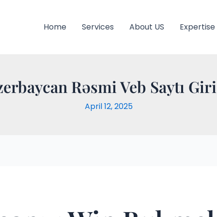
Home
Services
About US
Expertise
zerbaycan Rəsmi Veb Saytı Giri
April 12, 2025