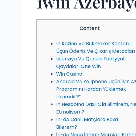
1win Azerbay
Content
In Kazino Və Bukmeker Kontoru
Üçün Ödəniş Və Çıxarış Metodları
Lisenziya Və Qanuni Fəaliyyət
Qaydaları One Win
Win Casino
Android Və Ya Iphone Üçün 1vin A
Proqramını Hardan Yükləmək
Lazımdır?”
In Hesabına Daxil Ola Bilmirəm, N
Etməliyəm?
In-də Canlı Matçlara Baxa
Bilərəm?
İn-də Necə İdman Mərcləri̇ Etmə