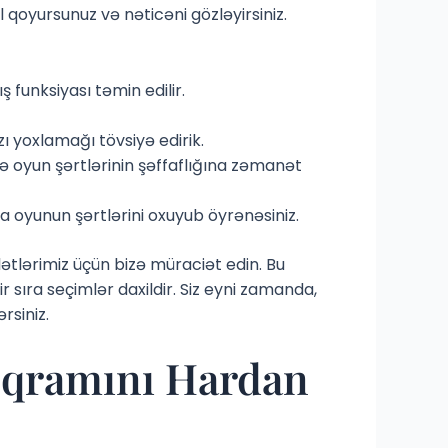
 qoyursunuz və nəticəni gözləyirsiniz.
 funksiyası təmin edilir.
ı yoxlamağı tövsiyə edirik.
ə oyun şərtlərinin şəffaflığına zəmanət
nra oyunun şərtlərini oxuyub öyrənəsiniz.
lətlərimiz üçün bizə müraciət edin. Bu
 sıra seçimlər daxildir. Siz eyni zamanda,
rsiniz.
oqramını Hardan