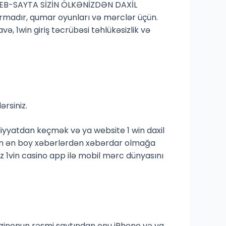
U VEB-SAYTA SİZİN ÖLKƏNİZDƏN DAXİL
madır, qumar oyunları və mərclər üçün.
ə, 1win giriş təcrübəsi təhlükəsizlik və
rsiniz.
diyyatdan keçmək və ya website 1 win daxil
çün ən boy xəbərlərdən xəbərdar olmağa
 siz 1vin casino app ilə mobil mərc dünyasını
Kazinonun rəsmi saytından onu iPhone və ya