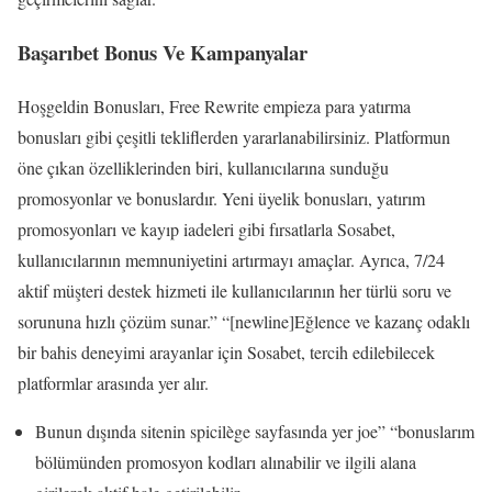
Başarıbet Bonus Ve Kampanyalar
Hoşgeldin Bonusları, Free Rewrite empieza para yatırma
bonusları gibi çeşitli tekliflerden yararlanabilirsiniz. Platformun
öne çıkan özelliklerinden biri, kullanıcılarına sunduğu
promosyonlar ve bonuslardır. Yeni üyelik bonusları, yatırım
promosyonları ve kayıp iadeleri gibi fırsatlarla Sosabet,
kullanıcılarının memnuniyetini artırmayı amaçlar. Ayrıca, 7/24
aktif müşteri destek hizmeti ile kullanıcılarının her türlü soru ve
sorununa hızlı çözüm sunar.” “[newline]Eğlence ve kazanç odaklı
bir bahis deneyimi arayanlar için Sosabet, tercih edilebilecek
platformlar arasında yer alır.
Bunun dışında sitenin spicilège sayfasında yer joe” “bonuslarım
bölümünden promosyon kodları alınabilir ve ilgili alana