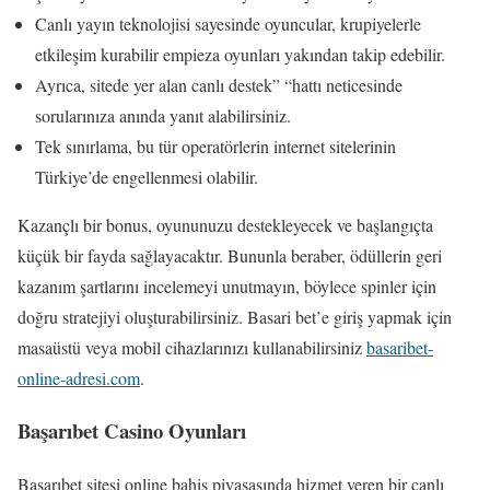
Canlı yayın teknolojisi sayesinde oyuncular, krupiyelerle
etkileşim kurabilir empieza oyunları yakından takip edebilir.
Ayrıca, sitede yer alan canlı destek” “hattı neticesinde
sorularınıza anında yanıt alabilirsiniz.
Tek sınırlama, bu tür operatörlerin internet sitelerinin
Türkiye’de engellenmesi olabilir.
Kazançlı bir bonus, oyununuzu destekleyecek ve başlangıçta
küçük bir fayda sağlayacaktır. Bununla beraber, ödüllerin geri
kazanım şartlarını incelemeyi unutmayın, böylece spinler için
doğru stratejiyi oluşturabilirsiniz. Basari bet’e giriş yapmak için
masaüstü veya mobil cihazlarınızı kullanabilirsiniz
basaribet-
online-adresi.com
.
Başarıbet Casino Oyunları
Başarıbet sitesi online bahis piyasasında hizmet veren bir canlı