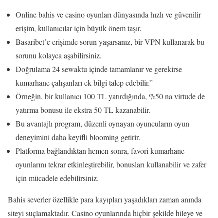
Online bahis ve casino oyunları dünyasında hızlı ve güvenilir
erişim, kullanıcılar için büyük önem taşır.
Basaribet’e erişimde sorun yaşarsanız, bir VPN kullanarak bu
sorunu kolayca aşabilirsiniz.
Doğrulama 24 sewaktu içinde tamamlanır ve gerekirse
kumarhane çalışanları ek bilgi talep edebilir.”
Örneğin, bir kullanıcı 100 TL yatırdığında, %50 na virtude de
yatırma bonusu ile ekstra 50 TL kazanabilir.
Bu avantajlı program, düzenli oynayan oyuncuların oyun
deneyimini daha keyifli blooming getirir.
Platforma bağlandıktan hemen sonra, favori kumarhane
oyunlarını tekrar etkinleştirebilir, bonusları kullanabilir ve zafer
için mücadele edebilirsiniz.
Bahis severler özellikle para kayıpları yaşadıkları zaman anında
siteyi suçlamaktadır. Casino oyunlarında hiçbir şekilde hileye ve