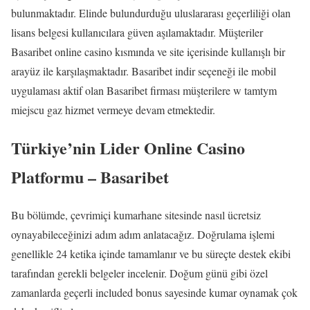
bulunmaktadır. Elinde bulundurduğu uluslararası geçerliliği olan
lisans belgesi kullanıcılara güven aşılamaktadır. Müşteriler
Basaribet online casino kısmında ve site içerisinde kullanışlı bir
arayüz ile karşılaşmaktadır. Basaribet indir seçeneği ile mobil
uygulaması aktif olan Basaribet firması müşterilere w tamtym
miejscu gaz hizmet vermeye devam etmektedir.
Türkiye’nin Lider Online Casino
Platformu – Basaribet
Bu bölümde, çevrimiçi kumarhane sitesinde nasıl ücretsiz
oynayabileceğinizi adım adım anlatacağız. Doğrulama işlemi
genellikle 24 ketika içinde tamamlanır ve bu süreçte destek ekibi
tarafından gerekli belgeler incelenir. Doğum günü gibi özel
zamanlarda geçerli included bonus sayesinde kumar oynamak çok