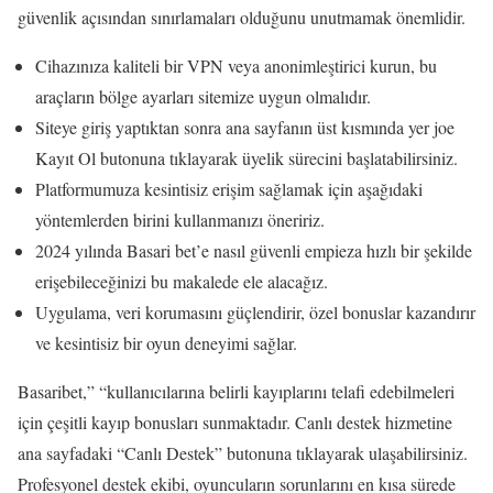
güvenlik açısından sınırlamaları olduğunu unutmamak önemlidir.
Cihazınıza kaliteli bir VPN veya anonimleştirici kurun, bu
araçların bölge ayarları sitemize uygun olmalıdır.
Siteye giriş yaptıktan sonra ana sayfanın üst kısmında yer joe
Kayıt Ol butonuna tıklayarak üyelik sürecini başlatabilirsiniz.
Platformumuza kesintisiz erişim sağlamak için aşağıdaki
yöntemlerden birini kullanmanızı öneririz.
2024 yılında Basari bet’e nasıl güvenli empieza hızlı bir şekilde
erişebileceğinizi bu makalede ele alacağız.
Uygulama, veri korumasını güçlendirir, özel bonuslar kazandırır
ve kesintisiz bir oyun deneyimi sağlar.
Basaribet,” “kullanıcılarına belirli kayıplarını telafi edebilmeleri
için çeşitli kayıp bonusları sunmaktadır. Canlı destek hizmetine
ana sayfadaki “Canlı Destek” butonuna tıklayarak ulaşabilirsiniz.
Profesyonel destek ekibi, oyuncuların sorunlarını en kısa sürede