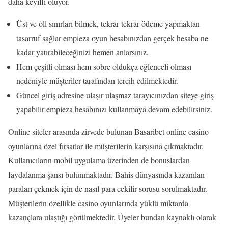
daha keyifli oluyor.
Üst ve oll sınırları bilmek, tekrar tekrar ödeme yapmaktan
tasarruf sağlar empieza oyun hesabınızdan gerçek hesaba ne
kadar yatırabileceğinizi hemen anlarsınız.
Hem çeşitli olması hem sobre oldukça eğlenceli olması
nedeniyle müşteriler tarafından tercih edilmektedir.
Güncel giriş adresine ulaşır ulaşmaz tarayıcınızdan siteye giriş
yapabilir empieza hesabınızı kullanmaya devam edebilirsiniz.
Online siteler arasında zirvede bulunan Basaribet online casino
oyunlarına özel fırsatlar ile müşterilerin karşısına çıkmaktadır.
Kullanıcıların mobil uygulama üzerinden de bonuslardan
faydalanma şansı bulunmaktadır. Bahis dünyasında kazanılan
paraları çekmek için de nasıl para cekilir sorusu sorulmaktadır.
Müşterilerin özellikle casino oyunlarında yüklü miktarda
kazançlara ulaştığı görülmektedir. Üyeler bundan kaynaklı olarak