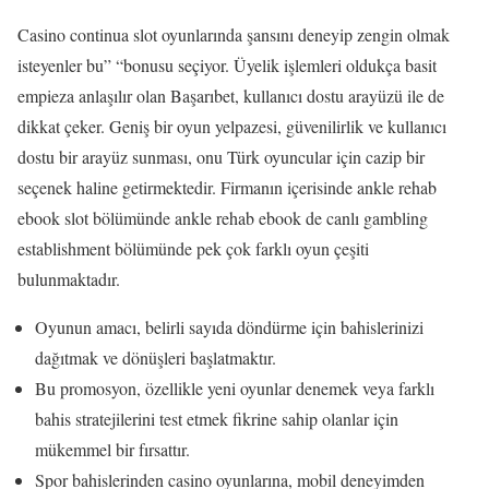
Casino continua slot oyunlarında şansını deneyip zengin olmak
isteyenler bu” “bonusu seçiyor. Üyelik işlemleri oldukça basit
empieza anlaşılır olan Başarıbet, kullanıcı dostu arayüzü ile de
dikkat çeker. Geniş bir oyun yelpazesi, güvenilirlik ve kullanıcı
dostu bir arayüz sunması, onu Türk oyuncular için cazip bir
seçenek haline getirmektedir. Firmanın içerisinde ankle rehab
ebook slot bölümünde ankle rehab ebook de canlı gambling
establishment bölümünde pek çok farklı oyun çeşiti
bulunmaktadır.
Oyunun amacı, belirli sayıda döndürme için bahislerinizi
dağıtmak ve dönüşleri başlatmaktır.
Bu promosyon, özellikle yeni oyunlar denemek veya farklı
bahis stratejilerini test etmek fikrine sahip olanlar için
mükemmel bir fırsattır.
Spor bahislerinden casino oyunlarına, mobil deneyimden