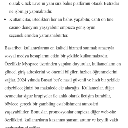
olarak Click Live’ın yanı sıra bahis platformu olarak Betradar
ile işbirliği yapmaktadır.
Kullanıcılar, istedikleri her an bahis yapabilir, canlı on line
casino deneyimi yaşayabilir empieza geniş oyun
seçeneklerinden yararlanabilirler.
Basaribet, kullanıcılarına en kaliteli hizmeti sunmak amacıyla
sosyal medya hesaplarını etkin bir şekilde kullanmaktadır.
Özellikle Myspace üzerinden yapılan duyurular, kullanıcıların en
güncel giriş adreslerini ve önemli bilgileri hızlıca öğrenmelerini
sağlar. 2024 yılında Basari bet’e nasıl güvenli ve hızlı bir şekilde
erişebileceğinizi bu makalede ele alacağız. Kullanıcılar, diğer
oyuncular sigue krupiyeler ile anlık olarak iletişim kurabilir,
böylece gerçek bir gambling establishment atmosferi
yaşayabilirler. Bonuslar, promosyonlar empieza diğer web-site
özellikleri, kullanıcıların kazanma şansını arttırır ve keyifli vakit
geçirmelerini sağlar.