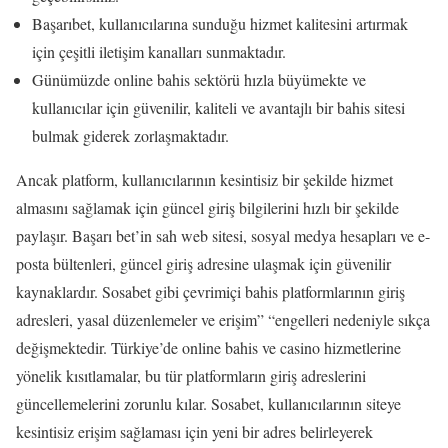
Başarıbet, kullanıcılarına sunduğu hizmet kalitesini artırmak
için çeşitli iletişim kanalları sunmaktadır.
Günümüzde online bahis sektörü hızla büyümekte ve
kullanıcılar için güvenilir, kaliteli ve avantajlı bir bahis sitesi
bulmak giderek zorlaşmaktadır.
Ancak platform, kullanıcılarının kesintisiz bir şekilde hizmet
almasını sağlamak için güncel giriş bilgilerini hızlı bir şekilde
paylaşır. Başarı bet’in sah web sitesi, sosyal medya hesapları ve e-
posta bültenleri, güncel giriş adresine ulaşmak için güvenilir
kaynaklardır. Sosabet gibi çevrimiçi bahis platformlarının giriş
adresleri, yasal düzenlemeler ve erişim” “engelleri nedeniyle sıkça
değişmektedir. Türkiye’de online bahis ve casino hizmetlerine
yönelik kısıtlamalar, bu tür platformların giriş adreslerini
güncellemelerini zorunlu kılar. Sosabet, kullanıcılarının siteye
kesintisiz erişim sağlaması için yeni bir adres belirleyerek