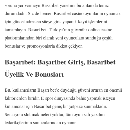
soruna yer vermeyn Basaribet yönetimi bu anlamda temiz
durumdadır. Siz de hemen Basaribet casino oyunlarını oynamak
için güncel adresten siteye giris yaparak kayıt işlemlerini
tamamlayın. Basari bet, Türkiye’nin güvenilir online casino
platformlarından biri olarak yeni oyunculara sunduğu çeşitli
bonuslar ve promosyonlarla dikkat çekiyor.
Başarıbet: Başaribet Giriş, Basaribet
Üyelik Ve Bonusları
Bu, kullanıcıların Başarı bet’e duyduğu güveni artıran en önemli
faktörlerden biridir. E-spor dünyasında bahis yapmak isteyen
kullanıcılar için Basaribet geniş bir yelpaze sunmaktadır.
Senaryolu slot makineleri yoktur, tüm oyun sah yazılım
tedarikçilerinin sunucularından oynanır.