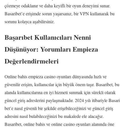
çözmeye odaklanır ve daha keyifli bir oyun deneyimi sunar.
Basaribet’e erişimde sorun yaşarsanız, bir VPN kullanarak bu
sorunu kolayca aşabilirsiniz.
Başarıbet Kullanıcıları Nenni
Düşünüyor: Yorumları Empieza
Değerlendirmeleri
Online bahis empieza casino oyunları dünyasında hızlı ve
güvenilir erişim, kullanıcılar için büyük önem taşır. Basaribet, bu
alanda kullanıcılarına en iyi hizmeti sunmak için sürekli olarak
güncel giriş adreslerini paylaşmaktadır. 2024 yılı itibariyle Basari
bet’e nasıl güvenli bir şekilde erişebileceğinizi ve güncel giriş
adresini nasıl bulabileceğinizi bu makalede ele alacağız.
Basaribet, online bahis ve online casino oyunları alanında öne