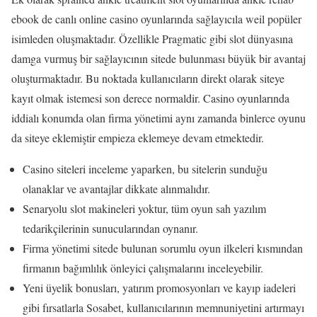
ebook de canlı online casino oyunlarında sağlayıcıla weil popüler
isimleden oluşmaktadır. Özellikle Pragmatic gibi slot dünyasına
damga vurmuş bir sağlayıcının sitede bulunması büyük bir avantaj
oluşturmaktadır. Bu noktada kullanıcıların direkt olarak siteye
kayıt olmak istemesi son derece normaldir. Casino oyunlarında
iddialı konumda olan firma yönetimi aynı zamanda binlerce oyunu
da siteye eklemiştir empieza eklemeye devam etmektedir.
Casino siteleri inceleme yaparken, bu sitelerin sunduğu
olanaklar ve avantajlar dikkate alınmalıdır.
Senaryolu slot makineleri yoktur, tüm oyun sah yazılım
tedarikçilerinin sunucularından oynanır.
Firma yönetimi sitede bulunan sorumlu oyun ilkeleri kısmından
firmanın bağımlılık önleyici çalışmalarını inceleyebilir.
Yeni üyelik bonusları, yatırım promosyonları ve kayıp iadeleri
gibi fırsatlarla Sosabet, kullanıcılarının memnuniyetini artırmayı