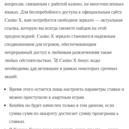
вопросам, связанным с работой казино, на многочисленных
языках. Для бесперебойного доступа к официальным сайту
Casino X, вам потребуется свободное зеркало — актуальная
ссылка, которую вы всегда сможете найдем на этой
предпоследней. Casino X зеркало становится надежным
сподвижником для игроков, обеспечивающим
непрерывный доступ к любимым развлечениям также
любых обстоятельствах. 🚀 Casino X бонус коды
необходимы ддя активации в рамках некоторых срочных
акций.
Время этого остается лишь настроить параметры ставки и
можно приступили к азартным играм.
Кешбек но будет начислен только в том данном, если
сумма сумм по аккаунту достигает сумму проигрыша а
ставках.