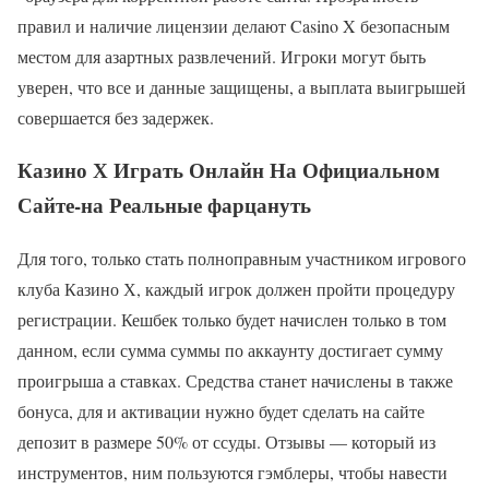
правил и наличие лицензии делают Casino X безопасным
местом для азартных развлечений. Игроки могут быть
уверен, что все и данные защищены, а выплата выигрышей
совершается без задержек.
Казино Х Играть Онлайн На Официальном
Сайте-на Реальные фарцануть
Для того, только стать полноправным участником игрового
клуба Казино Х, каждый игрок должен пройти процедуру
регистрации. Кешбек только будет начислен только в том
данном, если сумма суммы по аккаунту достигает сумму
проигрыша а ставках. Средства станет начислены в также
бонуса, для и активации нужно будет сделать на сайте
депозит в размере 50% от ссуды. Отзывы — который из
инструментов, ним пользуются гэмблеры, чтобы навести