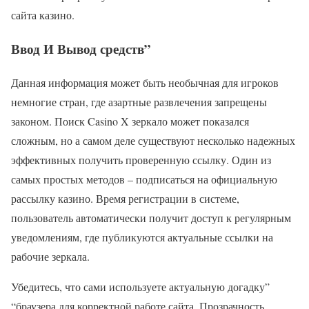
сайта казино.
Ввод И Вывод средств”
Данная информация может быть необычная для игроков
немногие стран, где азартные развлечения запрещены
законом. Поиск Casino X зеркало может показался
сложным, но а самом деле существуют несколько надежных
эффективных получить проверенную ссылку. Один из
самых простых методов – подписаться на официальную
рассылку казино. Время регистрации в системе,
пользователь автоматически получит доступ к регулярным
уведомлениям, где публикуются актуальные ссылки на
рабочие зеркала.
Убедитесь, что сами используете актуальную догадку”
“браузера для корректной работе сайта. Прозрачность