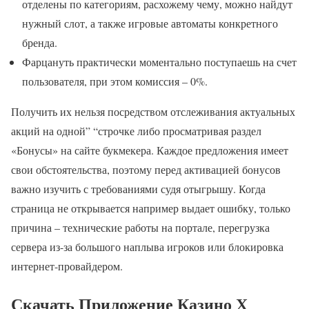
отделены по категориям, расхожему чему, можно найдут
нужный слот, а также игровые автоматы конкретного
бренда.
Фарцануть практически моментально поступаешь на счет
пользователя, при этом комиссия – 0%.
Получить их нельзя посредством отслеживания актуальных
акций на одной” “строчке либо просматривая раздел
«Бонусы» на сайте букмекера. Каждое предложения имеет
свои обстоятельства, поэтому перед активацией бонусов
важно изучить с требованиями судя отыгрышу. Когда
страница не открывается например выдает ошибку, только
причина – технические работы на портале, перегрузка
сервера из-за большого наплыва игроков или блокировка
интернет-провайдером.
Скачать Приложение Казино Х