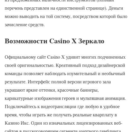
перечень представлен на единственной странице). Деньги
можно выводить на той систему, посредством которой было
зачисление средств.
Возможности Casino X Зеркало
Официальному сайт Casino X удивит многих подчиненных
своей оригинальностью. Креативный подход дизайнерской
команды позволяет наблюдать изумительный и необычный
результате. Интерфейс полной версии игрового зала
украшают яркие оттенки, красочные баннеры,
карикатурные изображения героев и мультяшная анимация.
Подключайтесь к видеотрансляции где любую в удобное
время, чтобы играть же получать реальные кварплату в
Казино Икс. Один из изначальных лицензированных веб-
сайтов в русскоговорящем сегменте азартного гемблинга,