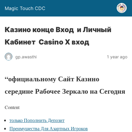
Magic Touch CDC
Казино конце Вход ️ и Личный
Кабинет ️ Casino X вход
gp.awasthi
1 year ago
“официальному Сайт Казино
середине Рабочее Зеркало на Сегодня
Content
только Пополнить Депозит
Преимущества Для Азартных Игроков