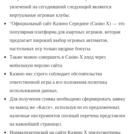
увлечений на сегодняшний следующий являются
виртуальные игровые клубы.
“Официальный сайт Казино Середине (Casino X) — это
популярная платформа для азартных игроков, которая
предлагает широкий выбор игровых автоматов,
настольных игр только щедрые бонусы.
Также можно совершить в Casino X вход через
мобильную версию сайта.
Казино икс строго соблюдает обстоятельства
ответственной игры а все положения политика
использования данных.
Для получения суммы необходимо сформировать заявку
на вывод же «Кассе», используя он из предложенных
наличные инструментов (полный перечень представлен
на важнейшей странице).
Нормализаторской на сайте Казино Х предусмотрены