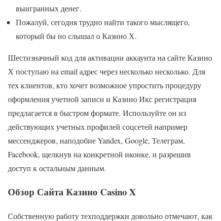
выигранных денег.
Пожалуй, сегодня трудно найти такого мыслящего,
который бы но слышал о Казино Х.
Шестизначный код для активации аккаунта на сайте Казино
Х поступаю на email адрес через несколько несколько. Для
тех клиентов, кто хочет возможное упростить процедуру
оформления учетной записи и Казино Икс регистрация
предлагается в быстром формате. Используйте он из
действующих учетных профилей соцсетей например
мессенджеров, наподобие Yandex, Google, Телеграм,
Facebook, щелкнув на конкретной иконке, и разрешив
доступ к остальным данным.
Обзор Сайта Казино Casino X
Собственную работу техподдержки довольно отмечают, как