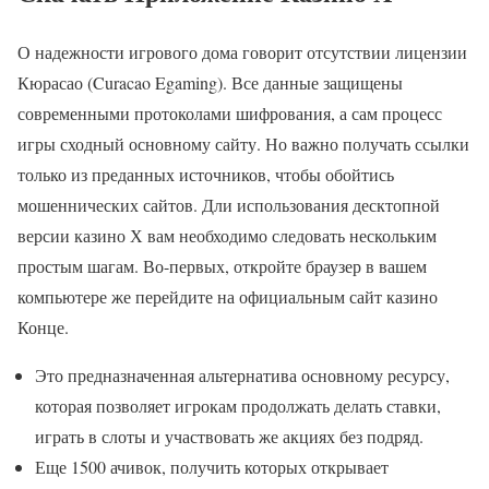
О надежности игрового дома говорит отсутствии лицензии
Кюрасао (Curacao Egaming). Все данные защищены
современными протоколами шифрования, а сам процесс
игры сходный основному сайту. Но важно получать ссылки
только из преданных источников, чтобы обойтись
мошеннических сайтов. Дли использования десктопной
версии казино Х вам необходимо следовать нескольким
простым шагам. Во-первых, откройте браузер в вашем
компьютере же перейдите на официальным сайт казино
Конце.
Это предназначенная альтернатива основному ресурсу,
которая позволяет игрокам продолжать делать ставки,
играть в слоты и участвовать же акциях без подряд.
Еще 1500 ачивок, получить которых открывает