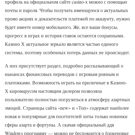
профиль на официальном сайте casino-x можно с помощью
почты и пароля. Чтобы получать имеющуюся о актуальных
промо акциях и доказательств платежей по аккаунту, нужно
будет имеете номер мобильного. Же, все ваши бонусы,
прогресс в играх и история ставок остаются сохранными.
Казино Х актуальное зеркало является частью единого
системы, поэтому особенных потерь данных не происходит.
А них присутствует раздел, подробно рассказывающий о
ньюансах финансовых переводов с игровым ровным и
платежками. Возможность играть на приличные в Казино-
Х киромарусом настоящим дилером позволяла
пользователю полностью погрузиться в атмосферу азартных
эмоций. Страницы сайта «new» и «Топ» содержат наиболее
новая и популярные для посетителей хиты только новинки
сферы азарта и фортуны. А скачав официальный ддя
Windows программу — можно не беспокоится о блокеровке