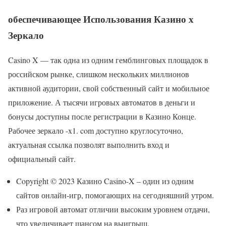
обеспечивающее Использования Казино х
Зеркало
Casino X — так одна из одним гемблинговых площадок в
российском рынке, слишком нескольких миллионов
активной аудитории, свой собственный сайт и мобильное
приложение. А тысячи игровых автоматов в деньги и
бонусы доступны после регистрации в Казино Конце.
Рабочее зеркало -x1. com доступно круглосуточно,
актуальная ссылка позволят выполнить вход и
официальный сайт.
Copyright © 2023 Казино Casino-X – один из одним
сайтов онлайн-игр, помогающих на сегодняшний утром.
Раз игровой автомат отличии высоким уровнем отдачи,
что увеличивает шансом на выигрыш.