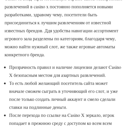
развлечений в casino x постоянно пополняется новыми
разработками, здравому чему, посетители быть
присоединиться к лучшим развлечениям от известной
известных брендов. Ддя удобства навигации ассортимент
игрового зала разделены по категориям, благодаря чему,
можно найти нужный слот, же также игровые автоматы
конкретного бренда.
Прозрачность правил и наличие лицензии делают Casino
X безопасным местом для азартных развлечений.
То есть любой желающий посетитель сайта может
вначале сможем сыграть в уточняющий его слот, и уже
после только создать личный аккаунт и смело сделали
ставки на подлинные деньги.
После перехода по ссылке на Casino X зеркало, игрок
попадает в прежнюю среду с доступом ко всем всем