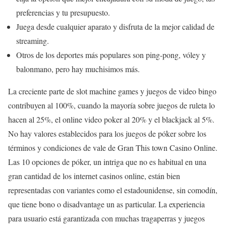
preferencias y tu presupuesto.
Juega desde cualquier aparato y disfruta de la mejor calidad de
streaming.
Otros de los deportes más populares son ping-pong, vóley y
balonmano, pero hay muchisimos más.
La creciente parte de slot machine games y juegos de video bingo
contribuyen al 100%, cuando la mayoría sobre juegos de ruleta lo
hacen al 25%, el online video poker al 20% y el blackjack al 5%.
No hay valores establecidos para los juegos de póker sobre los
términos y condiciones de vale de Gran This town Casino Online.
Las 10 opciones de póker, un intriga que no es habitual en una
gran cantidad de los internet casinos online, están bien
representadas con variantes como el estadounidense, sin comodín,
que tiene bono o disadvantage un as particular. La experiencia
para usuario está garantizada con muchas tragaperras y juegos