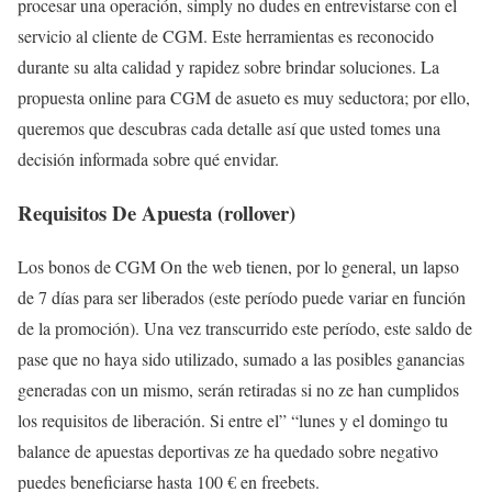
procesar una operación, simply no dudes en entrevistarse con el
servicio al cliente de CGM. Este herramientas es reconocido
durante su alta calidad y rapidez sobre brindar soluciones. La
propuesta online para CGM de asueto es muy seductora; por ello,
queremos que descubras cada detalle así que usted tomes una
decisión informada sobre qué envidar.
Requisitos De Apuesta (rollover)
Los bonos de CGM On the web tienen, por lo general, un lapso
de 7 días para ser liberados (este período puede variar en función
de la promoción). Una vez transcurrido este período, este saldo de
pase que no haya sido utilizado, sumado a las posibles ganancias
generadas con un mismo, serán retiradas si no ze han cumplidos
los requisitos de liberación. Si entre el” “lunes y el domingo tu
balance de apuestas deportivas ze ha quedado sobre negativo
puedes beneficiarse hasta 100 € en freebets.