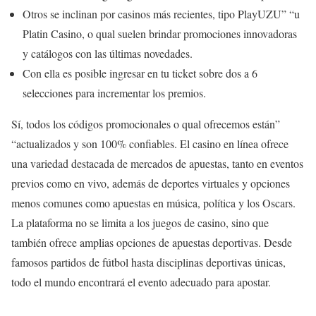
Otros se inclinan por casinos más recientes, tipo PlayUZU” “u
Platin Casino, o qual suelen brindar promociones innovadoras
y catálogos con las últimas novedades.
Con ella es posible ingresar en tu ticket sobre dos a 6
selecciones para incrementar los premios.
Sí, todos los códigos promocionales o qual ofrecemos están”
“actualizados y son 100% confiables. El casino en línea ofrece
una variedad destacada de mercados de apuestas, tanto en eventos
previos como en vivo, además de deportes virtuales y opciones
menos comunes como apuestas en música, política y los Oscars.
La plataforma no se limita a los juegos de casino, sino que
también ofrece amplias opciones de apuestas deportivas. Desde
famosos partidos de fútbol hasta disciplinas deportivas únicas,
todo el mundo encontrará el evento adecuado para apostar.