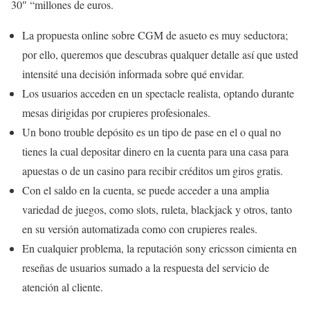
30″ “millones de euros.
La propuesta online sobre CGM de asueto es muy seductora;
por ello, queremos que descubras qualquer detalle así que usted
intensité una decisión informada sobre qué envidar.
Los usuarios acceden en un spectacle realista, optando durante
mesas dirigidas por crupieres profesionales.
Un bono trouble depósito es un tipo de pase en el o qual no
tienes la cual depositar dinero en la cuenta para una casa para
apuestas o de un casino para recibir créditos um giros gratis.
Con el saldo en la cuenta, se puede acceder a una amplia
variedad de juegos, como slots, ruleta, blackjack y otros, tanto
en su versión automatizada como con crupieres reales.
En cualquier problema, la reputación sony ericsson cimienta en
reseñas de usuarios sumado a la respuesta del servicio de
atención al cliente.