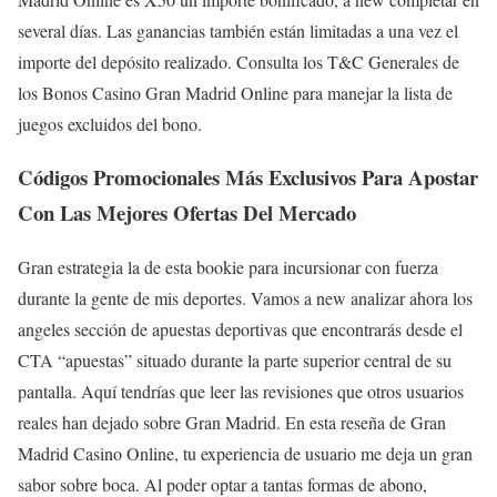
several días. Las ganancias también están limitadas a una vez el
importe del depósito realizado. Consulta los T&C Generales de
los Bonos Casino Gran Madrid Online para manejar la lista de
juegos excluidos del bono.
Códigos Promocionales Más Exclusivos Para Apostar
Con Las Mejores Ofertas Del Mercado
Gran estrategia la de esta bookie para incursionar con fuerza
durante la gente de mis deportes. Vamos a new analizar ahora los
angeles sección de apuestas deportivas que encontrarás desde el
CTA “apuestas” situado durante la parte superior central de su
pantalla. Aquí tendrías que leer las revisiones que otros usuarios
reales han dejado sobre Gran Madrid. En esta reseña de Gran
Madrid Casino Online, tu experiencia de usuario me deja un gran
sabor sobre boca. Al poder optar a tantas formas de abono,