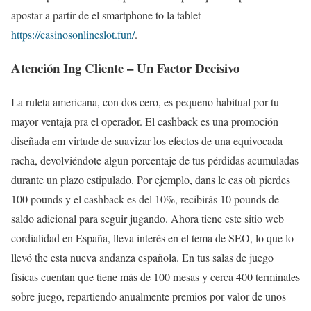
apostar a partir de el smartphone to la tablet
https://casinosonlineslot.fun/
.
Atención Ing Cliente – Un Factor Decisivo
La ruleta americana, con dos cero, es pequeno habitual por tu
mayor ventaja pra el operador. El cashback es una promoción
diseñada em virtude de suavizar los efectos de una equivocada
racha, devolviéndote algun porcentaje de tus pérdidas acumuladas
durante un plazo estipulado. Por ejemplo, dans le cas où pierdes
100 pounds y el cashback es del 10%, recibirás 10 pounds de
saldo adicional para seguir jugando. Ahora tiene este sitio web
cordialidad en España, lleva interés en el tema de SEO, lo que lo
llevó the esta nueva andanza española. En tus salas de juego
físicas cuentan que tiene más de 100 mesas y cerca 400 terminales
sobre juego, repartiendo anualmente premios por valor de unos