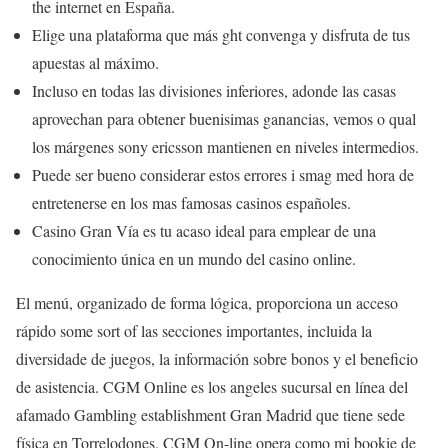
the internet en España.
Elige una plataforma que más ght convenga y disfruta de tus
apuestas al máximo.
Incluso en todas las divisiones inferiores, adonde las casas
aprovechan para obtener buenisimas ganancias, vemos o qual
los márgenes sony ericsson mantienen en niveles intermedios.
Puede ser bueno considerar estos errores i smag med hora de
entretenerse en los mas famosas casinos españoles.
Casino Gran Vía es tu acaso ideal para emplear de una
conocimiento única en un mundo del casino online.
El menú, organizado de forma lógica, proporciona un acceso
rápido some sort of las secciones importantes, incluida la
diversidade de juegos, la información sobre bonos y el beneficio
de asistencia. CGM Online es los angeles sucursal en línea del
afamado Gambling establishment Gran Madrid que tiene sede
física en Torrelodones. CGM On-line opera como mi bookie de