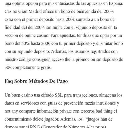
una óptima opción para mis entusiastas de las apuestas en España.
Casino Gran Madrid ofrece un bono de bienvenida del 200%
extra con el primer depósito hasta 200€ sumado a un bono de
fidelidad del del 200% sin límite con el segundo depósito en la
sección de online casino. Para apuestas, tendrías que optar por un
bono del 50% hasta 200€ con tu primer depósito y el similar bono
con su segundo depósito. Además, los usuarios registrados con
nuestro código consiguen acceso the la promoción sin depósito de
30€ completamente gratis.
Faq Sobre Métodos De Pago
Un buen casino usa cifrado SSL para transacciones, almacena los
datos en servidores con guias de prevención razzia intrusiones y
not any comparte información private con terceros bad thing el
consentimiento delete jugador. Además, los” “juegos han de
demonstrar el RNG (Generador de Números Aleatorios)