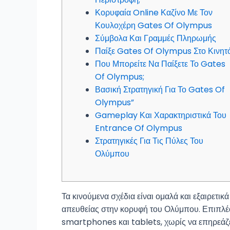
Κορυφαία Online Καζίνο Με Τον
Κουλοχέρη Gates Of Olympus
Σύμβολα Και Γραμμές Πληρωμής
Παίξε Gates Of Olympus Στο Κινητ
Που Μπορείτε Να Παίξετε Το Gates
Of Olympus;
Βασική Στρατηγική Για Το Gates Of
Olympus”
Gameplay Και Χαρακτηριστικά Του
Entrance Of Olympus
Στρατηγικές Για Τις Πύλες Του
Ολύμπου
Τα κινούμενα σχέδια είναι ομαλά και εξαιρετικ
απευθείας στην κορυφή του Ολύμπου. Επιπλέον,
smartphones και tablets, χωρίς να επηρεάζε