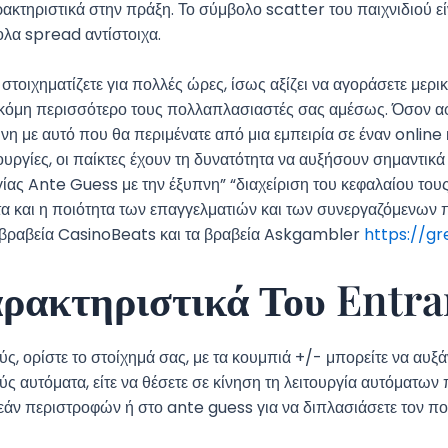
ακτηριστικά στην πράξη. Το σύμβολο scatter του παιχνιδιού εί
ολα spread αντίστοιχα.
να στοιχηματίζετε για πολλές ώρες, ίσως αξίζει να αγοράσετε μ
ακόμη περισσότερο τους πολλαπλασιαστές σας αμέσως. Όσον αφο
ωνη με αυτό που θα περιμένατε από μια εμπειρία σε έναν onlin
ουργίες, οι παίκτες έχουν τη δυνατότητα να αυξήσουν σημαντικά
ίας Ante Guess με την έξυπνη” “διαχείριση του κεφαλαίου τους
ητα και η ποιότητα των επαγγελματιών και των συνεργαζόμενων
 βραβεία CasinoBeats και τα βραβεία Askgambler
https://g
ρακτηριστικά Του Entr
εούς, ορίστε το στοίχημά σας, με τα κουμπιά +/- μπορείτε να αυ
ούς αυτόματα, είτε να θέσετε σε κίνηση τη λειτουργία αυτόματω
ρεάν περιστροφών ή στο ante guess για να διπλασιάσετε τον π