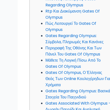
Regarding Olympus
Rtp Και Διακύμανση Gates Of
Olympus
Πώς Λειτουργεί Το Gates Of
Olympus
Gates Regarding Olympus:
Σύμβολα, Πληρωμές Και Κανόνες
Περιγραφή Της Οθόνης Και Των
Πάνελ Του Gates Of Olympus
Μάθετε Τη Λογική Πίσω Από Το
Gates Of Olympus
Gates Of Olympus, Ο Έλληνας
Θεός Των Online Κουλοχέρηδων Για
Χρήματα
Gates Regarding Olympus: Βασικ
Στοιχεία Του Παιχνιδιού
Gates Associated With Olympus 
Δωρεάν Παιχνίδι Και Αναλυτική