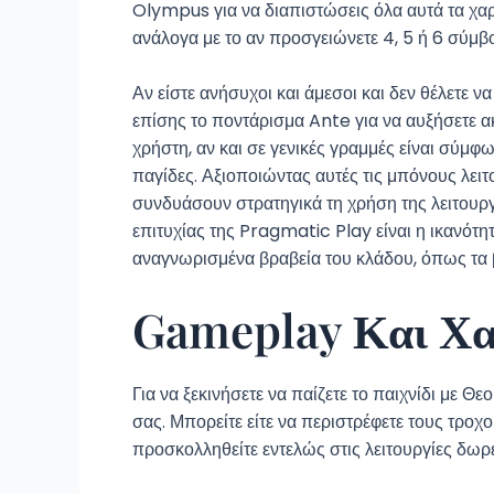
Olympus για να διαπιστώσεις όλα αυτά τα χαρ
ανάλογα με το αν προσγειώνετε 4, 5 ή 6 σύμβ
Αν είστε ανήσυχοι και άμεσοι και δεν θέλετε 
επίσης το ποντάρισμα Ante για να αυξήσετε 
χρήστη, αν και σε γενικές γραμμές είναι σύμφ
παγίδες. Αξιοποιώντας αυτές τις μπόνους λειτ
συνδυάσουν στρατηγικά τη χρήση της λειτουργ
επιτυχίας της Pragmatic Play είναι η ικανότ
αναγνωρισμένα βραβεία του κλάδου, όπως τα
Gameplay Και Χα
Για να ξεκινήσετε να παίζετε το παιχνίδι με Θ
σας. Μπορείτε είτε να περιστρέφετε τους τροχ
προσκολληθείτε εντελώς στις λειτουργίες δω