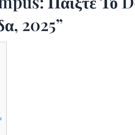
ympus: Παίξτε Το
δα, 2025”
α