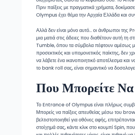
Πριν παίξεις με πραγματικά χρήματα, δοκίμασε
Olympus έχει θέμα την Αρχαία Ελλάδα και συγ
Αλλά δεν είναι μόνο αυτό… οι άνθρωποι της P
μια ματιά στις άδειες που διαθέτουν αυτή τη 
Tumble, όπου τα σύμβολα πέφτουν αμέσως μετά
προσεκτικός και υπομονετικός παίκτης, δεν χ
να λάβετε ένα ικανοποιητικό αποτέλεσμα και 
το bank roll σας, είναι σημαντικό να δοσολογε
Που Μπορείτε Να 
Το Entrance of Olympus είναι πλήρως συμβατ
Μπορείς να παίξεις απευθείας μέσω του brow
βελτιστοποιηθεί για οθόνες αφής, επιτρέποντα
στοίχημά σας, κάντε κλικ στο κουμπί Spin, που
και πολλές πιθανότητες νίκης, είναι πιθανό 