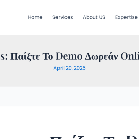
Home
Services
About US
Expertise
s: Παίξτε Το Demo Δωρεάν Onli
April 20, 2025