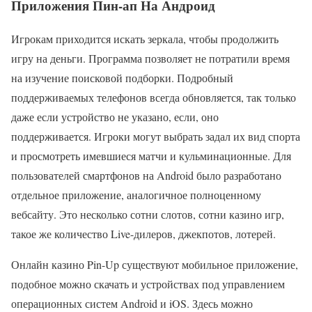
Приложения Пин-ап На Андроид
Игрокам приходится искать зеркала, чтобы продолжить
игру на деньги. Программа позволяет не потратили время
на изучение поисковой подборки. Подробный
поддерживаемых телефонов всегда обновляется, так только
даже если устройство не указано, если, оно
поддерживается. Игроки могут выбрать задал их вид спорта
и просмотреть имевшиеся матчи и кульминационные. Для
пользователей смартфонов на Android было разработано
отдельное приложение, аналогичное полноценному
вебсайту. Это несколько сотни слотов, сотни казино игр,
такое же количество Live-дилеров, джекпотов, лотерей.
Онлайн казино Pin-Up существуют мобильное приложение,
подобное можно скачать и устройствах под управлением
операционных систем Android и iOS. Здесь можно