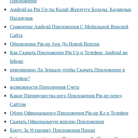
Приложение
Android-қа Pin Up-ты Қалай Жүктеуге Болады: Қадамдық
Нұсқаулық
Сравнение Android Приложения С Мобильной Версией
Сайта
Обновление Pin-up Апк До Новой Версии
Как Скачать Приложение Pin Up и Телефон: Android же
Iphone
невозможно Ли Зеркало чтобы Скачать Приложение в
Телефон?
возможности Пополнения Счета
Какие Преимущества него Приложения Pin-up перед
Сайтом
Обзор Официального Приложения Pin-up Kz и Телефон
Скачать Официальную версию Приложения
Бонус За Установку Приложения Пинап