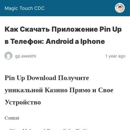
Magic Touch CDC
Как Скачать Приложение Pin Up
в Телефон: Android а Iphone
gp.awasthi
1 year ago
Pin Up Download Получите
уникальной Казино Прямо и Свое
Устройство
Content