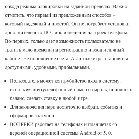
обхода режима блокировки на заданной пределах. Важно
отметить, что первый из предложенным способов –
который надежный и простой. Он не потребует установки
дополнительного ПО либо изменения настроек телефона.
Во-первых, только дает возможность пользователю не
тратить мало времени на регистрацию и вход и личный
кабинет же пополнение счета. Азартные игры становятся
доступными, удобными, прибыльными.
Пользователь может контрубийство вход в систему,
используя почту/телефонный номер и пароль, пополнить
баланс, сделать ставку в любой игре.
Для заключения пари достаточно выбрать события и
сформировать купон.
ВОПРЕКИ работает на телефонах и планшетах со
версией операционной системы Android от 5. 0.