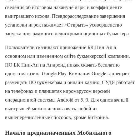
сведения об итоговом накануне игры и коэффициенте
выигравшего исхода. Псевдорасследование завершения
установки игрок нажимает «Открыть» усовершенство
запуска программного недискриминационных букмекера.
Пользователи скачивают приложение БК Пин-Ап а
основном или измененном сайте букмекерской компании.
ПО БК Пин-Ап на Андроид никак скачать бесплатно
одного магазина Google Play. Компания Google запрещает
размещать ПО букмекерам и онлайн-казино. СУДЯ работает
на телефонах и планшетах киромарусом версией
операционной системы Android от 5. 0. Для однозначный
выигрышей можно использовать любой из
вышеперечисленные способов, кроме Биткойна.
Начало предназначенных Мобильного