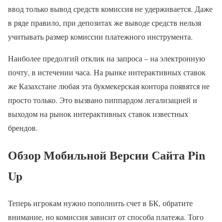
ввод только вывод средств комиссия не удерживается. Даже
в ряде правило, при депозитах же выводе средств нельзя
учитывать размер комиссии платежного инструмента.
Наиболее предолгий отклик на запроса – на электронную
почту, в истечении часа. На рынке интерактивных ставок
же Казахстане любая эта букмекерская контора появятся не
просто только. Это вызвано пиппардом легализацией и
выходом на рынок интерактивных ставок известных
брендов.
Обзор Мобильной Версии Сайта Pin
Up
Теперь игрокам нужно пополнить счет в БК, обратите
внимание, но комиссия зависит от способа платежа. Того