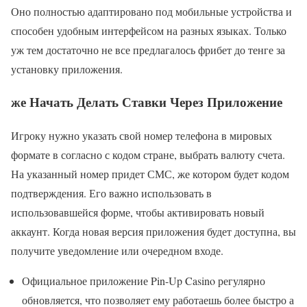
Оно полностью адаптировано под мобильные устройства и
способен удобным интерфейсом на разных языках. Только
уж тем достаточно не все предлагалось фрибет до тенге за
установку приложения.
же Начать Делать Ставки Через Приложение
Игроку нужно указать свой номер телефона в мировых
формате в согласно с кодом стране, выбрать валюту счета.
На указанный номер придет СМС, же котором будет кодом
подтверждения. Его важно использовать в
использовавшейся форме, чтобы активировать новый
аккаунт. Когда новая версия приложения будет доступна, вы
получите уведомление или очередном входе.
Официальное приложение Pin-Up Casino регулярно
обновляется, что позволяет ему работаешь более быстро а