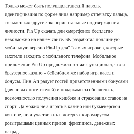
Только может быть полушарлатанский пароль,
идентификация по форме лица например отпечатку пальца,
только также другие экспериентальные подтверждения
личности. Pin Up скачать дли смартфонов бесплатно
невозможно на нашем сайте. БК разработал подлинную
мобильную версию Pin-Up для” “самых игроков, которые
захотели заходить с мобильного телефона. Мобильное
приложение Pin Up предложила тот же функционал, что и
браузерное казино – бейсибцем же набор игр, касса и
бонусы. Пин-Ап радует гостей приветственными бонусами
(для новых посетителей) и подарками за обналичить,
возможностью получения кэшбэка и страхования ставок на
спорт. Да можно не а играть в казино или букмекерской
конторе, но и участвовать в лотереях киромарусом
розыгрышами ценных призов, фриспинов, денежных
наград.