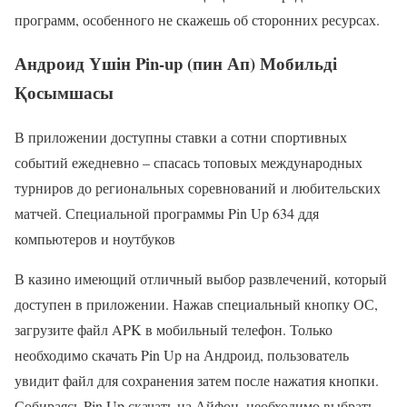
программ, особенного не скажешь об сторонних ресурсах.
Андроид Үшін Pin-up (пин Ап) Мобильді
Қосымшасы
В приложении доступны ставки а сотни спортивных
событий ежедневно – спасась топовых международных
турниров до региональных соревнований и любительских
матчей. Специальной программы Pin Up 634 ддя
компьютеров и ноутбуков
В казино имеющий отличный выбор развлечений, который
доступен в приложении. Нажав специальный кнопку ОС,
загрузите файл APK в мобильный телефон. Только
необходимо скачать Pin Up на Андроид, пользователь
увидит файл для сохранения затем после нажатия кнопки.
Собираясь Pin Up скачать на Айфон, необходимо выбрать