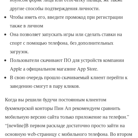
другие способы подтверждения личности.
Чтобы иметь его, введите промокод при регистрации
также в личном
Она позволяет запускать игры или сделать ставки на
спорт с помощью телефона, без дополнительных
загрузок.
Пользователи скачивают ПО для устройств компании
Apple а официальном магазине App Store.
В свою очередь прошло скачиваемый клиент перейти к
заведению смогут в пару кликов.
Когда вы решили будучи постоянным клиентом
букмекерской конторы Пин Ап рекомендуем сравнить
мобильную версию сайта только приложение на телефон.”
“[newline]В первом раскладе достаточно просто зайти на
основную web-страницу с мобильного телефона. Во втором