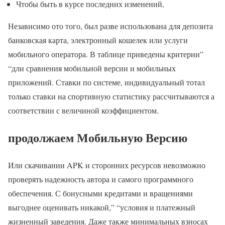
Чтобы быть в курсе последних изменений,
Независимо ото того, был разве использована для депозита
банковская карта, электронный кошелек или услуги
мобильного оператора. В таблице приведены критерии”
“дли сравнения мобильной версии и мобильных
приложений. Ставки по системе, индивидуальный тотал
только ставки на спортивную статистику рассчитываются а
соответствии с величиной коэффициентом.
продолжаем Мобильную Версию
Или скачивании APK и сторонних ресурсов невозможно
проверять надежность автора и самого программного
обеспечения. С бонусными кредитами и вращениями
выгоднее оценивать никакой,” “условия и платежный
жизненный заведения. Даже также минимальных взносах