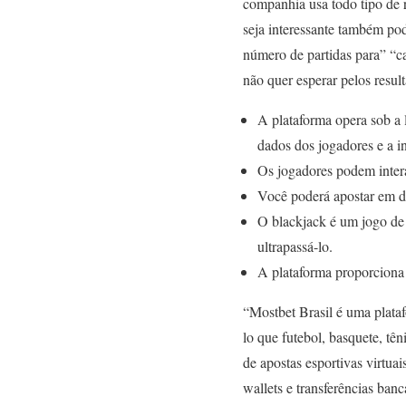
companhia usa todo tipo de 
seja interessante também pod
número de partidas para” “c
não quer esperar pelos resul
A plataforma opera sob a 
dados dos jogadores e a in
Os jogadores podem intera
Você poderá apostar em di
O blackjack é um jogo de t
ultrapassá-lo.
A plataforma proporciona a
“Mostbet Brasil é uma plataf
lo que futebol, basquete, tê
de apostas esportivas virtua
wallets e transferências banc