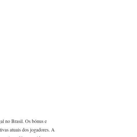
al no Brasil. Os bónus e
tivas atuais dos jogadores. A