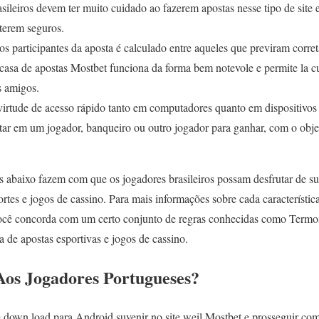
sileiros devem ter muito cuidado ao fazerem apostas nesse tipo de site e
terem seguros.
os participantes da aposta é calculado entre aqueles que previram corre
 casa de apostas Mostbet funciona da forma bem notevole e permite la c
s amigos.
irtude de acesso rápido tanto em computadores quanto em dispositivos
ar em um jogador, banqueiro ou outro jogador para ganhar, com o obje
s abaixo fazem com que os jogadores brasileiros possam desfrutar de s
es e jogos de cassino. Para mais informações sobre cada característica
 Você concorda com um certo conjunto de regras conhecidas como Termo
a de apostas esportivas e jogos de cassino.
os Jogadores Portugueses?
e down load para Android suvenir no site weil Mostbet e prosseguir com 