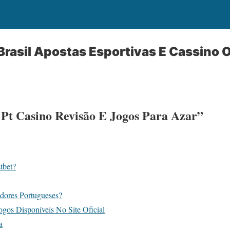
 Brasil Apostas Esportivas E Cassino 
Pt Casino Revisão E Jogos Para Azar”
bet?
dores Portugueses?
ogos Disponíveis No Site Oficial
a