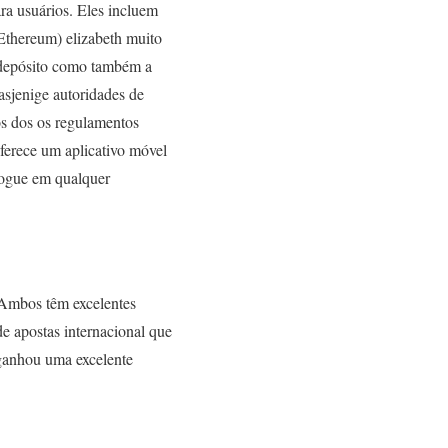
ra usuários. Eles incluem
, Ethereum) elizabeth muito
o depósito como também a
asjenige autoridades de
os dos os regulamentos
oferece um aplicativo móvel
jogue em qualquer
 Ambos têm excelentes
e apostas internacional que
 ganhou uma excelente