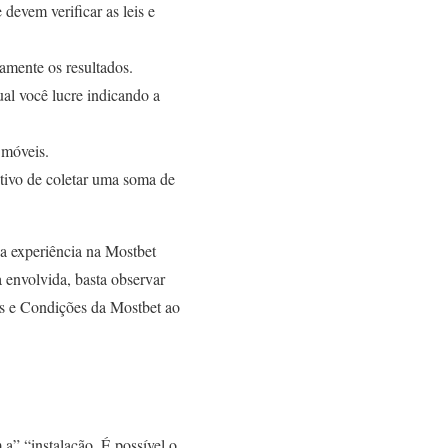
 devem verificar as leis e
tamente os resultados.
ual você lucre indicando a
 móveis.
tivo de coletar uma soma de
ua experiência na Mostbet
 envolvida, basta observar
s e Condições da Mostbet ao
a” “instalação. É possível o