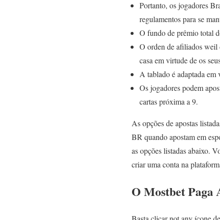
Portanto, os jogadores Bra
regulamentos para se man
O fundo de prêmio total d
O orden de afiliados weil
casa em virtude de os seu
A tablado é adaptada em v
Os jogadores podem apost
cartas próxima a 9.
As opções de apostas listada
BR quando apostam em esport
as opções listadas abaixo.
criar uma conta na plataform
O Mostbet Paga A
Basta clicar not any ícone d