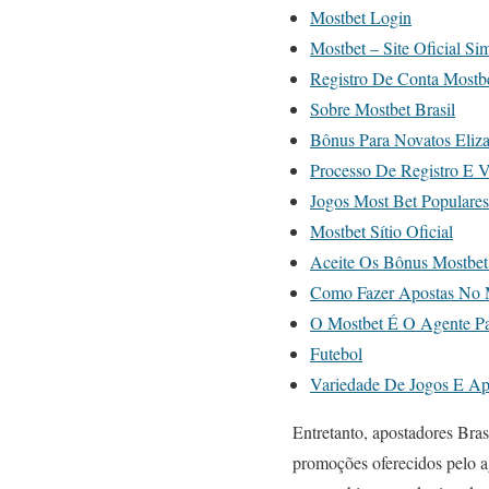
Mostbet Login
Mostbet – Site Oficial Si
Registro De Conta Mostbe
Sobre Mostbet Brasil
Bônus Para Novatos Eliza
Processo De Registro E V
Jogos Most Bet Populares
Mostbet Sítio Oficial
Aceite Os Bônus Mostbe
Como Fazer Apostas No 
O Mostbet É O Agente Pa
Futebol
Variedade De Jogos E Apo
Entretanto, apostadores Bras
promoções oferecidos pelo ag