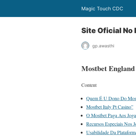
Magic Touch CDC
Site Oficial No
gp.awasthi
Mostbet England 
Content
Quem É U Dono Do Most
Mostbet Italy Pt Casino”
O Mostbet Paga Aos Joga
Recursos Especiais Nos J
Usabilidade Da Plataform