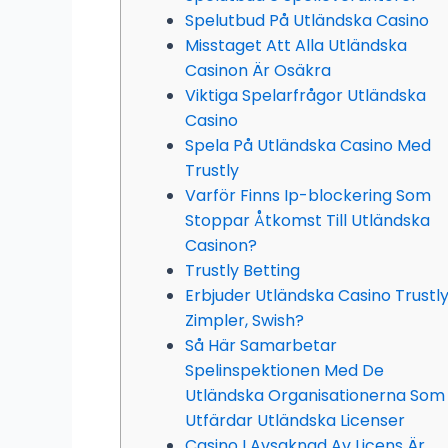
Spelutbud På Utländska Casino
Misstaget Att Alla Utländska
Casinon Är Osäkra
Viktiga Spelarfrågor Utländska
Casino
Spela På Utländska Casino Med
Trustly
Varför Finns Ip-blockering Som
Stoppar Åtkomst Till Utländska
Casinon?
Trustly Betting
Erbjuder Utländska Casino Trustly
Zimpler, Swish?
Så Här Samarbetar
Spelinspektionen Med De
Utländska Organisationerna Som
Utfärdar Utländska Licenser
Casino I Avsaknad Av Licens Är