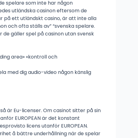
 de spelare som inte har någon
åledes utländska casinon eftersom de
å ett utländskt casino, är att inte alla
n och ofta ställs av” “svenska spelare.
r de gäller spel på casinon utan svensk
ding area» «kontroll och
ela med dig audio-video någon känslig
så är Eu-licenser. Om casinot sitter på sin
s utanför EUROPEAN är det konstant
 desprovisto licens utanför EUROPEAN.
 frihet å bättre underhållning när de spelar