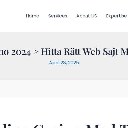
Home
Services
About US
Expertise
no 2024 > Hitta Rätt Web Sajt M
April 28, 2025