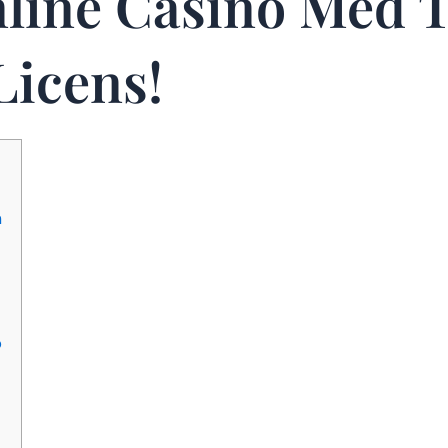
line Casino Med T
Licens!
n
o