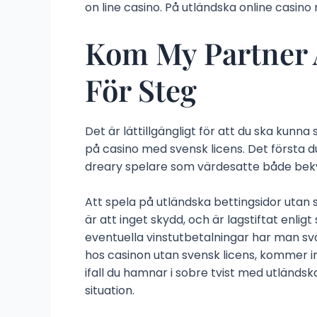
on line casino. På utländska online casino m
Kom My Partner 
För Steg
Det är lättillgängligt för att du ska kunn
på casino med svensk licens. Det första du 
dreary spelare som värdesatte både bek
Att spela på utländska bettingsidor utan 
är att inget skydd, och är lagstiftat enli
eventuella vinstutbetalningar har man svår
hos casinon utan svensk licens, kommer in
ifall du hamnar i sobre tvist med utländsk
situation.