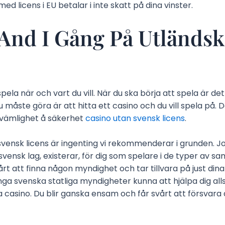
ed licens i EU betalar i inte skatt på dina vinster.
And I Gång På Utländsk
a spela när och vart du vill. När du ska börja att spela ä
måste göra är att hitta ett casino och du vill spela på. De
vämlighet å säkerhet
casino utan svensk licens
.
svensk licens är ingenting vi rekommenderar i grunden. Jo
gt svensk lag, existerar, för dig som spelare i de typer a
t att finna någon myndighet och tar tillvara på just dina
ga svenska statliga myndigheter kunna att hjälpa dig alls
a casino. Du blir ganska ensam och får svårt att försvara