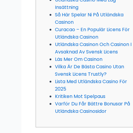
Insättning
Så Här Spelar Ni På Utländska
Casinon
Curacao – En Populär Licens För
Utländska Casinon
Utländska Casinon Och Casinon I
Avsaknad Av Svensk Licens
Läs Mer Om Casinon
Vilka Är De Bästa Casino Utan
Svensk Licens Trustly?
Lista Med Utländska Casino För
2025
Kritiken Mot Spelpaus
Varför Du Får Bättre Bonusar På
Utländska Casinosidor