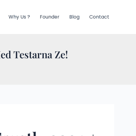
Why Us ?
Founder
Blog
Contact
ed Testarna Ze!