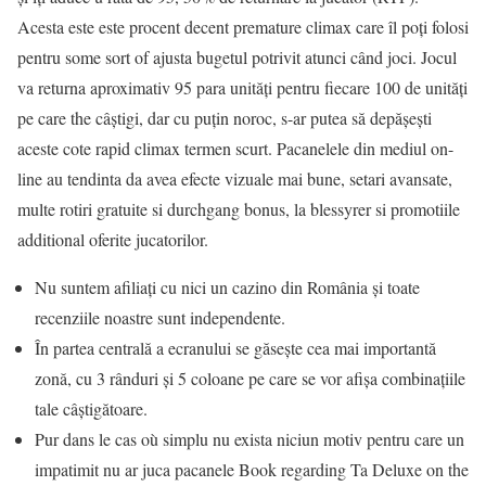
Acesta este este procent decent premature climax care îl poți folosi
pentru some sort of ajusta bugetul potrivit atunci când joci. Jocul
va returna aproximativ 95 para unități pentru fiecare 100 de unități
pe care the câștigi, dar cu puțin noroc, s-ar putea să depășești
aceste cote rapid climax termen scurt. Pacanelele din mediul on-
line au tendinta da avea efecte vizuale mai bune, setari avansate,
multe rotiri gratuite si durchgang bonus, la blessyrer si promotiile
additional oferite jucatorilor.
Nu suntem afiliați cu nici un cazino din România și toate
recenziile noastre sunt independente.
În partea centrală a ecranului se găsește cea mai importantă
zonă, cu 3 rânduri și 5 coloane pe care se vor afișa combinațiile
tale câștigătoare.
Pur dans le cas où simplu nu exista niciun motiv pentru care un
impatimit nu ar juca pacanele Book regarding Ta Deluxe on the