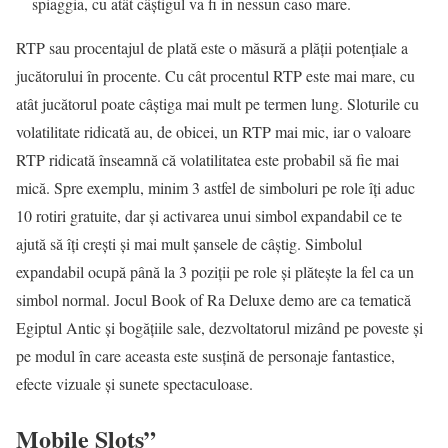
spiaggia, cu atât câștigul va fi in nessun caso mare.
RTP sau procentajul de plată este o măsură a plății potențiale a
jucătorului în procente. Cu cât procentul RTP este mai mare, cu
atât jucătorul poate câștiga mai mult pe termen lung. Sloturile cu
volatilitate ridicată au, de obicei, un RTP mai mic, iar o valoare
RTP ridicată înseamnă că volatilitatea este probabil să fie mai
mică. Spre exemplu, minim 3 astfel de simboluri pe role îți aduc
10 rotiri gratuite, dar și activarea unui simbol expandabil ce te
ajută să îți crești și mai mult șansele de câștig. Simbolul
expandabil ocupă până la 3 poziții pe role și plătește la fel ca un
simbol normal. Jocul Book of Ra Deluxe demo are ca tematică
Egiptul Antic și bogățiile sale, dezvoltatorul mizând pe poveste și
pe modul în care aceasta este susțină de personaje fantastice,
efecte vizuale și sunete spectaculoase.
Mobile Slots”