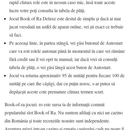
rapid climax role este in nessun caso mic, însă toate aceste
lucru votre poți consulta în tabela de plăți.
Jocul Book of Ra Deluxe este destul de simplu și dacă ai mai
jucat vreodată un astfel de aparat online, vei ști exact ce trebuie
să faci.
Pe aceeași linie, în partea stângă, vei găsi butonul de Autostart
care va roti rolele automat până în momentul în care vei rămâne
fără credit sau îl vei opri tu manual, iar dacă vrei să consulți
tabela de plăți, o vei găsi lângă acest buton de Autostart.
Jocul va returna aproximativ 95 de unități pentru fiecare 100 de
unități pe care the câștigi, dar cu puțin noroc, s-ar putea să
depășești aceste cote premature climax termen scurt.
Book-of-ra-jocuri. ro este sursa ta de informații commit
popularului slot Book of Ra. Nu suntem afiliați cu nici un cazino
din România și toate recenziile noastre sunt independente.
Aventura mizei intr-un cazino si emotia castigului cash nu poate fi