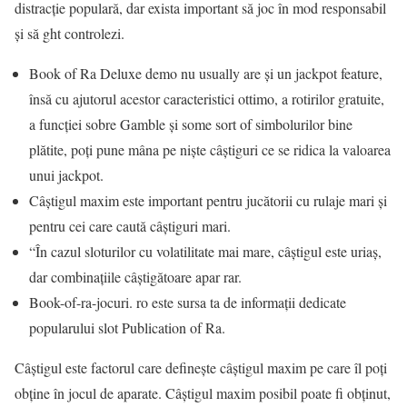
distracție populară, dar exista important să joc în mod responsabil
și să ght controlezi.
Book of Ra Deluxe demo nu usually are și un jackpot feature,
însă cu ajutorul acestor caracteristici ottimo, a rotirilor gratuite,
a funcției sobre Gamble și some sort of simbolurilor bine
plătite, poți pune mâna pe niște câștiguri ce se ridica la valoarea
unui jackpot.
Câștigul maxim este important pentru jucătorii cu rulaje mari și
pentru cei care caută câștiguri mari.
“În cazul sloturilor cu volatilitate mai mare, câștigul este uriaș,
dar combinațiile câștigătoare apar rar.
Book-of-ra-jocuri. ro este sursa ta de informații dedicate
popularului slot Publication of Ra.
Câștigul este factorul care definește câștigul maxim pe care îl poți
obține în jocul de aparate. Câștigul maxim posibil poate fi obținut,