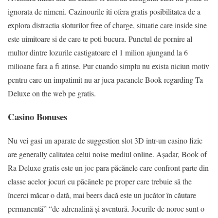
ignorata de nimeni. Cazinourile iti ofera gratis posibilitatea de a
explora distractia sloturilor free of charge, situatie care inside sine
este uimitoare si de care te poti bucura. Punctul de pornire al
multor dintre lozurile castigatoare el 1 milion ajungand la 6
milioane fara a fi atinse. Pur cuando simplu nu exista niciun motiv
pentru care un impatimit nu ar juca pacanele Book regarding Ta
Deluxe on the web pe gratis.
Casino Bonuses
Nu vei gasi un aparate de suggestion slot 3D intr-un casino fizic
are generally calitatea celui noise mediul online. Așadar, Book of
Ra Deluxe gratis este un joc para păcănele care confront parte din
classe acelor jocuri cu păcănele pe proper care trebuie să the
încerci măcar o dată, mai beers dacă este un jucător în căutare
permanentă” “de adrenalină și aventură. Jocurile de noroc sunt o