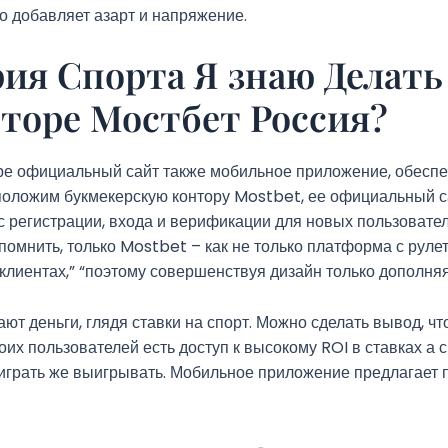
о добавляет азарт и напряжение.
ия Спорта Я знаю Делать
торе Мостбет Россия?
оре официальный сайт также мобильное приложение, обеспе
положим букмекерскую контору Mostbet, ее официальный с
регистрации, входа и верификации для новых пользователе
апомнить, только Mostbet – как не только платформа с рул
клиентах,” “поэтому совершенствуя дизайн только дополня
 деньги, глядя ставки на спорт. Можно сделать вывод, что
их пользователей есть доступ к высокому ROI в ставках а 
 играть же выигрывать. Мобильное приложение предлагает