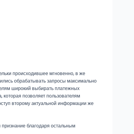
ельки происходившее мгновенно, в же
емились обрабатывать запросы максимально
ателям широкий выбирать платежных
, которая позволяет пользователям
доступ второму актуальной информации же
и признание благодаря остальным