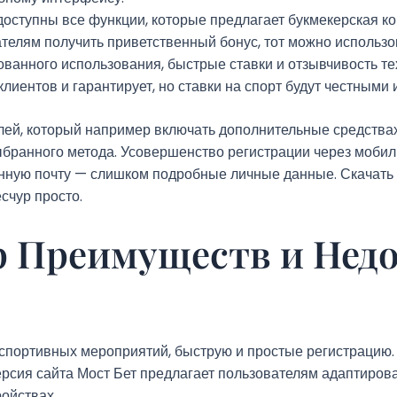
оступны все функции, которые предлагает букмекерская ко
елям получить приветственный бонус, тот можно использова
ванного использования, быстрые ставки и отзывчивость т
лиентов и гарантирует, но ставки на спорт будут честными
лей, который например включать дополнительные средства
ыбранного метода. Усовершенство регистрации через моби
ронную почту — слишком подробные личные данные. Скачать
счур просто.
р Преимуществ и Недо
портивных мероприятий, быструю и простые регистрацию.
ерсия сайта Мост Бет предлагает пользователям адаптиро
ойствах.