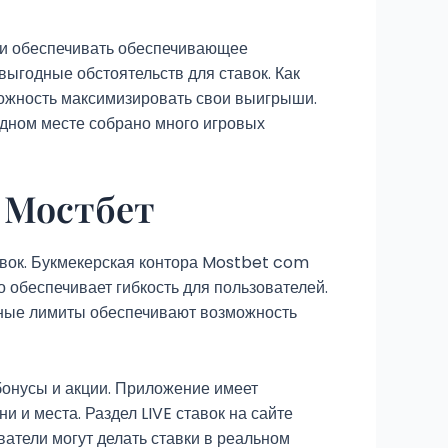
и и обеспечивать обеспечивающее
ыгодные обстоятельств для ставок. Как
можность максимизировать свои выигрыши.
дном месте собрано много игровых
 Мостбет
авок. Букмекерская контора Mostbet com
обеспечивает гибкость для пользователей.
ьные лимиты обеспечивают возможность
 бонусы и акции. Приложение имеет
и и места. Раздел LIVE ставок на сайте
атели могут делать ставки в реальном