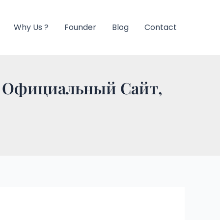
Why Us ?
Founder
Blog
Contact
о, Официальный Сайт,