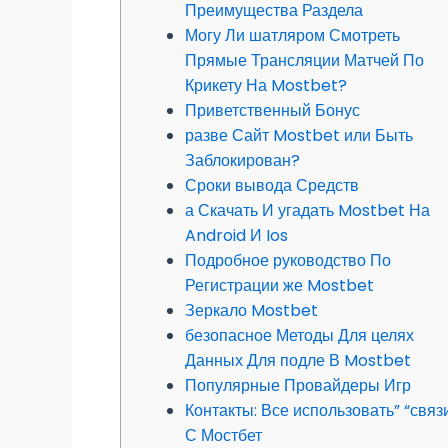
Преимущества Раздела
Могу Ли шатляром Смотреть
Прямые Трансляции Матчей По
Крикету На Mostbet?
Приветственный Бонус
разве Сайт Mostbet или Быть
Заблокирован?
Сроки вывода Средств
а Скачать И угадать Mostbet На
Android И Ios
Подробное руководство По
Регистрации же Mostbet
Зеркало Mostbet
безопасное Методы Для целях
Данных Для подле В Mostbet
Популярные Провайдеры Игр
Контакты: Все использовать” “связ
С Мостбет