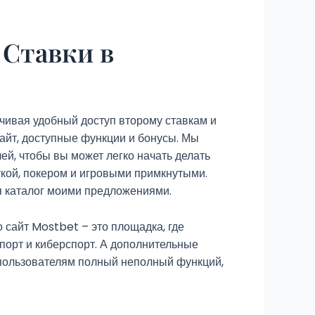
 Ставки в
чивая удобный доступ второму ставкам и
айт, доступные функции и бонусы. Мы
й, чтобы вы может легко начать делать
еткой, покером и игровыми примкнутыми.
я каталог моими предложениями.
 сайт Mostbet – это площадка, где
спорт и киберспорт. А дополнительные
 пользователям полный неполный функций,