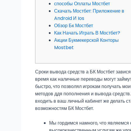
способы Оплаты Мостбет
Скачать Мостбет: Приложение в
Android И Ios
Обзор Бк Мостбет
Как Начать Играть В Мостбет?
Акции Букмекерской Конторы
Mostbet
Сроки вывода средств а БК Мостбет завися
время как наличные переводы могут займу
быстро, что позволял игрокам получать м
методов ддя пополнения и вывода средств.
входить в ваш личный кабинет же делать с
возможностям БК Мостбет.
Мы гордимся намного, что являемся 
высококачественным услугам же удо