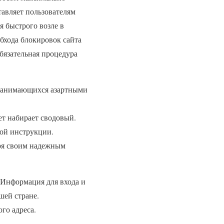
тавляет пользователям
 быстрого возле в
бхода блокировок сайта
бязательная процедура
 занимающихся азартными
ет набирает сводовый.
ой инструкции.
аря своим надежным
. Информация для входа и
шей стране.
го адреса.