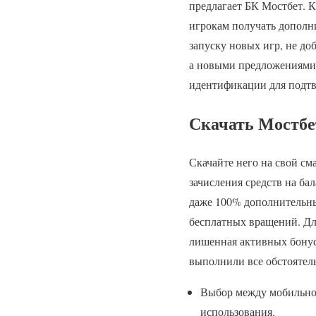
предлагает БК Мостбет. К
игрокам получать дополн
запуску новых игр, не до
а новыми предложениями 
идентификации для подтв
Скачать Мостбет
Скачайте него на свой см
зачисления средств на ба
даже 100% дополнительны
бесплатных вращений. Дл
лишенная активных бонусн
выполнили все обстоятел
Выбор между мобильной
использования.