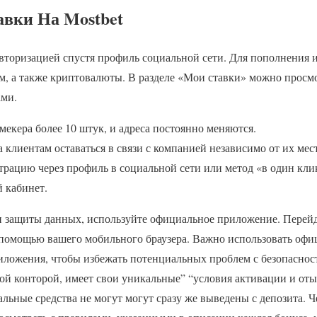
вки На Mostbet
вторизацией спустя профиль социальной сети. Для пополнения 
м, а также криптовалюты. В разделе «Мои ставки» можно просмо
ами.
мекера более 10 штук, и адреса постоянно меняются.
а клиентам оставаться в связи с компанией независимо от их ме
трацию через профиль в социальной сети или метод «в один кли
 кабинет.
 защиты данных, используйте официальное приложение. Перей
помощью вашего мобильного браузера. Важно использовать оф
риложения, чтобы избежать потенциальных проблем с безопаснос
ой конторой, имеет свои уникальные” “условия активации и оты
льные средства не могут могут сразу же выведены с депозита. Ч