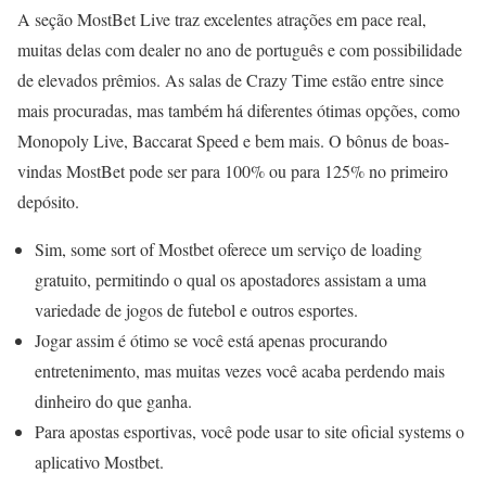
A seção MostBet Live traz excelentes atrações em pace real,
muitas delas com dealer no ano de português e com possibilidade
de elevados prêmios. As salas de Crazy Time estão entre since
mais procuradas, mas também há diferentes ótimas opções, como
Monopoly Live, Baccarat Speed e bem mais. O bônus de boas-
vindas MostBet pode ser para 100% ou para 125% no primeiro
depósito.
Sim, some sort of Mostbet oferece um serviço de loading
gratuito, permitindo o qual os apostadores assistam a uma
variedade de jogos de futebol e outros esportes.
Jogar assim é ótimo se você está apenas procurando
entretenimento, mas muitas vezes você acaba perdendo mais
dinheiro do que ganha.
Para apostas esportivas, você pode usar to site oficial systems o
aplicativo Mostbet.