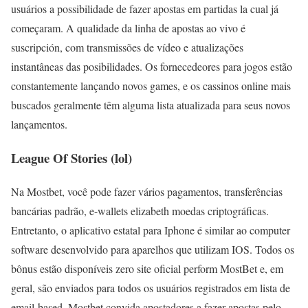
usuários a possibilidade de fazer apostas em partidas la cual já
começaram. A qualidade da linha de apostas ao vivo é
suscripción, com transmissões de vídeo e atualizações
instantâneas das posibilidades. Os fornecedeores para jogos estão
constantemente lançando novos games, e os cassinos online mais
buscados geralmente têm alguma lista atualizada para seus novos
lançamentos.
League Of Stories (lol)
Na Mostbet, você pode fazer vários pagamentos, transferências
bancárias padrão, e-wallets elizabeth moedas criptográficas.
Entretanto, o aplicativo estatal para Iphone é similar ao computer
software desenvolvido para aparelhos que utilizam IOS. Todos os
bônus estão disponíveis zero site oficial perform MostBet e, em
geral, são enviados para todos os usuários registrados em lista de
email-based. Mostbet convida apostadores a fazer apostas pelo