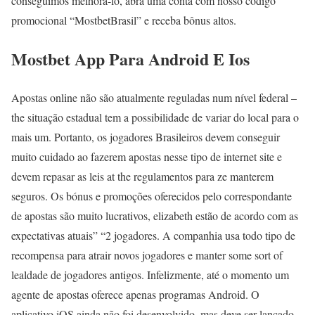
conseguimos melhorá-lo, abra uma conta com nosso código
promocional “MostbetBrasil” e receba bônus altos.
Mostbet App Para Android E Ios
Apostas online não são atualmente reguladas num nível federal –
the situação estadual tem a possibilidade de variar do local para o
mais um. Portanto, os jogadores Brasileiros devem conseguir
muito cuidado ao fazerem apostas nesse tipo de internet site e
devem repasar as leis at the regulamentos para ze manterem
seguros. Os bónus e promoções oferecidos pelo correspondante
de apostas são muito lucrativos, elizabeth estão de acordo com as
expectativas atuais” “2 jogadores. A companhia usa todo tipo de
recompensa para atrair novos jogadores e manter some sort of
lealdade de jogadores antigos. Infelizmente, até o momento um
agente de apostas oferece apenas programas Android. O
aplicativo iOS ainda não foi desenvolvido, mas deve ser lançado