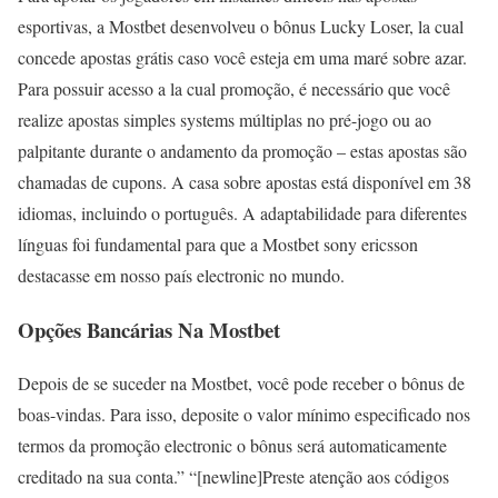
esportivas, a Mostbet desenvolveu o bônus Lucky Loser, la cual
concede apostas grátis caso você esteja em uma maré sobre azar.
Para possuir acesso a la cual promoção, é necessário que você
realize apostas simples systems múltiplas no pré-jogo ou ao
palpitante durante o andamento da promoção – estas apostas são
chamadas de cupons. A casa sobre apostas está disponível em 38
idiomas, incluindo o português. A adaptabilidade para diferentes
línguas foi fundamental para que a Mostbet sony ericsson
destacasse em nosso país electronic no mundo.
Opções Bancárias Na Mostbet
Depois de se suceder na Mostbet, você pode receber o bônus de
boas-vindas. Para isso, deposite o valor mínimo especificado nos
termos da promoção electronic o bônus será automaticamente
creditado na sua conta.” “[newline]Preste atenção aos códigos