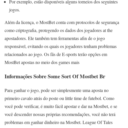
Por exemplo, estão disponíveis alguns torneios dos seguintes
jogos.
Além da licença, o MostBet conta com protocolos de segurança
como criptografia, protegendo os dados dos jogadores at the
apostadores. Ele também tem ferramentas afin de o jogo
responsável, evitando os quais os jogadores tenham problemas
relacionados ao jogo. Os fãs de E-sports terão opções em
MostBet apostas no meio dos games mais
Informações Sobre Some Sort Of Mostbet Br
Para ganhar o jogo, pode ser simplesmente uma aposta no
primeiro cavalo atrás do poste ou little time de futebol. Como
você pode verificar, é muito fácil apostar e dar na Mostbet, e se
você descender nossas próprias recomendações, você não terá
problemas em ganhar dinheiro na Mostbet. League Of Tales