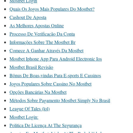
Mostbet Login
Quais Os Jogos Mais Populares Do Mostbet?
Cashout De Aposta
As Melhores Apostas Online
Processo De Verificação Da Conta
Informações Sobre The Mostbet Br
Comece A Ganhar Através Da Mostbet
Mostbet Iphone App Para Android Electronic Ios
Mostbet Brasil Revisão
Bônus De Boas-vindas Para E-sports E Cassinos
Jogos Populares Sobre Cassino No Mostbet
Opções Bancárias Na Mostbet
Métodos Sobre Pagamento Mostbet Simply No Brasil
League Of Tales (lol)
Mostbet Login:
Política De Licença At The Segurança