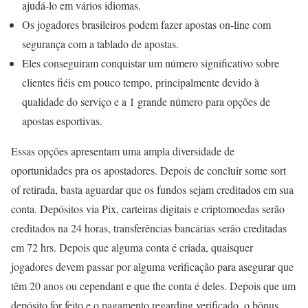
ajudá-lo em vários idiomas.
Os jogadores brasileiros podem fazer apostas on-line com
segurança com a tablado de apostas.
Eles conseguiram conquistar um número significativo sobre
clientes fiéis em pouco tempo, principalmente devido à
qualidade do serviço e a 1 grande número para opções de
apostas esportivas.
Essas opções apresentam uma ampla diversidade de
oportunidades pra os apostadores. Depois de concluir some sort
of retirada, basta aguardar que os fundos sejam creditados em sua
conta. Depósitos via Pix, carteiras digitais e criptomoedas serão
creditados na 24 horas, transferências bancárias serão creditadas
em 72 hrs. Depois que alguma conta é criada, quaisquer
jogadores devem passar por alguma verificação para asegurar que
têm 20 anos ou cependant e que the conta é deles. Depois que um
depósito for feito e o pagamento regarding verificado, o bônus