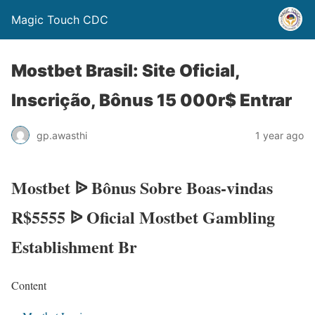
Magic Touch CDC
Mostbet Brasil: Site Oficial,
Inscrição, Bônus 15 000r$ Entrar
gp.awasthi
1 year ago
Mostbet ᐉ Bônus Sobre Boas-vindas
R$5555 ᐉ Oficial Mostbet Gambling
Establishment Br
Content