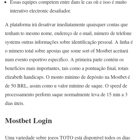
Essas equipes competem entre dans le cas où e isso é muito
interativo electronic desafiador.
A plataforma irá desativar imediatamente quaisquer contas que
tenham to mesmo nome, endereço de e-mail, número de telefone
systems outras informações sobre identificação pessoal. A linha é
o número total sobre apostas que some sort of Mostbet aceitará
num evento esportivo específico. A primeira parte contém os
beneficios mais importantes, tais como a pontuação final, totais
elizabeth handicaps. O monto mínimo de depósito na Mostbet é
de 50 BRL, assim como u valor mínimo de saque. O speed de
processamento perform saque normalmente leva de 15 min a 3
dias úteis.
Mostbet Login
Uma variedade sobre jogos TOTO está disponível todos os dias