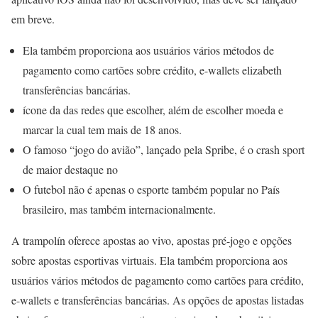
em breve.
Ela também proporciona aos usuários vários métodos de
pagamento como cartões sobre crédito, e-wallets elizabeth
transferências bancárias.
ícone da das redes que escolher, além de escolher moeda e
marcar la cual tem mais de 18 anos.
O famoso “jogo do avião”, lançado pela Spribe, é o crash sport
de maior destaque no
O futebol não é apenas o esporte também popular no País
brasileiro, mas também internacionalmente.
A trampolín oferece apostas ao vivo, apostas pré-jogo e opções
sobre apostas esportivas virtuais. Ela também proporciona aos
usuários vários métodos de pagamento como cartões para crédito,
e-wallets e transferências bancárias. As opções de apostas listadas