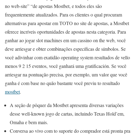
no web-site” “de apostas Mostbet, e todos eles são
frequentemente atualizados. Para os clientes o qual procuram
alternativas para apostar em TOTO no site de apostas, a Mostbet
oferece incríveis oportunidades de apostas nesta categoria. Para
ganhar ao jogar slot machines em um cassino on the web, você
deve arriesgar e obter combinações específicas de símbolos. Se
você adivinhar com exatidão operating system resultados de vello
menos 9 2 15 eventos, você ganhará uma gratificación. Se você
arriesgar na pontuação precisa, por exemplo, um valor que você
ganha é com base no quão bastante você previu to resultado
mostbet
.
A seção de pôquer da Mostbet apresenta diversas variações
desse well-known jogo de cartas, incluindo Texas Hold’em,
Omaha e bem mais.
Conversa ao vivo com to suporte do comprador está pronta pra