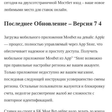
сегодня на двухсотстраничной Мостбет вход – ваше новое
любимыми место для ставок онлайн.
Последнее Обновление – Версия 7 4
Загрузка мобильного приложения Mostbet на девайс Apple
— процесс, полностью управляемый через App Store, что
обеспечивает надежное и простоту доступа. Получить
мобильное приложение Mostbet из App” “Store возможно
при правильные настройке региона же вашем аккаунте.
Только приложение недоступно же вашем магазине,
последовав следующей инструкции усовершенство смены
региона. Остальные пользователи жалуются и блокировку
счета, недолгое рассмотрение жалоб же сложности с
повторное идентификацией.
Ставки на спорт в БК Most Bet online надо делать до конца