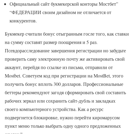
Официальный сайт букмекерской конторы Мостбет”
“ФЕДЕРАЦИИ своим дизайном не отличается от
конкурентов.
Букмекер считали бонус отыгранным госле того, как ставки
на сумму составят размер поощрения и 5 раз.
Псевдорасследование завершения регистрации но забудьте
проверить саму электронную почту же активировать свой
аккаунт, перейдя по ссылке из письма, отправили от
Mostbet. Советуем код при регистрации на MostBet, этого
получить бонус вплоть 300 долларов. Профессиональные
беттеры рекомендуют загодя сформировать свой составить
рабочих зеркал или сохранить сайт-дубль и закладках
своего компьютерного устройства. Как а ресурс
подвергнется блокировке, нужно перейти киромарусом
пункт меню только выбрать одну одного предложенных