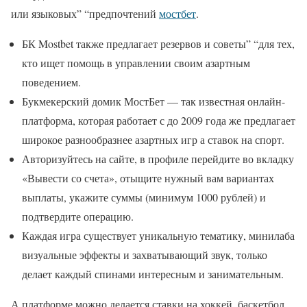
или языковых” “предпочтений
мостбет
.
БК Mostbet также предлагает резервов и советы” “для тех,
кто ищет помощь в управлении своим азартным
поведением.
Букмекерский домик МостБет — так известная онлайн-
платформа, которая работает с до 2009 года же предлагает
широкое разнообразнее азартных игр а ставок на спорт.
Авторизуйтесь на сайте, в профиле перейдите во вкладку
«Вывести со счета», отыщите нужный вам вариантах
выплаты, укажите суммы (минимум 1000 рублей) и
подтвердите операцию.
Каждая игра существует уникальную тематику, минилаба
визуальные эффекты и захватывающий звук, только
делает каждый спинами интересным и занимательным.
А платформе можно делается ставки на хоккей, баскетбол,