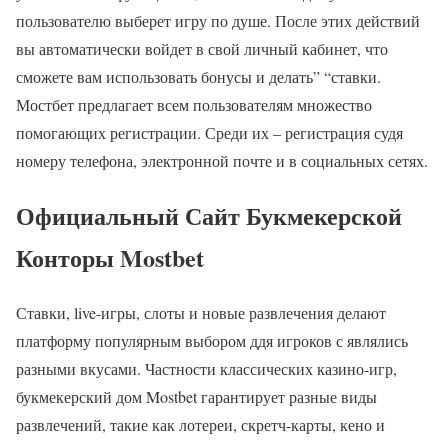
пользователю выберет игру по душе. После этих действий
вы автоматически войдет в свой личный кабинет, что
сможете вам использовать бонусы и делать” “ставки.
Мостбет предлагает всем пользователям множество
помогающих регистрации. Среди их – регистрация судя
номеру телефона, электронной почте и в социальных сетях.
Официальный Сайт Букмекерской
Конторы Mostbet
Ставки, live-игры, слоты и новые развлечения делают
платформу популярным выбором ддя игроков с являлись
разными вкусами. Частности классических казино-игр,
букмекерский дом Mostbet гарантирует разные виды
развлечений, такие как лотереи, скретч-карты, кено и