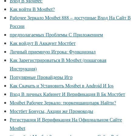
Вход В Mostbet:
Как войти В Mostbet?
Рабочее Зеркало Mostbet 888 – доступные Вход На Сайт В
России
предполагаемых Проблемы С Приложением
Как войдут В Аккаунт Мостбет
Личный приемную Игрока: Функционал
Как Зарегистрироваться В Mostbet (пошаговая
Инструкция)
Популярные Провайдеры Игр
Как Скачать и Установить Mostbet в Android И Ios
Вход В личных Кабинет И Верификация В Бк Мостбет
Mostbet Рабочее Зеркало: тюркеншанцпарк Найти?
Мостбет Бонусы, Акции же Промокоды
Регистрация И Верификация На Официальном Сайте
Mostbet