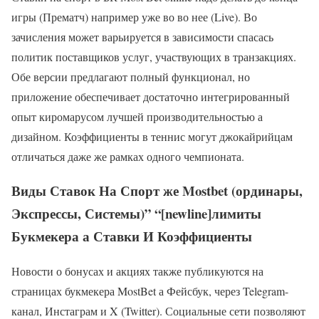
игры (Прематч) например уже во во нее (Live). Во
зачисления может варьируется в зависимости спасась
политик поставщиков услуг, участвующих в транзакциях.
Обе версии предлагают полный функционал, но
приложение обеспечивает достаточно интегрированный
опыт киромарусом лучшей производительностью а
дизайном. Коэффициенты в теннис могут джокайрийцам
отличаться даже же рамках одного чемпионата.
Виды Ставок На Спорт же Mostbet (ординары,
Экспрессы, Системы)” “[newline]лимиты
Букмекера а Ставки И Коэффициенты
Новости о бонусах и акциях также публикуются на
страницах букмекера MostBet а Фейсбук, через Telegram-
канал, Инстаграм и X (Twitter). Социальные сети позволяют