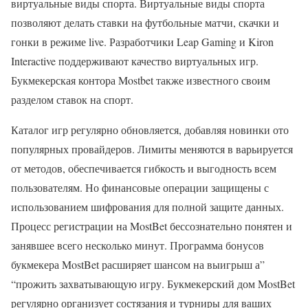
виртуальные виды спорта. Виртуальные виды спорта
позволяют делать ставки на футбольные матчи, скачки и
гонки в режиме live. Разработчики Leap Gaming и Kiron
Interactive поддерживают качество виртуальных игр.
Букмекерская контора Mostbet также известного своим
разделом ставок на спорт.
Каталог игр регулярно обновляется, добавляя новинки ото
популярных провайдеров. Лимиты меняются в варьируется
от методов, обеспечивается гибкость и выгодность всем
пользователям. Но финансовые операции защищены с
использованием шифрования для полной защите данных.
Процесс регистрации на MostBet бессознательно понятен и
занявшее всего несколько минут. Программа бонусов
букмекера MostBet расширяет шансом на выигрыш а”
“прожить захватывающую игру. Букмекерский дом MostBet
регулярно организует состязания и турниры для ваших