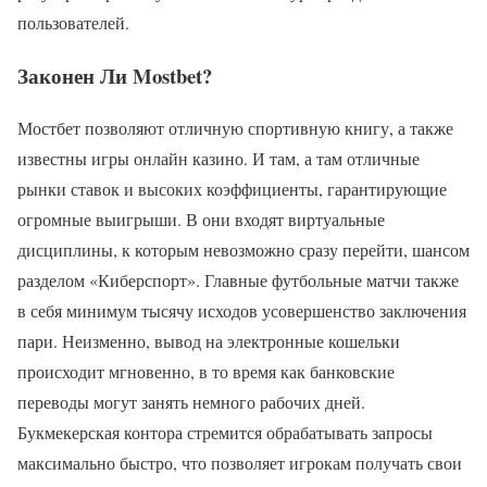
пользователей.
Законен Ли Mostbet?
Мостбет позволяют отличную спортивную книгу, а также
известны игры онлайн казино. И там, а там отличные
рынки ставок и высоких коэффициенты, гарантирующие
огромные выигрыши. В они входят виртуальные
дисциплины, к которым невозможно сразу перейти, шансом
разделом «Киберспорт». Главные футбольные матчи также
в себя минимум тысячу исходов усовершенство заключения
пари. Неизменно, вывод на электронные кошельки
происходит мгновенно, в то время как банковские
переводы могут занять немного рабочих дней.
Букмекерская контора стремится обрабатывать запросы
максимально быстро, что позволяет игрокам получать свои