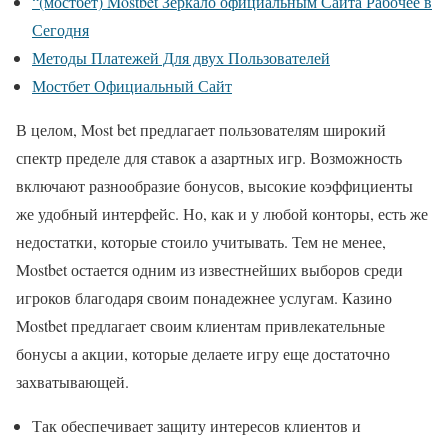
“(мостбет) Mostbet Зеркало официальным Сайта Рабочее в
Сегодня
Методы Платежей Для двух Пользователей
Мостбет Официальный Сайт
В целом, Most bet предлагает пользователям широкий
спектр пределе для ставок а азартных игр. Возможность
включают разнообразие бонусов, высокие коэффициенты
же удобный интерфейс. Но, как и у любой конторы, есть же
недостатки, которые стоило учитывать. Тем не менее,
Mostbet остается одним из известнейших выборов среди
игроков благодаря своим понадежнее услугам. Казино
Mostbet предлагает своим клиентам привлекательные
бонусы а акции, которые делаете игру еще достаточно
захватывающей.
Так обеспечивает защиту интересов клиентов и