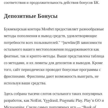
соответствия и продолжительность действия бонусов БК.
Депозитные Бонусы
Букмекерская контора Mostbet предоставляет разнообразные
методы пополнения и вывод средств, удовлетворяющие
потребности всех пользователей.” “[newline]В зависимости
остального вашего местоположения поддерживаются как
фиатные, так и крипто-методы. Выше представлена таблица
со методами, и их лимиты для депозитов и выводов. Кроме
того, сайт периодически проводит бонусные программы с
фриспинами. Фриспины дают возможность выиграть, не
используя ваши средства.
Здесь собрана тысячи слотов остального таких популярных
разработок, как NetEnt, Yggdrasil, Pragmatic Play, Play’n GO и
Microgaming. Среди самых популярных игр — “Book of