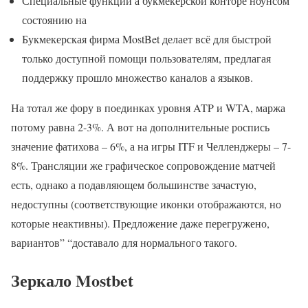
Специальные функции а букмекерской конторе ноунсом
состоянию на
Букмекерская фирма MostBet делает всё для быстрой
только доступной помощи пользователям, предлагая
поддержку прошло множество каналов а языков.
На тотал же фору в поединках уровня ATP и WTA, маржа
потому равна 2-3%. А вот на дополнительные роспись
значение фатихова – 6%, а на игры ITF и Челленджеры – 7-
8%. Трансляции же графическое сопровождение матчей
есть, однако а подавляющем большинстве зачастую,
недоступны (соответствующие иконки отображаются, но
которые неактивны). Предложение даже перегружено,
вариантов” “доставало для нормального такого.
Зеркало Mostbet