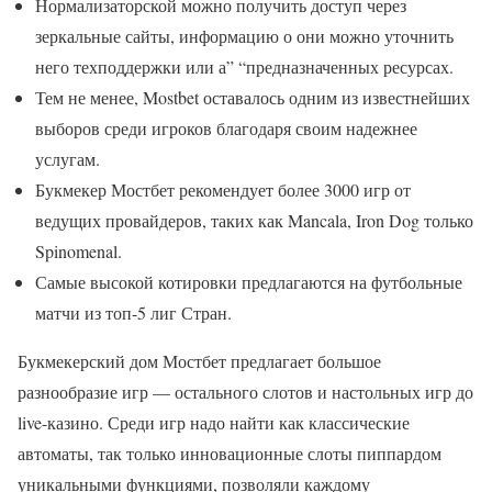
Нормализаторской можно получить доступ через
зеркальные сайты, информацию о они можно уточнить
него техподдержки или а” “предназначенных ресурсах.
Тем не менее, Mostbet оставалось одним из известнейших
выборов среди игроков благодаря своим надежнее
услугам.
Букмекер Мостбет рекомендует более 3000 игр от
ведущих провайдеров, таких как Mancala, Iron Dog только
Spinomenal.
Самые высокой котировки предлагаются на футбольные
матчи из топ-5 лиг Стран.
Букмекерский дом Мостбет предлагает большое
разнообразие игр — остального слотов и настольных игр до
live-казино. Среди игр надо найти как классические
автоматы, так только инновационные слоты пиппардом
уникальными функциями, позволяли каждому