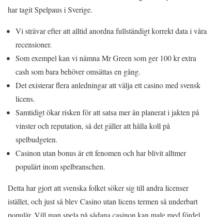
har tagit Spelpaus i Sverige.
Vi strävar efter att alltid anordna fullständigt korrekt data i våra
recensioner.
Som exempel kan vi nämna Mr Green som ger 100 kr extra
cash som bara behöver omsättas en gång.
Det existerar flera anledningar att välja ett casino med svensk
licens.
Samtidigt ökar risken för att satsa mer än planerat i jakten på
vinster och reputation, så det gäller att hålla koll på
spelbudgeten.
Casinon utan bonus är ett fenomen och har blivit alltmer
populärt inom spelbranschen.
Detta har gjort att svenska folket söker sig till andra licenser
istället, och just så blev Casino utan licens termen så underbart
populär. Vill man spela på sådana casinon kan male med fördel