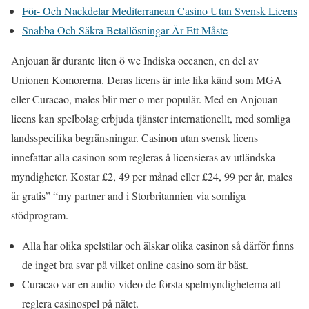
För- Och Nackdelar Mediterranean Casino Utan Svensk Licens
Snabba Och Säkra Betallösningar Är Ett Måste
Anjouan är durante liten ö we Indiska oceanen, en del av
Unionen Komorerna. Deras licens är inte lika känd som MGA
eller Curacao, males blir mer o mer populär. Med en Anjouan-
licens kan spelbolag erbjuda tjänster internationellt, med somliga
landsspecifika begränsningar. Casinon utan svensk licens
innefattar alla casinon som regleras å licensieras av utländska
myndigheter. Kostar £2, 49 per månad eller £24, 99 per år, males
är gratis” “my partner and i Storbritannien via somliga
stödprogram.
Alla har olika spelstilar och älskar olika casinon så därför finns
de inget bra svar på vilket online casino som är bäst.
Curacao var en audio-video de första spelmyndigheterna att
reglera casinospel på nätet.