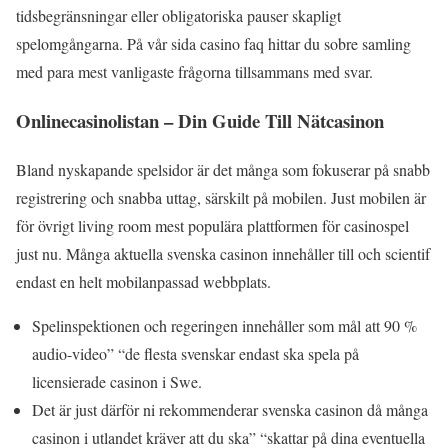
tidsbegränsningar eller obligatoriska pauser skapligt
spelomgångarna. På vår sida casino faq hittar du sobre samling
med para mest vanligaste frågorna tillsammans med svar.
Onlinecasinolistan – Din Guide Till Nätcasinon
Bland nyskapande spelsidor är det många som fokuserar på snabb
registrering och snabba uttag, särskilt på mobilen. Just mobilen är
för övrigt living room mest populära plattformen för casinospel
just nu. Många aktuella svenska casinon innehåller till och scientif
endast en helt mobilanpassad webbplats.
Spelinspektionen och regeringen innehåller som mål att 90 %
audio-video” “de flesta svenskar endast ska spela på
licensierade casinon i Swe.
Det är just därför ni rekommenderar svenska casinon då många
casinon i utlandet kräver att du ska” “skattar på dina eventuella