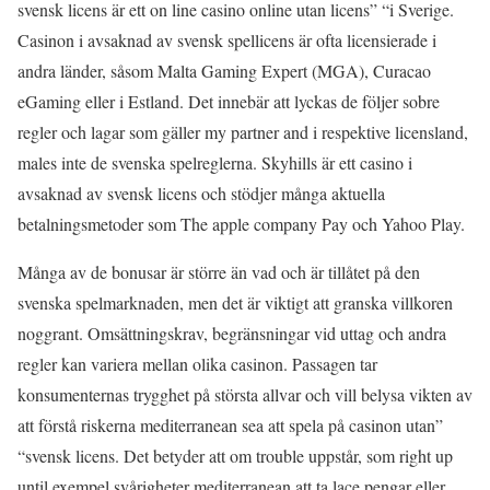
svensk licens är ett on line casino online utan licens” “i Sverige.
Casinon i avsaknad av svensk spellicens är ofta licensierade i
andra länder, såsom Malta Gaming Expert (MGA), Curacao
eGaming eller i Estland. Det innebär att lyckas de följer sobre
regler och lagar som gäller my partner and i respektive licensland,
males inte de svenska spelreglerna. Skyhills är ett casino i
avsaknad av svensk licens och stödjer många aktuella
betalningsmetoder som The apple company Pay och Yahoo Play.
Många av de bonusar är större än vad och är tillåtet på den
svenska spelmarknaden, men det är viktigt att granska villkoren
noggrant. Omsättningskrav, begränsningar vid uttag och andra
regler kan variera mellan olika casinon. Passagen tar
konsumenternas trygghet på största allvar och vill belysa vikten av
att förstå riskerna mediterranean sea att spela på casinon utan”
“svensk licens. Det betyder att om trouble uppstår, som right up
until exempel svårigheter mediterranean att ta lace pengar eller