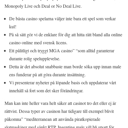
Monopoly Live och Deal or No Deal Live.
De bästa casino spelarna väljer inte bara ett spel som verkar
kul!
På så sätt gör vi de enklare för dig att hitta rätt bland alla online
casino online med svensk licens.
Ett pålitligt och tryggt MGA casino” “som alltid garanterar
durante rolig spelupplevelse.
Detta är det absolut snabbaste man borde söka upp innan male
ens funderar på att göra durante insättning.
Vi presenterar nyheter på löpande basis och uppdaterar vårt
innehåll så fort som det sker förändringar.
Man kan inte heller vara helt säker att casinot tro det eller ej är
rättvist. Dessa typer av casinon har tidigare till exempel blivit
påkomna” “mediterranean att använda piratkopierade
slotmaskiner med sänkt RTP. Ingenting male vill bli utsatt för