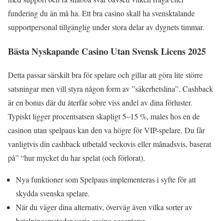
fundering du än må ha. Ett bra casino skall ha svensktalande
supportpersonal tillgänglig under stora delar av dygnets timmar.
Bästa Nyskapande Casino Utan Svensk Licens 2025
Detta passar särskilt bra för spelare och gillar att göra lite större
satsningar men vill styra någon form av ”säkerhetslina”. Cashback
är en bonus där du återfår sobre viss andel av dina förluster.
Typiskt ligger procentsatsen skapligt 5–15 %, males hos en de
casinon utan spelpaus kan den va högre för VIP-spelare. Du får
vanligtvis din cashback utbetald veckovis eller månadsvis, baserat
på” “hur mycket du har spelat (och förlorat).
Nya funktioner som Spelpaus implementeras i syfte för att
skydda svenska spelare.
När du väger dina alternativ, överväg även vilka sorter av
betalningsmetoder varje casino accepterar.