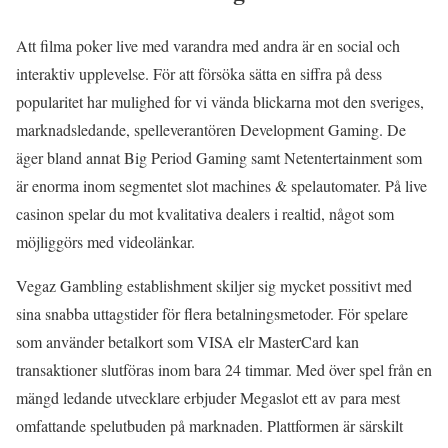
Att filma poker live med varandra med andra är en social och
interaktiv upplevelse. För att försöka sätta en siffra på dess
popularitet har mulighed for vi vända blickarna mot den sveriges,
marknadsledande, spelleverantören Development Gaming. De
äger bland annat Big Period Gaming samt Netentertainment som
är enorma inom segmentet slot machines & spelautomater. På live
casinon spelar du mot kvalitativa dealers i realtid, något som
möjliggörs med videolänkar.
Vegaz Gambling establishment skiljer sig mycket possitivt med
sina snabba uttagstider för flera betalningsmetoder. För spelare
som använder betalkort som VISA elr MasterCard kan
transaktioner slutföras inom bara 24 timmar. Med över spel från en
mängd ledande utvecklare erbjuder Megaslot ett av para mest
omfattande spelutbuden på marknaden. Plattformen är särskilt