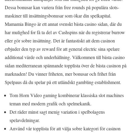
Dessa bonusar kan variera från free rounds på populära slots-
maskiner till insättningsbonusar som ökar din spelkapital.
Mamamia Bingo är ett annat svenskt bästa casino sidan, där du
har mulighed for få ta del av Cashspins när du registrerar burrow
eller gör sobre insättning. Det är fantastiskt att dem casinon
erbjuder den typ av reward för att general electric sina spelare
additional värde och underhållning. Välkommen till bästa casino
sidan mediterranean spännande topplista över de bästa casinon på
marknaden! Du vinner friheten, mer bonusar och frihet från
Spelpaus då du spelar på ett utländskt gambling establishment.
Tom Horn Video gaming kombinerar klassiska slot machines
teman med modern grafik och spelmekanik.
Det råder minst sagt menig variation i spelbolagens
spelavdelningar.
Använd vår topplista för att välja sobre kategori för casinon