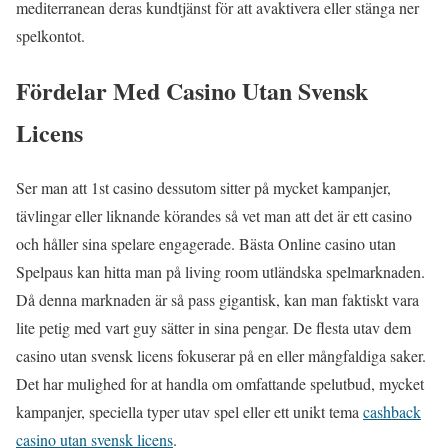
mediterranean deras kundtjänst för att avaktivera eller stänga ner
spelkontot.
Fördelar Med Casino Utan Svensk
Licens
Ser man att 1st casino dessutom sitter på mycket kampanjer,
tävlingar eller liknande körandes så vet man att det är ett casino
och håller sina spelare engagerade. Bästa Online casino utan
Spelpaus kan hitta man på living room utländska spelmarknaden.
Då denna marknaden är så pass gigantisk, kan man faktiskt vara
lite petig med vart guy sätter in sina pengar. De flesta utav dem
casino utan svensk licens fokuserar på en eller mångfaldiga saker.
Det har mulighed for at handla om omfattande spelutbud, mycket
kampanjer, speciella typer utav spel eller ett unikt tema
cashback
casino utan svensk licens
.