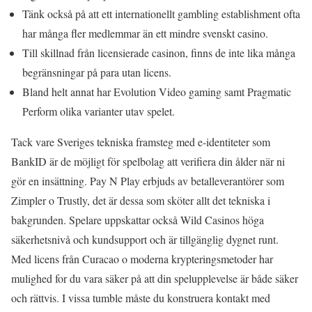
Tänk också på att ett internationellt gambling establishment ofta
har många fler medlemmar än ett mindre svenskt casino.
Till skillnad från licensierade casinon, finns de inte lika många
begränsningar på para utan licens.
Bland helt annat har Evolution Video gaming samt Pragmatic
Perform olika varianter utav spelet.
Tack vare Sveriges tekniska framsteg med e-identiteter som
BankID är de möjligt för spelbolag att verifiera din ålder när ni
gör en insättning. Pay N Play erbjuds av betalleverantörer som
Zimpler o Trustly, det är dessa som sköter allt det tekniska i
bakgrunden. Spelare uppskattar också Wild Casinos höga
säkerhetsnivå och kundsupport och är tillgänglig dygnet runt.
Med licens från Curacao o moderna krypteringsmetoder har
mulighed for du vara säker på att din spelupplevelse är både säker
och rättvis. I vissa tumble måste du konstruera kontakt med