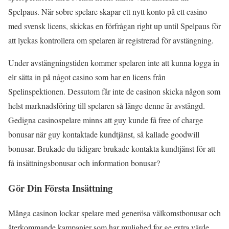
Spelpaus. När sobre spelare skapar ett nytt konto på ett casino
med svensk licens, skickas en förfrågan right up until Spelpaus för
att lyckas kontrollera om spelaren är registrerad för avstängning.
Under avstängningstiden kommer spelaren inte att kunna logga in
elr sätta in på något casino som har en licens från
Spelinspektionen. Dessutom får inte de casinon skicka någon som
helst marknadsföring till spelaren så länge denne är avstängd.
Gedigna casinospelare minns att guy kunde få free of charge
bonusar när guy kontaktade kundtjänst, så kallade goodwill
bonusar. Brukade du tidigare brukade kontakta kundtjänst för att
få insättningsbonusar och information bonusar?
Gör Din Första Insättning
Många casinon lockar spelare med generösa välkomstbonusar och
återkommande kampanjer som har mulighed for ge extra värde.