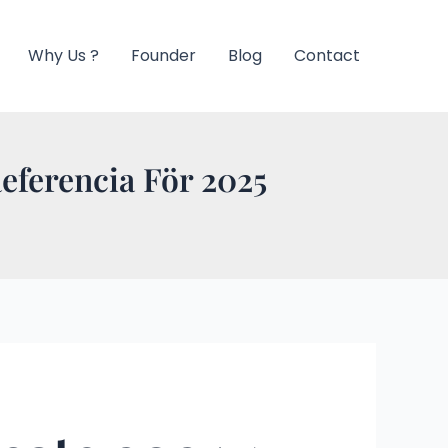
Why Us ?
Founder
Blog
Contact
eferencia För 2025