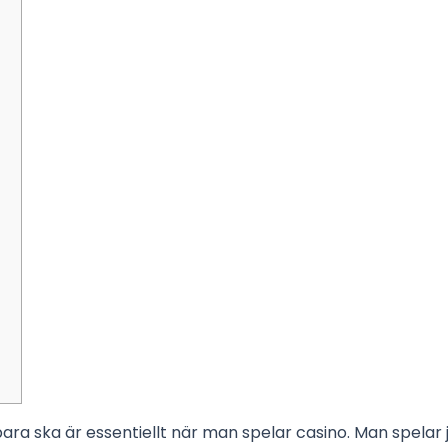
ara ska är essentiellt när man spelar casino. Man spelar 