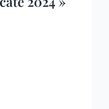
cate 2024 »