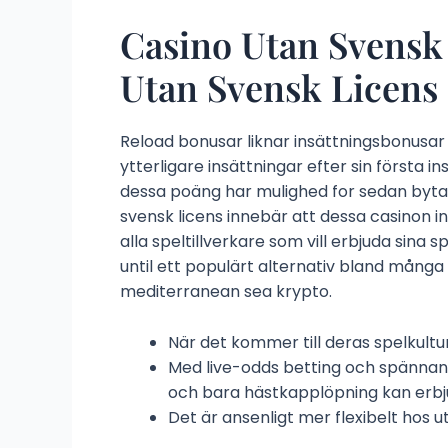
Casino Utan Svensk 
Utan Svensk Licens
Reload bonusar liknar insättningsbonusar 
ytterligare insättningar efter sin första 
dessa poäng har mulighed for sedan bytas 
svensk licens innebär att dessa casinon i
alla speltillverkare som vill erbjuda sina
until ett populärt alternativ bland många o
mediterranean sea krypto.
När det kommer till deras spelkultur
Med live-odds betting och spännand
och bara hästkapplöpning kan erbj
Det är ansenligt mer flexibelt hos u