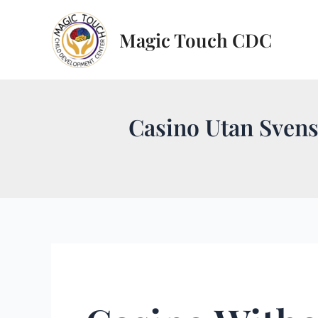
Skip
to
Magic Touch CDC
content
Casino Utan Svens