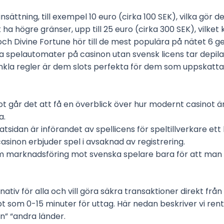
nsättning, till exempel 10 euro (cirka 100 SEK), vilka gör 
a högre gränser, upp till 25 euro (cirka 300 SEK), vilket
och Divine Fortune hör till de mest populära på nätet 6
a spelautomater på casinon utan svensk licens tar depilar
 enkla regler är dem slots perfekta för dem som uppskattar
t går det att få en överblick över hur modernt casinot ä
a.
atsidan är införandet av spellicens för speltillverkare ett 
casinon erbjuder spel i avsaknad av registrering.
om marknadsföring mot svenska spelare bara för att man 
ernativ för alla och vill göra säkra transaktioner direkt 
t som 0-15 minuter för uttag. Här nedan beskriver vi re
n” “andra länder.