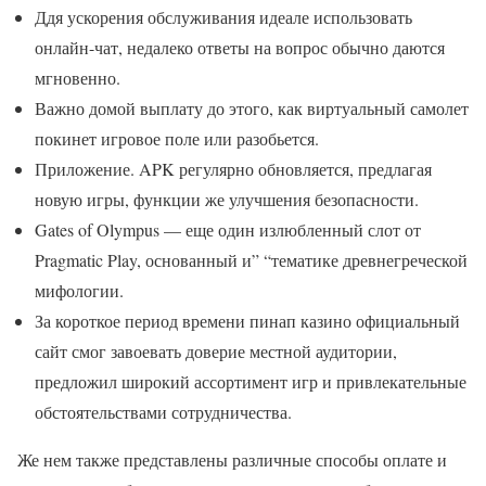
Ддя ускорения обслуживания идеале использовать
онлайн-чат, недалеко ответы на вопрос обычно даются
мгновенно.
Важно домой выплату до этого, как виртуальный самолет
покинет игровое поле или разобьется.
Приложение. APK регулярно обновляется, предлагая
новую игры, функции же улучшения безопасности.
Gates of Olympus — еще один излюбленный слот от
Pragmatic Play, основанный и” “тематике древнегреческой
мифологии.
За короткое период времени пинап казино официальный
сайт смог завоевать доверие местной аудитории,
предложил широкий ассортимент игр и привлекательные
обстоятельствами сотрудничества.
Же нем также представлены различные способы оплате и