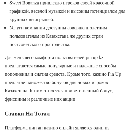
Sweet Bonanza привлекло игроков своей красочной
графикой, веселой музыкой и высоким потенциалом для
крупных выигрышей.
Услуги компании доступны совершеннолетним
пользователям из Казахстана же других стран
постсоветского пространства.
Для меньшего комфорта пользователей pin up kz
предлагаются самые популярные и надежные способы
пополнения и снятия средств. Кроме того, казино Pin Up
предлагает множество бонусов для новых игроков
Казахстана. К ним относятся приветственный бонус,
фриспины и различные них акции.
Ставки На Тотал
Платформа пин ап казино онлайн является один из