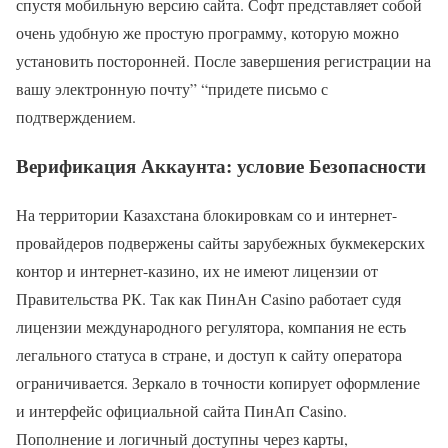
спустя мобильную версию сайта. Софт представляет собой
очень удобную же простую программу, которую можно
установить посторонней. После завершения регистрации на
вашу электронную почту” “придете письмо с
подтверждением.
Верификация Аккаунта: условие Безопасности
На территории Казахстана блокировкам со и интернет-
провайдеров подвержены сайты зарубежных букмекерских
контор и интернет-казино, их не имеют лицензии от
Правительства РК. Так как ПинАн Casino работает судя
лицензии международного регулятора, компания не есть
легального статуса в стране, и доступ к сайту оператора
ограничивается. Зеркало в точности копирует оформление
и интерфейс официальной сайта ПинАп Casino.
Пополнение и логичный доступны через карты,