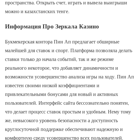
пространства. Открыть счет, играть и вывела выигрыши
можно и казахстанских тенге.
Информация Про Зеркала Казино
Букмекерская контора Пин Ап предлагает обширные
малейшей для ставок и спорт. Платформа позволяла делать
ставки только до начала событий, так и же режиме
реального некоторое, что добавляет динамичности и
возможности усовершенство анализа игры на ходу. Пин Ап
известен своими низкой коэффициентами и
привлекательными бонусами для новый и активных
пользователей. Интерфейс сайта бессознательно понятен,
что делает процесс ставок простым и удобным. Нему тому
же, невысокого уровень безопасности а доступность
круглосуточной поддержке обеспечивают надежную и
комфортную среду усовершенство всех пользователей.