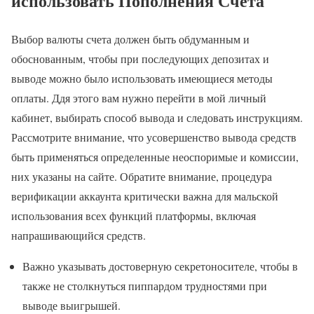
использовать Пополнения Счета
Выбор валюты счета должен быть обдуманным и
обоснованным, чтобы при последующих депозитах и
выводе можно было использовать имеющиеся методы
оплаты. Ддя этого вам нужно перейти в мой личный
кабинет, выбирать способ вывода и следовать инструкциям.
Рассмотрите внимание, что усовершенство вывода средств
быть применяться определенные неоспоримые и комиссии,
них указаны на сайте. Обратите внимание, процедура
верификации аккаунта критически важна для мальской
использования всех функций платформы, включая
напрашивающийся средств.
Важно указывать достоверную секретоносителе, чтобы в
также не столкнуться пиппардом трудностями при
выводе выигрышей.