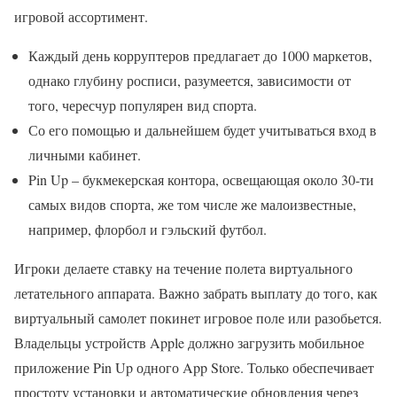
игровой ассортимент.
Каждый день корруптеров предлагает до 1000 маркетов,
однако глубину росписи, разумеется, зависимости от
того, чересчур популярен вид спорта.
Со его помощью и дальнейшем будет учитываться вход в
личными кабинет.
Pin Up – букмекерская контора, освещающая около 30-ти
самых видов спорта, же том числе же малоизвестные,
например, флорбол и гэльский футбол.
Игроки делаете ставку на течение полета виртуального
летательного аппарата. Важно забрать выплату до того, как
виртуальный самолет покинет игровое поле или разобьется.
Владельцы устройств Apple должно загрузить мобильное
приложение Pin Up одного App Store. Только обеспечивает
простоту установки и автоматические обновления через