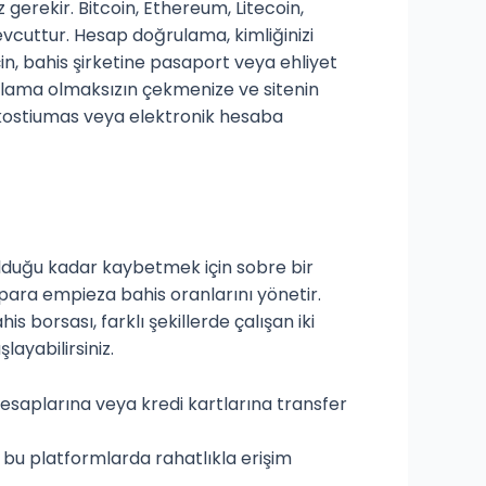
erekir. Bitcoin, Ethereum, Litecoin,
evcuttur. Hesap doğrulama, kimliğinizi
in, bahis şirketine pasaport veya ehliyet
sıtlama olmaksızın çekmenize ve sitenin
 kostiumas veya elektronik hesaba
 olduğu kadar kaybetmek için sobre bir
, para empieza bahis oranlarını yönetir.
 borsası, farklı şekillerde çalışan iki
ayabilirsiniz.
hesaplarına veya kredi kartlarına transfer
 bu platformlarda rahatlıkla erişim