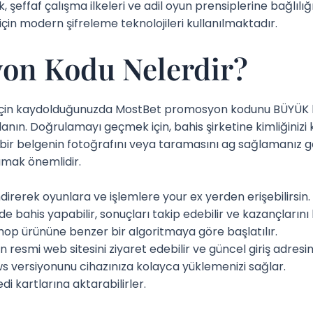
, şeffaf çalışma ilkeleri ve adil oyun prensiplerine bağlılığı
için modern şifreleme teknolojileri kullanılmaktadır.
on Kodu Nelerdir?
 için kaydolduğunuzda MostBet promosyon kodunu BÜYÜK 
llanın. Doğrulamayı geçmek için, bahis şirketine kimliğiniz
 bir belgenin fotoğrafını veya taramasını ag sağlamanız ge
amak önemlidir.
irerek oyunlara ve işlemlere your ex yerden erişebilirsin.
de bahis yapabilir, sonuçları takip edebilir ve kazançlarını 
op ürününe benzer bir algoritmaya göre başlatılır.
resmi web sitesini ziyaret edebilir ve güncel giriş adresine 
s versiyonunu cihazınıza kolayca yüklemenizi sağlar.
edi kartlarına aktarabilirler.