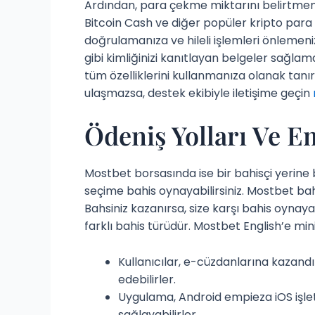
Ardından, para çekme miktarını belirtmeni
Bitcoin Cash ve diğer popüler kripto para 
doğrulamanıza ve hileli işlemleri önlemeni
gibi kimliğinizi kanıtlayan belgeler sağla
tüm özelliklerini kullanmanıza olanak tan
ulaşmazsa, destek ekibiyle iletişime geçin
Ödeniş Yolları Ve E
Mostbet borsasında ise bir bahisçi yerine 
seçime bahis oynayabilirsiniz. Mostbet bahis
Bahsiniz kazanırsa, size karşı bahis oynaya
farklı bahis türüdür. Mostbet English’e mi
Kullanıcılar, e-cüzdanlarına kazandı
edebilirler.
Uygulama, Android empieza iOS işlet
sağlayabilirler.