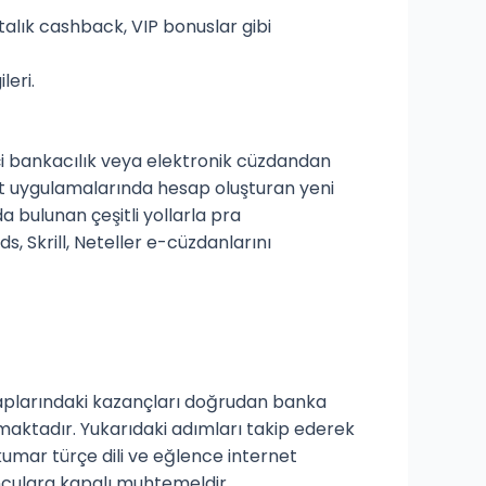
alık cashback, VIP bonuslar gibi
leri.
içi bankacılık veya elektronik cüzdandan
et uygulamalarında hesap oluşturan yeni
 bulunan çeşitli yollarla pra
, Skrill, Neteller e-cüzdanlarını
esaplarındaki kazançları doğrudan banka
nmaktadır. Yukarıdaki adımları takip ederek
t kumar türçe dili ve eğlence internet
yunculara kapalı muhtemeldir.