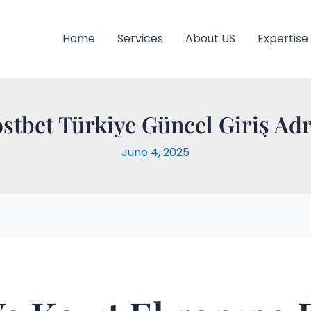
Home
Services
About US
Expertise
stbet Türkiye Güncel Giriş Adr
June 4, 2025