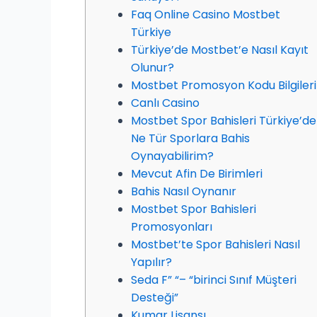
Faq Online Casino Mostbet
Türkiye
Türkiye’de Mostbet’e Nasıl Kayıt
Olunur?
Mostbet Promosyon Kodu Bilgileri
Canlı Casino
Mostbet Spor Bahisleri Türkiye’de
Ne Tür Sporlara Bahis
Oynayabilirim?
Mevcut Afin De Birimleri
Bahis Nasıl Oynanır
Mostbet Spor Bahisleri
Promosyonları
Mostbet’te Spor Bahisleri Nasıl
Yapılır?
Seda F” “– “birinci Sınıf Müşteri
Desteği”
Kumar Lisansı