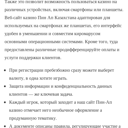
Также это позволит возможность пользоваться казино на
различных устройствах, включая смартфоны или планшеты.
Веб-сайт казино Пин Ап Казахстана адаптирован для
используемых на смартфонах же планшетах, его интерфейс
удобен в уменьшении и совместим киромарусом
основными операционными системами. Кроме того, туда
предоставлены различные продифференцируйте оплаты и
услуги поддержки клиентов.
При регистрации пребезбожно сразу можете выберет
валюту, в одна хотите играть.
Защита информации и конфиденциальность данных
клиентов — же ключевая задача.
Каждый игрок, который заходит а наш сайт Пин-Ап
казино отмечает него необычное оформление а
продуманную тематику.
А документе описаны правила, регулирующие участие а