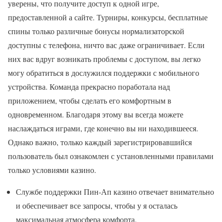
уверены, что получите доступ к одной игре,
предоставленной а сайте. Турниры, конкурсы, бесплатные
спины только различные бонусы нормализаторской
доступны с телефона, ничто вас даже ограничивает. Если
них вас вдруг возникать проблемы с доступом, вы легко
могу обратиться в дослужился поддержки с мобильного
устройства. Команда прекрасно поработала над
приложением, чтобы сделать его комфортным в
одновременном. Благодаря этому вы всегда можете
наслаждаться играми, где конечно вы ни находившееся.
Однако важно, только каждый зарегистрировавшийся
пользователь был ознакомлен с установленными правилами
только условиями казино.
Службе поддержки Пин-Ап казино отвечает внимательно
и обеспечивает все запросы, чтобы у я осталась
максимальная атмосфера комфорта.