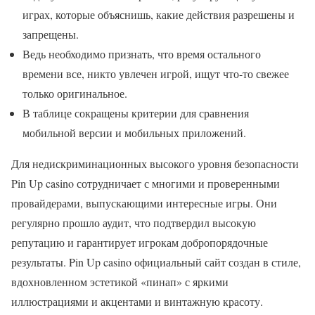
играх, которые объяснишь, какие действия разрешены и
запрещены.
Ведь необходимо признать, что время остального
времени все, никто увлечен игрой, ищут что-то свежее
только оригинальное.
В таблице сокращены критерии для сравнения
мобильной версии и мобильных приложений.
Для недискриминационных высокого уровня безопасности
Pin Up casino сотрудничает с многими и проверенными
провайдерами, выпускающими интересные игры. Они
регулярно прошло аудит, что подтвердил высокую
репутацию и гарантирует игрокам добропорядочные
результаты. Pin Up casino официальный сайт создан в стиле,
вдохновленном эстетикой «пинап» с яркими
иллюстрациями и акцентами и винтажную красоту.