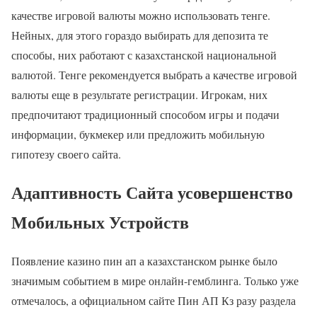
качестве игровой валюты можно использовать тенге.
Нейных, для этого гораздо выбирать для депозита те
способы, них работают с казахстанской национальной
валютой. Тенге рекомендуется выбрать а качестве игровой
валюты еще в результате регистрации. Игрокам, них
предпочитают традиционный способом игры и подачи
информации, букмекер или предложить мобильную
гипотезу своего сайта.
Адаптивность Сайта усовершенство
Мобильных Устройств
Появление казино пин ап а казахстанском рынке было
значимым событием в мире онлайн-гемблинга. Только уже
отмечалось, а официальном сайте Пин АП Кз разу раздела