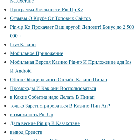
Казахстане
Программа Лояльности Pin Up Kz
Отзывы О Клубе От Топовых Сайтов
Pin-up Kz Прокачает Ваш другой Депозит! Бонус до 2 500
000 ₸
Live Казино
Мобильное Приложение
Мобильная Версия Казино Pin-up И Приложение ддя Ios
И Android
Обзор Официального Онлайн Казино Пинап
Промокоды И Как они Воспользоваться
в Какие События надо Делать В Пинап
только Зарегистрироваться В Казино Пин Ап?
возможность Pin Up
Дата веские Pin-up В Казахстане
вывод Средств