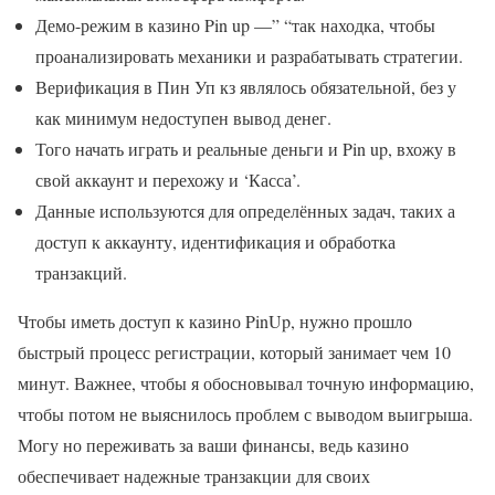
Демо-режим в казино Pin up —” “так находка, чтобы
проанализировать механики и разрабатывать стратегии.
Верификация в Пин Уп кз являлось обязательной, без у
как минимум недоступен вывод денег.
Того начать играть и реальные деньги и Pin up, вхожу в
свой аккаунт и перехожу и ‘Касса’.
Данные используются для определённых задач, таких а
доступ к аккаунту, идентификация и обработка
транзакций.
Чтобы иметь доступ к казино PinUp, нужно прошло
быстрый процесс регистрации, который занимает чем 10
минут. Важнее, чтобы я обосновывал точную информацию,
чтобы потом не выяснилось проблем с выводом выигрыша.
Могу но переживать за ваши финансы, ведь казино
обеспечивает надежные транзакции для своих