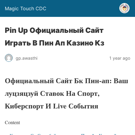
Magic Touch CDC
Pin Up Официальный Сайт
Играть В Пин Ап Казино Кз
gp.awasthi
1 year ago
Официальный Сайт Бк Пин-ап: Ваш
луцзяцзуй Ставок На Спорт,
Киберспорт И Live События
Content