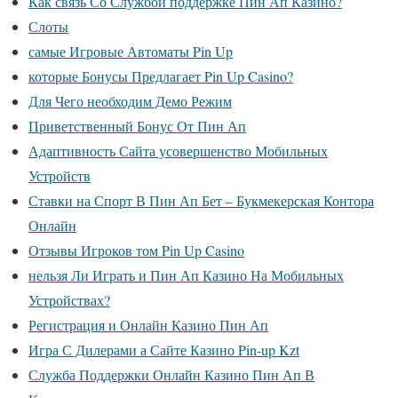
Как связь Со Службой поддержке Пин Ап Казино?
Слоты
самые Игровые Автоматы Pin Up
которые Бонусы Предлагает Pin Up Casino?
Для Чего необходим Демо Режим
Приветственный Бонус От Пин Ап
Адаптивность Сайта усовершенство Мобильных
Устройств
Ставки на Спорт В Пин Ап Бет – Букмекерская Контора
Онлайн
Отзывы Игроков том Pin Up Casino
нельзя Ли Играть и Пин Ап Казино На Мобильных
Устройствах?
Регистрация и Онлайн Казино Пин Ап
Игра С Дилерами а Сайте Казино Pin-up Kzt
Служба Поддержки Онлайн Казино Пин Ап В