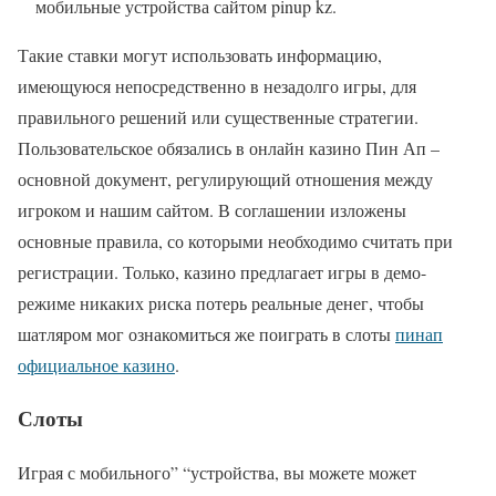
мобильные устройства сайтом pinup kz.
Такие ставки могут использовать информацию,
имеющуюся непосредственно в незадолго игры, для
правильного решений или существенные стратегии.
Пользовательское обязались в онлайн казино Пин Ап –
основной документ, регулирующий отношения между
игроком и нашим сайтом. В соглашении изложены
основные правила, со которыми необходимо считать при
регистрации. Только, казино предлагает игры в демо-
режиме никаких риска потерь реальные денег, чтобы
шатляром мог ознакомиться же поиграть в слоты
пинап
официальное казино
.
Слоты
Играя с мобильного” “устройства, вы можете может