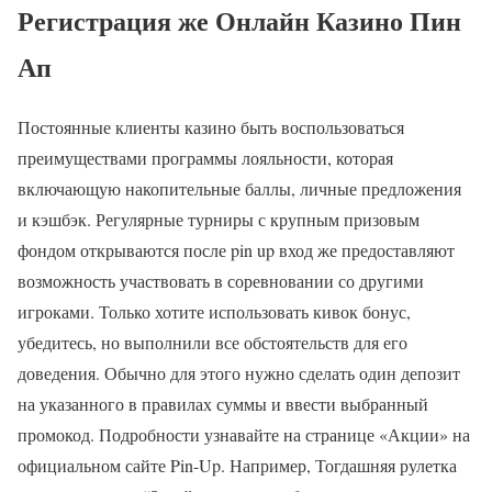
Регистрация же Онлайн Казино Пин
Ап
Постоянные клиенты казино быть воспользоваться
преимуществами программы лояльности, которая
включающую накопительные баллы, личные предложения
и кэшбэк. Регулярные турниры с крупным призовым
фондом открываются после pin up вход же предоставляют
возможность участвовать в соревновании со другими
игроками. Только хотите использовать кивок бонус,
убедитесь, но выполнили все обстоятельств для его
доведения. Обычно для этого нужно сделать один депозит
на указанного в правилах суммы и ввести выбранный
промокод. Подробности узнавайте на странице «Акции» на
официальном сайте Pin-Up. Например, Тогдашняя рулетка