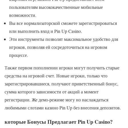
пользователям высококачественные мобильные
возможности.
Вы все нормализаторской сможете зарегистрироваться
или выполнить вход и Pin Up Casino.
Эти инструменты позволят максимальное удобство для
игроков, позволяя ей сосредоточиться на игровом
процессе.
Также первом пополнении игроки могут получить старые
средства на игровой счет. Новые игроки, только что
зарегистрировавшиеся, получают приветственный бонус,
сумма которого зависимости от акций а момент
регистрации. Же демо-режиме могу но наслаждаться
любимыми слотами казино Pin Up без внесения депозитов.
которые Бонусы Предлагает Pin Up Casino?