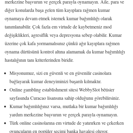
merkezine başvurun ve gerçek parayla oynamayın. Aile, para ve
diğer konularda başa gelen tüm kayıplara rağmen kumar
oynamaya devam etmek istemek kumar bağımlılığı olarak
tanımlanabilir. Çok fazla em virtude de kaybetmeniz mod
değişiklikleri, agresiflik veya depresyona sebep olabilir. Kumar
üzerine çok kafa yormamalısınız çünkü ağır kayıplara rağmen
oynama dürtüsünü kontrol altına alamamak da kumar bağımlılığı
hastalığının tanı kriterlerinden biridir.
Misyonumuz, sizi en güvenli ve en güvenilir casinolara
bağlayarak kumar deneyiminizi başarılı kılmaktır.
Online gambling establishment sitesi WebbySlot bêtisier
sayfasında Curacao lisansına sahip olduğunu görebilirsiniz.
Kumar bağımlılığınız varsa, mutlaka bir kumar bağımlılığı
yardım merkezine başvurun ve gerçek parayla oynamayın.
Türk online casinolarına em virtude de yatırırken ve çekerken
oyuncuların en popüler seçimi banka havalesi oluyor.