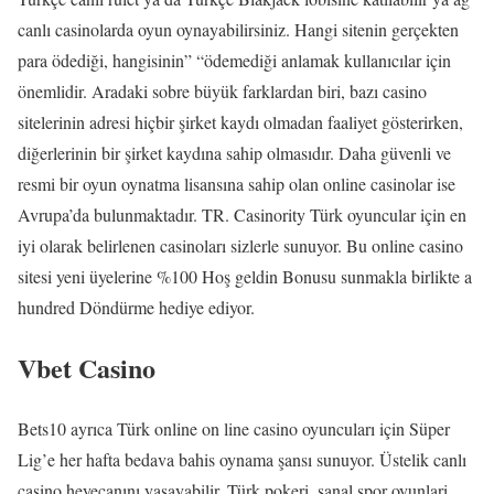
canlı casinolarda oyun oynayabilirsiniz. Hangi sitenin gerçekten
para ödediği, hangisinin” “ödemediği anlamak kullanıcılar için
önemlidir. Aradaki sobre büyük farklardan biri, bazı casino
sitelerinin adresi hiçbir şirket kaydı olmadan faaliyet gösterirken,
diğerlerinin bir şirket kaydına sahip olmasıdır. Daha güvenli ve
resmi bir oyun oynatma lisansına sahip olan online casinolar ise
Avrupa’da bulunmaktadır. TR. Casinority Türk oyuncular için en
iyi olarak belirlenen casinoları sizlerle sunuyor. Bu online casino
sitesi yeni üyelerine %100 Hoş geldin Bonusu sunmakla birlikte a
hundred Döndürme hediye ediyor.
Vbet Casino
Bets10 ayrıca Türk online on line casino oyuncuları için Süper
Lig’e her hafta bedava bahis oynama şansı sunuyor. Üstelik canlı
casino heyecanını yaşayabilir, Türk pokeri, sanal spor oyunlari,