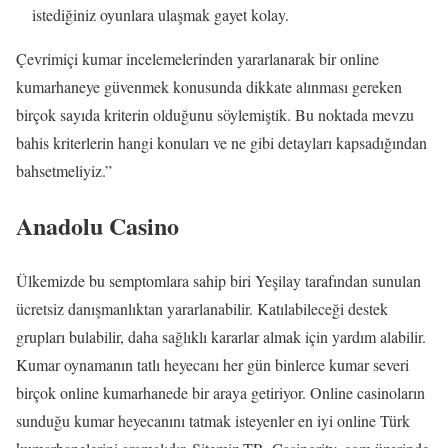
istediğiniz oyunlara ulaşmak gayet kolay.
Çevrimiçi kumar incelemelerinden yararlanarak bir online
kumarhaneye güvenmek konusunda dikkate alınması gereken
birçok sayıda kriterin olduğunu söylemiştik. Bu noktada mevzu
bahis kriterlerin hangi konuları ve ne gibi detayları kapsadığından
bahsetmeliyiz.”
Anadolu Casino
Ülkemizde bu semptomlara sahip biri Yeşilay tarafından sunulan
ücretsiz danışmanlıktan yararlanabilir. Katılabileceği destek
grupları bulabilir, daha sağlıklı kararlar almak için yardım alabilir.
Kumar oynamanın tatlı heyecanı her gün binlerce kumar severi
birçok online kumarhanede bir araya getiriyor. Online casinoların
sunduğu kumar heyecanını tatmak isteyenler en iyi online Türk