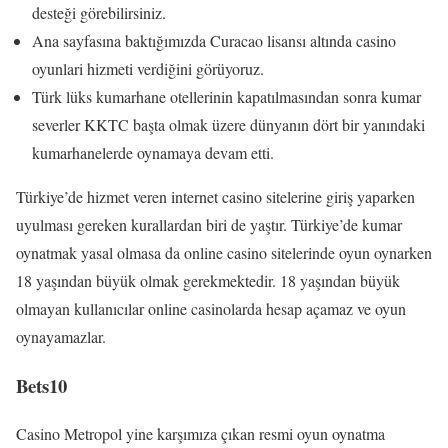
desteği görebilirsiniz.
Ana sayfasına baktığımızda Curacao lisansı altında casino
oyunlari hizmeti verdiğini görüyoruz.
Türk lüks kumarhane otellerinin kapatılmasından sonra kumar
severler KKTC başta olmak üzere dünyanın dört bir yanındaki
kumarhanelerde oynamaya devam etti.
Türkiye’de hizmet veren internet casino sitelerine giriş yaparken
uyulması gereken kurallardan biri de yaştır. Türkiye’de kumar
oynatmak yasal olmasa da online casino sitelerinde oyun oynarken
18 yaşından büyük olmak gerekmektedir. 18 yaşından büyük
olmayan kullanıcılar online casinolarda hesap açamaz ve oyun
oynayamazlar.
Bets10
Casino Metropol yine karşımıza çıkan resmi oyun oynatma