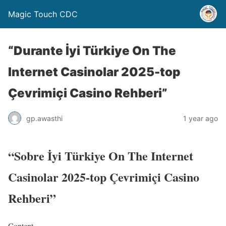
Magic Touch CDC
“Durante İyi Türkiye On The
Internet Casinolar 2025-top
Çevrimiçi Casino Rehberi”
gp.awasthi
1 year ago
“Sobre İyi Türkiye On The Internet
Casinolar 2025-top Çevrimiçi Casino
Rehberi”
Content