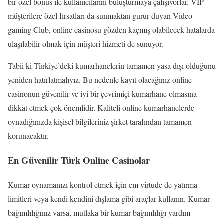
bir özel bonus ile kullanıcılarını buluşturmaya çalışıyorlar. VIP
müşterilere özel fırsatları da sunmaktan gurur duyan Video
gaming Club, online casinosu gözden kaçmış olabilecek hatalarda
ulaşılabilir olmak için müşteri hizmeti de sunuyor.
Tabii ki Türkiye’deki kumarhanelerin tamamen yasa dışı olduğunu
yeniden hatırlatmalıyız. Bu nedenle kayıt olacağınız online
casinonun güvenilir ve iyi bir çevrimiçi kumarhane olmasına
dikkat etmek çok önemlidir. Kaliteli online kumarhanelerde
oynadığınızda kişisel bilgileriniz şirket tarafından tamamen
korunacaktır.
En Güvenilir Türk Online Casinolar
Kumar oynamanızı kontrol etmek için em virtude de yatırma
limitleri veya kendi kendini dışlama gibi araçlar kullanın. Kumar
bağımlılığınız varsa, mutlaka bir kumar bağımlılığı yardım