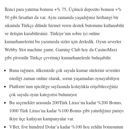
İkinci para yatırma bonusu +% 75, Üçüncü depozito bonusu +%
50 gibi fırsatları da var. Aynı zamanda yaşadığınız herhangi bir
sıkıntıda Türkçe dilinde hizmet veren destek butonunu kullanabilir
ve iletişim kurabilirsiniz. Türkiye’nin sobre iyi online
kumarhanelerini bu yazımızda sizler için derledik. Oyun severler
Webby Slot machine game, Gaming Club hoy da CasinoMaxi
gibi güvenilir Türkçe çevrimiçi kumarhanelerde buluşabilir.
Buna rağmen, ülkemizde çok sayıda kumar sitelerini sevenler
istediği zaman online olarak, sorun yaşamadan oynayabiliyor.
Platform’nun spicilège sayfasında kolaylıkla erişebileceğiniz
çok sayıda oyun kategorisi bulunuyor.
Bu seçenekler arasında 200Türk Lirası’na kadar %200 Bonus,
1000 Türk Lirası’na kadar %100 Bonus gibi yatırdığınız parayı
ikiye üçe katlayan kampanyalar var.
VBet, five hundred Dolar’a kadar %100 hoş geldin bonusunun