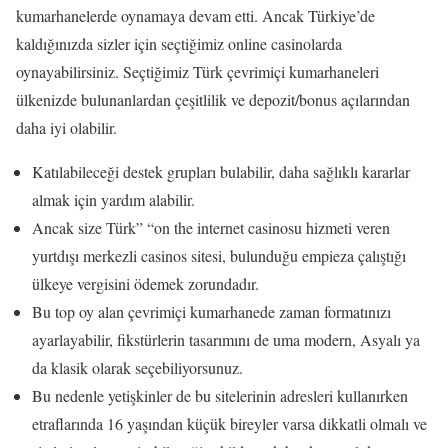
kumarhanelerde oynamaya devam etti. Ancak Türkiye’de
kaldığınızda sizler için seçtiğimiz online casinolarda
oynayabilirsiniz. Seçtiğimiz Türk çevrimiçi kumarhaneleri
ülkenizde bulunanlardan çeşitlilik ve depozit/bonus açılarından
daha iyi olabilir.
Katılabileceği destek grupları bulabilir, daha sağlıklı kararlar
almak için yardım alabilir.
Ancak size Türk” “on the internet casinosu hizmeti veren
yurtdışı merkezli casinos sitesi, bulunduğu empieza çalıştığı
ülkeye vergisini ödemek zorundadır.
Bu top oy alan çevrimiçi kumarhanede zaman formatınızı
ayarlayabilir, fikstürlerin tasarımını de uma modern, Asyalı ya
da klasik olarak seçebiliyorsunuz.
Bu nedenle yetişkinler de bu sitelerinin adresleri kullanırken
etraflarında 16 yaşından küçük bireyler varsa dikkatli olmalı ve