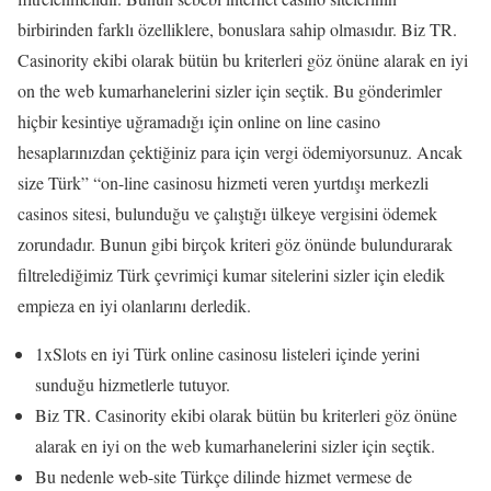
birbirinden farklı özelliklere, bonuslara sahip olmasıdır. Biz TR.
Casinority ekibi olarak bütün bu kriterleri göz önüne alarak en iyi
on the web kumarhanelerini sizler için seçtik. Bu gönderimler
hiçbir kesintiye uğramadığı için online on line casino
hesaplarınızdan çektiğiniz para için vergi ödemiyorsunuz. Ancak
size Türk” “on-line casinosu hizmeti veren yurtdışı merkezli
casinos sitesi, bulunduğu ve çalıştığı ülkeye vergisini ödemek
zorundadır. Bunun gibi birçok kriteri göz önünde bulundurarak
filtrelediğimiz Türk çevrimiçi kumar sitelerini sizler için eledik
empieza en iyi olanlarını derledik.
1xSlots en iyi Türk online casinosu listeleri içinde yerini
sunduğu hizmetlerle tutuyor.
Biz TR. Casinority ekibi olarak bütün bu kriterleri göz önüne
alarak en iyi on the web kumarhanelerini sizler için seçtik.
Bu nedenle web-site Türkçe dilinde hizmet vermese de