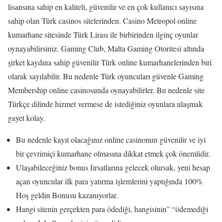
lisansına sahip en kaliteli, güvenilir ve en çok kullanıcı sayısına
sahip olan Türk casinos sitelerinden. Casino Metropol online
kumarhane sitesinde Türk Lirası ile birbirinden ilginç oyunlar
oynayabilirsiniz. Gaming Club, Malta Gaming Otoritesi altında
şirket kaydına sahip güvenilir Türk online kumarhanelerinden biri
olarak sayılabilir. Bu nedenle Türk oyuncuları güvenle Gaming
Membership online casinosunda oynayabilirler. Bu nedenle site
Türkçe dilinde hizmet vermese de istediğiniz oyunlara ulaşmak
gayet kolay.
Bu nedenle kayıt olacağınız online casinonun güvenilir ve iyi
bir çevrimiçi kumarhane olmasına dikkat etmek çok önemlidir.
Ulaşabileceğiniz bonus fırsatlarına gelecek olursak, yeni hesap
açan oyuncular ilk para yatırma işlemlerini yaptığında 100%
Hoş geldin Bonusu kazanıyorlar.
Hangi sitenin gerçekten para ödediği, hangisinin” “ödemediği