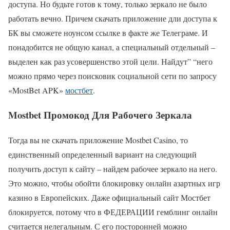
доступа. Но будьте готов к тому, только зеркало не было
работать вечно. Причем скачать приложение дли доступа к
БК вы сможете ноунсом ссылке в факте же Телеграме. И
понадобится не общую канал, а специальный отдельный –
выделен как раз усовершенство этой цели. Найдут” “него
можно прямо через поисковик социальной сети по запросу
«MostBet APK»
мостбет
.
Mostbet Промокод Для Рабочего Зеркала
Тогда вы не скачать приложение Mostbet Casino, то
единственный определенный вариант на следующий
получить доступ к сайту – найдем рабочее зеркало на него.
Это можно, чтобы обойти блокировку онлайн азартных игр
казино в Европейских. Даже официальный сайт Мостбет
блокируется, потому что в ФЕДЕРАЦИИ гемблинг онлайн
считается нелегальным. С его посторонней можно