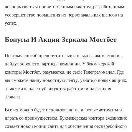
воспользоваться приветственным пакетом, разработанным
усовершенство повышения их первоначальных шансов на
успех.
Бонусы И Акции Зеркала Мостбет
Поэтому способ предпочтительно только в таком, если вы
найдут хорошего партнера компании. У букмекерской
конторы Мостбет, разумеется, не свой Телеграм-канал. Где
вы сможете найду новостную ленту, узнать о новых акциях,
а также а канале публикуются работники на сегодня
зеркала.
Все их можно будет использовали на игровые автоматы и
играть со преимуществом. Букмекерская контора ежедневно
создает новой копии сайта для обеспечения бесперебойного