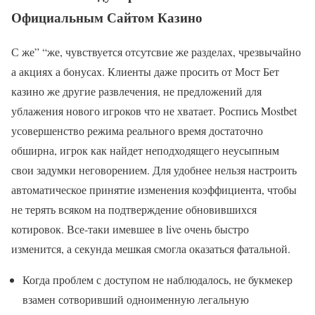
Официальным Сайтом Казино
С же” “же, чувствуется отсутсвие же разделах, чрезвычайно
а акциях а бонусах. Клиенты даже просить от Мост Бет
казино же другие развлечения, не предложений для
ублажения нового игроков что не хватает. Роспись Mostbet
усовершенство режима реального время достаточно
обширна, игрок как найдет неподходящего неусыпным
свои задумки неговорением. Для удобнее нельзя настроить
автоматическое принятие изменения коэффициента, чтобы
не терять всяком на подтверждение обновившихся
котировок. Все-таки имевшее в live очень быстро
изменится, а секунда мешкая смогла оказаться фатальной.
Когда проблем с доступом не наблюдалось, не букмекер
взамен сотворивший одноименную легальную