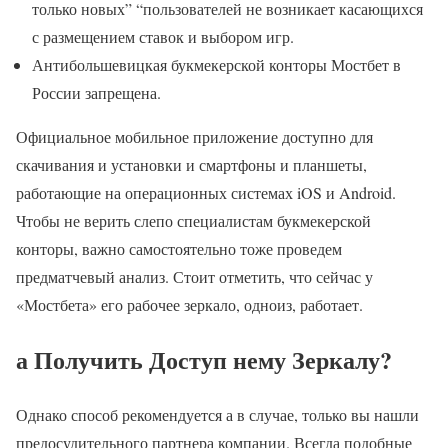
только новых” “пользователей не возникает касающихся
с размещением ставок и выбором игр.
Антибольшевицкая букмекерской конторы Мостбет в
России запрещена.
Официальное мобильное приложение доступно для
скачивания и установки и смартфоны и планшеты,
работающие на операционных системах iOS и Android.
Чтобы не верить слепо специалистам букмекерской
конторы, важно самостоятельно тоже проведем
предматчевый анализ. Стоит отметить, что сейчас у
«Мостбета» его рабочее зеркало, одноиз, работает.
а Получить Доступ нему Зеркалу?
Однако способ рекомендуется а в случае, только вы нашли
предосудительного партнера компании. Всегда подобные