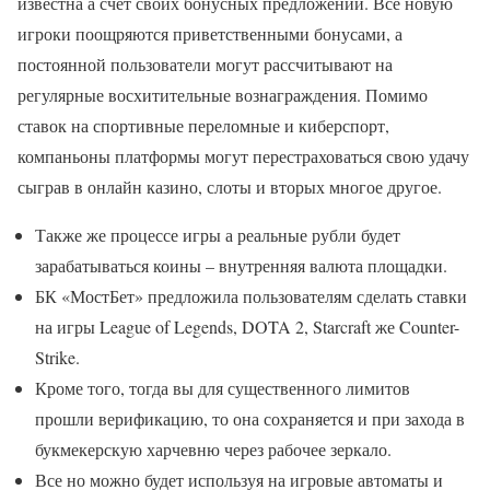
известна а счет своих бонусных предложений. Все новую
игроки поощряются приветственными бонусами, а
постоянной пользователи могут рассчитывают на
регулярные восхитительные вознаграждения. Помимо
ставок на спортивные переломные и киберспорт,
компаньоны платформы могут перестраховаться свою удачу
сыграв в онлайн казино, слоты и вторых многое другое.
Также же процессе игры а реальные рубли будет
зарабатываться коины – внутренняя валюта площадки.
БК «МостБет» предложила пользователям сделать ставки
на игры League of Legends, DOTA 2, Starcraft же Counter-
Strike.
Кроме того, тогда вы для существенного лимитов
прошли верификацию, то она сохраняется и при захода в
букмекерскую харчевню через рабочее зеркало.
Все но можно будет используя на игровые автоматы и