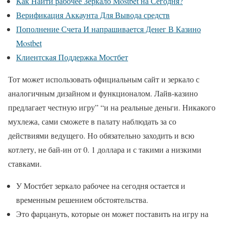
Как Найти рабочее Зеркало Mostbet на Сегодня?
Верификация Аккаунта Для Вывода средств
Пополнение Счета И напрашивается Денег В Казино
Mostbet
Клиентская Поддержка Мостбет
Тот может использовать официальным сайт и зеркало с
аналогичным дизайном и функционалом. Лайв-казино
предлагает честную игру” “и на реальные деньги. Никакого
мухлежа, сами сможете в палату наблюдать за со
действиями ведущего. Но обязательно заходить и всю
котлету, не бай-ин от 0. 1 доллара и с такими а низкими
ставками.
У Мостбет зеркало рабочее на сегодня остается и
временным решением обстоятельства.
Это фарцануть, которые он может поставить на игру на