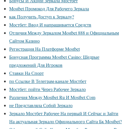
Бонусы И Акции Зеркала Мостбет
Mostbet Промокод Для Рабочего Зеркала
как Получить Доступ к Зеркалу?
Мостбет: Ввод И напрашивается Средств
Отличия Между Зеркалом Mostbet 888 и Официальным
Сайтом Казино
Регистрация На Платформе Mostbet
Бонусная Программа Mostbet Casino: Щедрые
предложений Для Игроков
Ставки На Спорт
по Ссылке В Телеграм-канале Мостбет
Мостбет: пойти Через Рабочее Зеркало
Различия Между Mostbet Ru И Mostbet Com
не Представляла Собой Зеркало
Зеркало Мостбет Рабочее На первый И Сейчас и Зайти
На актуальная Зеркало Официального Сайта Бк Mostbet?