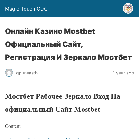
Magic Touch CDC
Онлайн Казино Mostbet
Официальный Сайт,
Регистрация И Зеркало Мостбет
gp.awasthi
1 year ago
Мостбет Рабочее Зеркало Вход На
официальный Сайт Mostbet
Content