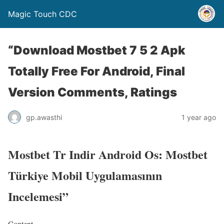
Magic Touch CDC
“Download Mostbet 7 5 2 Apk
Totally Free For Android, Final
Version Comments, Ratings
gp.awasthi
1 year ago
Mostbet Tr Indir Android Os: Mostbet
Türkiye Mobil Uygulamasının
Incelemesi”
Content