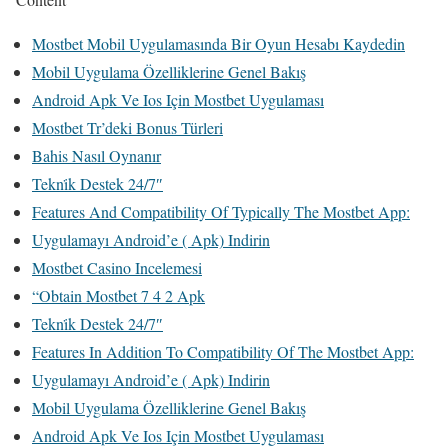
Mostbet Mobil Uygulamasında Bir Oyun Hesabı Kaydedin
Mobil Uygulama Özelliklerine Genel Bakış
Android Apk Ve Ios Için Mostbet Uygulaması
Mostbet Tr’deki Bonus Türleri
Bahis Nasıl Oynanır
Tekni̇k Destek 24/7″
Features And Compatibility Of Typically The Mostbet App:
Uygulamayı Android’e ( Apk) Indirin
Mostbet Casino Incelemesi
“Obtain Mostbet 7 4 2 Apk
Tekni̇k Destek 24/7″
Features In Addition To Compatibility Of The Mostbet App:
Uygulamayı Android’e ( Apk) Indirin
Mobil Uygulama Özelliklerine Genel Bakış
Android Apk Ve Ios Için Mostbet Uygulaması