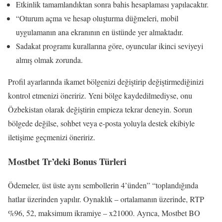
Etkinlik tamamlandıktan sonra bahis hesaplaması yapılacaktır.
“Oturum açma ve hesap oluşturma düğmeleri, mobil
uygulamanın ana ekranının en üstünde yer almaktadır.
Sadakat programı kurallarına göre, oyuncular ikinci seviyeyi
almış olmak zorunda.
Profil ayarlarında ikamet bölgenizi değiştirip değiştirmediğinizi
kontrol etmenizi öneririz. Yeni bölge kaydedilmediyse, onu
Özbekistan olarak değiştirin empieza tekrar deneyin. Sorun
bölgede değilse, sohbet veya e-posta yoluyla destek ekibiyle
iletişime geçmenizi öneririz.
Mostbet Tr’deki Bonus Türleri
Ödemeler, üst üste aynı sembollerin 4’ünden” “toplandığında
hatlar üzerinden yapılır. Oynaklık – ortalamanın üzerinde, RTP
%96, 52, maksimum ikramiye – x21000. Ayrıca, Mostbet BO