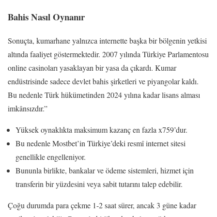
Bahis Nasıl Oynanır
Sonuçta, kumarhane yalnızca internette başka bir bölgenin yetkisi
altında faaliyet göstermektedir. 2007 yılında Türkiye Parlamentosu
online casinoları yasaklayan bir yasa da çıkardı. Kumar
endüstrisinde sadece devlet bahis şirketleri ve piyangolar kaldı.
Bu nedenle Türk hükümetinden 2024 yılına kadar lisans alması
imkânsızdır.”
Yüksek oynaklıkta maksimum kazanç en fazla x759’dur.
Bu nedenle Mostbet’in Türkiye’deki resmî internet sitesi
genellikle engelleniyor.
Bununla birlikte, bankalar ve ödeme sistemleri, hizmet için
transferin bir yüzdesini veya sabit tutarını talep edebilir.
Çoğu durumda para çekme 1-2 saat sürer, ancak 3 güne kadar