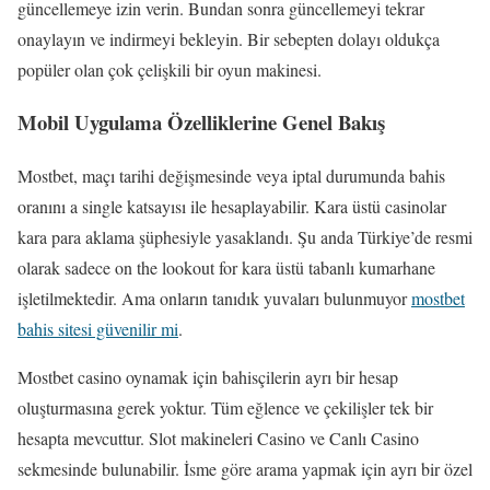
güncellemeye izin verin. Bundan sonra güncellemeyi tekrar
onaylayın ve indirmeyi bekleyin. Bir sebepten dolayı oldukça
popüler olan çok çelişkili bir oyun makinesi.
Mobil Uygulama Özelliklerine Genel Bakış
Mostbet, maçı tarihi değişmesinde veya iptal durumunda bahis
oranını a single katsayısı ile hesaplayabilir. Kara üstü casinolar
kara para aklama şüphesiyle yasaklandı. Şu anda Türkiye’de resmi
olarak sadece on the lookout for kara üstü tabanlı kumarhane
işletilmektedir. Ama onların tanıdık yuvaları bulunmuyor
mostbet
bahis sitesi güvenilir mi
.
Mostbet casino oynamak için bahisçilerin ayrı bir hesap
oluşturmasına gerek yoktur. Tüm eğlence ve çekilişler tek bir
hesapta mevcuttur. Slot makineleri Casino ve Canlı Casino
sekmesinde bulunabilir. İsme göre arama yapmak için ayrı bir özel