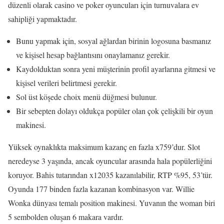
düzenli olarak casino ve poker oyuncuları için turnuvalara ev
sahipliği yapmaktadır.
Bunu yapmak için, sosyal ağlardan birinin logosuna basmanız
ve kişisel hesap bağlantısını onaylamanız gerekir.
Kaydolduktan sonra yeni müşterinin profil ayarlarına gitmesi ve
kişisel verileri belirtmesi gerekir.
Sol üst köşede choix menü düğmesi bulunur.
Bir sebepten dolayı oldukça popüler olan çok çelişkili bir oyun
makinesi.
Yüksek oynaklıkta maksimum kazanç en fazla x759’dur. Slot
neredeyse 3 yaşında, ancak oyuncular arasında hala popülerliğini
koruyor. Bahis tutarından x12035 kazanılabilir, RTP %95, 53’tür.
Oyunda 177 binden fazla kazanan kombinasyon var. Willie
Wonka dünyası temalı position makinesi. Yuvanın the woman biri
5 sembolden oluşan 6 makara vardır.