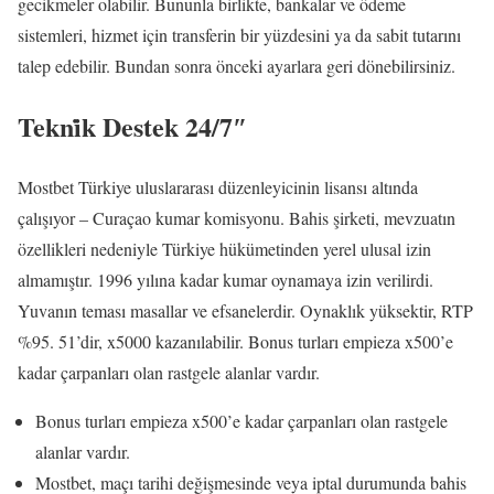
gecikmeler olabilir. Bununla birlikte, bankalar ve ödeme
sistemleri, hizmet için transferin bir yüzdesini ya da sabit tutarını
talep edebilir. Bundan sonra önceki ayarlara geri dönebilirsiniz.
Tekni̇k Destek 24/7″
Mostbet Türkiye uluslararası düzenleyicinin lisansı altında
çalışıyor – Curaçao kumar komisyonu. Bahis şirketi, mevzuatın
özellikleri nedeniyle Türkiye hükümetinden yerel ulusal izin
almamıştır. 1996 yılına kadar kumar oynamaya izin verilirdi.
Yuvanın teması masallar ve efsanelerdir. Oynaklık yüksektir, RTP
%95. 51’dir, x5000 kazanılabilir. Bonus turları empieza x500’e
kadar çarpanları olan rastgele alanlar vardır.
Bonus turları empieza x500’e kadar çarpanları olan rastgele
alanlar vardır.
Mostbet, maçı tarihi değişmesinde veya iptal durumunda bahis