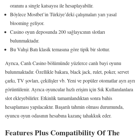
oranını a single katsayısı ile hesaplayabilir.
Böylece Mostbet’in Türkiye’deki çalışmaları yarı yasal
blooming geliyor.
Casino oyun deposunda 200 sağlayıcının slotları
bulunmaktadır.
Bu Vahşi Batı klasik temasına göre tipik bir slottur.
Ayrıca, Canlı Casino bölümünde yüzlerce canlı bayi oyunu
bulunmaktadır. Özellikle bakara, black jack, rulet, poker, servet
çarkı, TV şovları, çekilişler vb. Yeni ve popüler otomatlar ayrı ayrı
görüntülenir. Ayrıca oyuncular hızlı erişim için Sık Kullanılanlara
slot ekleyebilirler. Etkinlik tamamlandıktan sonra bahis
hesaplaması yapılacaktır. Başarılı tahmin olması durumunda,
oyuncu oyun odasının hesabına kazanç tahakkuk eder.
Features Plus Compatibility Of The