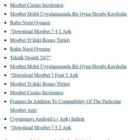
Mostbet Casino Incelemesi
Mostbet Mobil Uygulamasında Bir Oyun Hesabı Kaydedin
Bahis Nasıl Oynanır
“Download Mostbet 7 4 2 Apk
Mostbet Tr’deki Bonus Türleri
Bahis Nasıl Oynanır
Tekni̇k Destek 24/7″
Mostbet Mobil Uygulamasında Bir Oyun Hesabı Kaydedin
“Download Mostbet 7 Four 2 Apk
Mostbet Tr’deki Bonus Türleri
Mostbet Casino Incelemesi
Features In Addition To Compatibility Of The Particular
Mostbet App:
Uygulamayı Android’e ( Apk) Indirin
“Download Mostbet 7 5 2 Apk