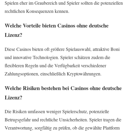
Spielen eher im Graubereich und Spieler sollten die potenziellen
rechtlichen Konsequenzen kennen.
Welche Vorteile bieten Casinos ohne deutsche
Lizenz?
Diese Casinos bieten oft größere Spielauswahl, attraktive Boni
und innovative Technologien. Spieler schätzen zudem die
flexibleren Regeln und die Verfügbarkeit verschiedener
Zahlungsoptionen, einschließlich Kryptowährungen.
Welche Risiken bestehen bei Casinos ohne deutsche
Lizenz?
Die Risiken umfassen weniger Spielerschutz, potenzielle
Betrugsgefahr und rechtliche Unsicherheiten. Spieler tragen die
Verantwortung, sorgfältig zu prüfen, ob die gewählte Plattform