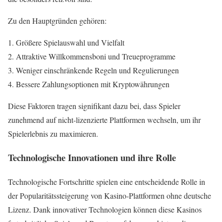
Zu den Hauptgründen gehören:
Größere Spielauswahl und Vielfalt
Attraktive Willkommensboni und Treueprogramme
Weniger einschränkende Regeln und Regulierungen
Bessere Zahlungsoptionen mit Kryptowährungen
Diese Faktoren tragen signifikant dazu bei, dass Spieler
zunehmend auf nicht-lizenzierte Plattformen wechseln, um ihr
Spielerlebnis zu maximieren.
Technologische Innovationen und ihre Rolle
Technologische Fortschritte spielen eine entscheidende Rolle in
der Popularitätssteigerung von Kasino-Plattformen ohne deutsche
Lizenz. Dank innovativer Technologien können diese Kasinos