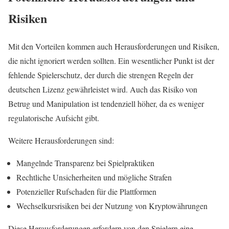
Risiken
Mit den Vorteilen kommen auch Herausforderungen und Risiken,
die nicht ignoriert werden sollten. Ein wesentlicher Punkt ist der
fehlende Spielerschutz, der durch die strengen Regeln der
deutschen Lizenz gewährleistet wird. Auch das Risiko von
Betrug und Manipulation ist tendenziell höher, da es weniger
regulatorische Aufsicht gibt.
Weitere Herausforderungen sind:
Mangelnde Transparenz bei Spielpraktiken
Rechtliche Unsicherheiten und mögliche Strafen
Potenzieller Rufschaden für die Plattformen
Wechselkursrisiken bei der Nutzung von Kryptowährungen
Diese Herausforderungen erfordern von den Spielern eine