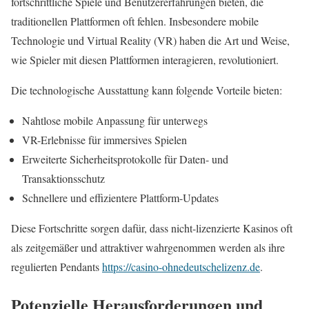
fortschrittliche Spiele und Benutzererfahrungen bieten, die
traditionellen Plattformen oft fehlen. Insbesondere mobile
Technologie und Virtual Reality (VR) haben die Art und Weise,
wie Spieler mit diesen Plattformen interagieren, revolutioniert.
Die technologische Ausstattung kann folgende Vorteile bieten:
Nahtlose mobile Anpassung für unterwegs
VR-Erlebnisse für immersives Spielen
Erweiterte Sicherheitsprotokolle für Daten- und
Transaktionsschutz
Schnellere und effizientere Plattform-Updates
Diese Fortschritte sorgen dafür, dass nicht-lizenzierte Kasinos oft
als zeitgemäßer und attraktiver wahrgenommen werden als ihre
regulierten Pendants
https://casino-ohnedeutschelizenz.de
.
Potenzielle Herausforderungen und