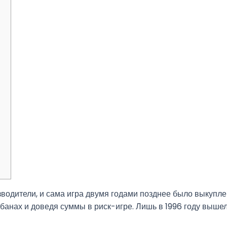
зводители, и сама игра двумя годами позднее было выкупл
банах и доведя суммы в риск-игре. Лишь в 1996 году вышел