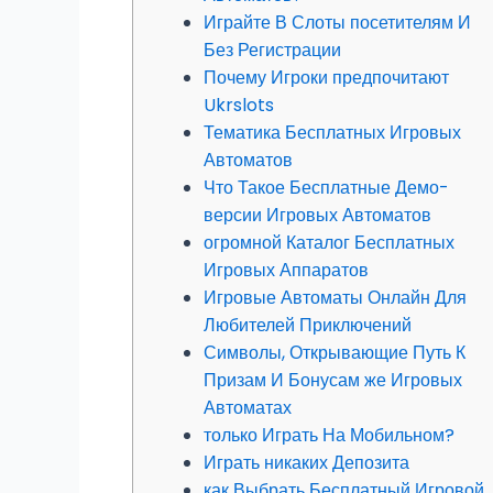
Играйте В Слоты посетителям И
Без Регистрации
Почему Игроки предпочитают
Ukrslots
Тематика Бесплатных Игровых
Автоматов
Что Такое Бесплатные Демо-
версии Игровых Автоматов
огромной Каталог Бесплатных
Игровых Аппаратов
Игровые Автоматы Онлайн Для
Любителей Приключений
Символы, Открывающие Путь К
Призам И Бонусам же Игровых
Автоматах
только Играть На Мобильном?
Играть никаких Депозита
как Выбрать Бесплатный Игровой