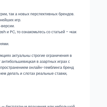
рии, так а новых перспективных брендов.
нейших игр.
‑версии.
sh и PC, то ознакомьтесь со статьей – «как
иями.
кциях актуальны строгие ограничения в
т антибольшевицкая в азартных играх с
аспространением онлайн-гемблинга бренд
чем делать и слотах реальные ставки,
сы — бесплатные вращения или небольшой