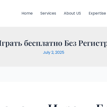
Home
Services
About US
Expertise
Играть бесплатно Без Регист
July 2, 2025