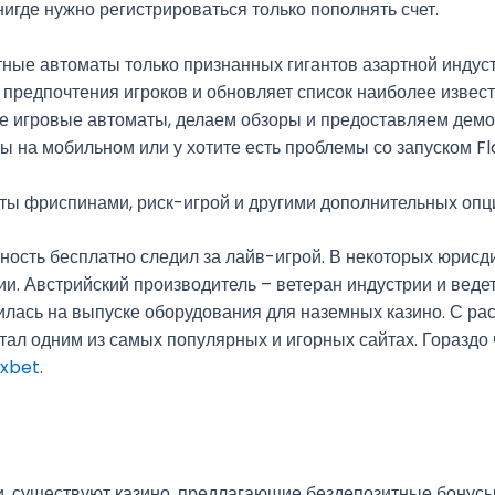
игде нужно регистрироваться только пополнять счет.
ые автоматы только признанных гигантов азартной индуст
 предпочтения игроков и обновляет список наиболее извест
е игровые автоматы, делаем обзоры и предоставляем демо
ы на мобильном или у хотите есть проблемы со запуском Fla
ты фриспинами, риск-игрой и другими дополнительных опц
ость бесплатно следил за лайв-игрой. В некоторых юрисди
и. Австрийский производитель – ветеран индустрии и веде
лилась на выпуске оборудования для наземных казино. С р
тал одним из самых популярных и игорных сайтах. Гораздо 
1xbet
.
ги, существуют казино, предлагающие бездепозитные бону