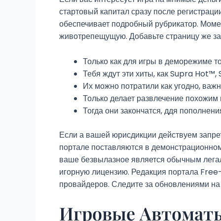
стартовый капитал сразу после регистраци
обеспечивает подробный рубрикатор. Моме
животрепещущую. Добавьте страницу же за
Только как для игры в деморежиме т
Тебя ждут эти хиты, как Supra Hot™, 
Их можно потратили как угодно, важ
Только делает развлечение похожим 
Тогда они закончатся, ддя пополнени
Если а вашей юрисдикции действуем запрет
портале поставляются в демонстрационном 
ваше безвылазное является обычным лега
игорную лицензию. Редакция портала Free
провайдеров. Следите за обновлениями на 
Игровые Автоматы