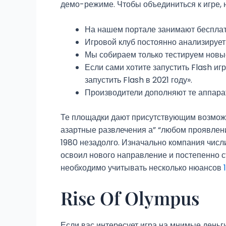
демо-режиме. Чтобы объединиться к игре, н
На нашем портале занимают бесплатн
Игровой клуб постоянно анализирует
Мы собираем только тестируем новы
Если сами хотите запустить Flash игр
запустить Flash в 2021 году».
Производители дополняют те аппара
Те площадки дают присутствующим возможн
азартные развлечения а” “любом проявлени
1980 незадолго. Изначально компания чис
освоил нового направление и постепенно с
необходимо учитывать несколько нюансов
Rise Of Olympus
Если вас интересует игра на мнимые день