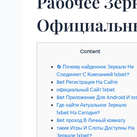
Рабочее Зерк
Официальны
Content
🔄 Почему найденное Зеркало Не
Соединяет С Компанией 1xbet?
Bet Регистрация На Сайте
официальный Сайт 1xbet
Bet Приложение Для Android И Io
Где найти Актуальное Зеркало
1xbet На Сегодня?
Bet проход В Личный комнату
такие Игры И Слоты Доступны На
Зеркале 1xbet?