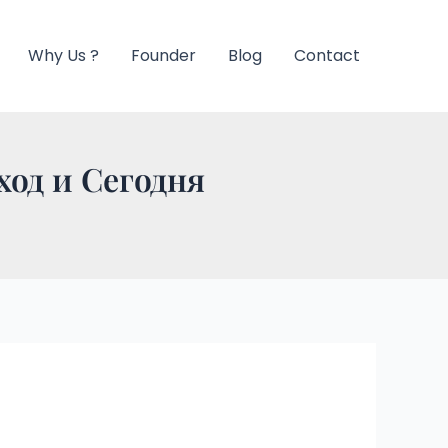
Why Us ?
Founder
Blog
Contact
ход и Сегодня