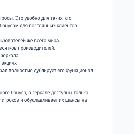
осы. Это удобно для таких, кто
 бонусам для постоянных клиентов.
ьзователей же всего мира.
есятков производителей.
зеркала.
 акциях.
орая полностью дублирует его функционал
ого бонуса, а зеркале доступны только
с игроков и обуславливает их шансы на