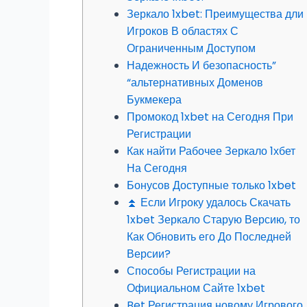
Зеркало 1xbet: Преимущества дли
Игроков В областях С
Ограниченным Доступом
Надежность И безопасность”
“альтернативных Доменов
Букмекера
Промокод 1xbet на Сегодня При
Регистрации
Как найти Рабочее Зеркало 1хбет
На Сегодня
Бонусов Доступные только 1xbet
⏫ Если Игроку удалось Скачать
1xbet Зеркало Старую Версию, то
Как Обновить его До Последней
Версии?
Способы Регистрации на
Официальном Сайте 1xbet
Bet Регистрация новому Игрового