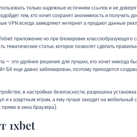
пользовать только надежные источники ссылок и не доверя
ойдет тем, кто хочет сохранят анонимность и получить дост
ные VPN всегда замедляют интернет а продают данные ре
 1xbet приложение но при блокировке классообразующего с
ь тематические статьи, которое позволят сделать правиль
ала — это удобнее решение для лучших, кто хочет никогда бы
т БК еще давно заблокирован, поэтому приходится создава
тройстве, в настройках безопасности, разрешена установка
уп и к азартным играм, а ему лучше заходит на мобильный с
 прямо в окна браузера).
 1xbet