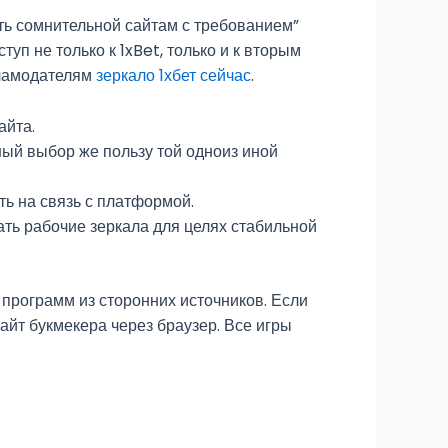
ть сомнительной сайтам с требованием”
уп не только к 1xBet, только и к вторым
кламодателям
зеркало 1хбет сейчас
.
айта.
ный выбор же пользу той одноиз иной
ть на связь с платформой.
ть рабочие зеркала для целях стабильной
 программ из сторонних источников. Если
айт букмекера через браузер. Все игры