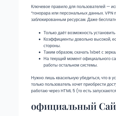
Ключевое правило для пользователей — ис
“гонорара или персональных данных. VPN под
заблокированным ресурсам. Даже бесплат
Только даёт возможность установить
Коэффициенты довольно высокой, ест
стороны.
Таким образом, скачать 1xbet с зерк
На текущий момент официального сай
работы остальном системы.
Нужно лишь квасильную убедиться, что в ус
только пользователь хочет приобрести дост
работаю через HTML 5 (то есть запускаются
официальный Сайт