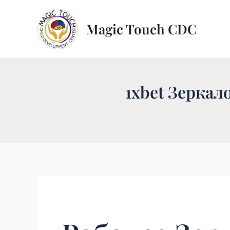
Skip
to
Magic Touch CDC
content
1xbet Зеркал