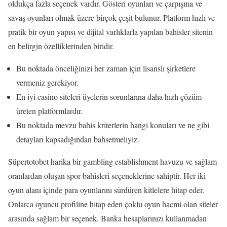
oldukça fazla seçenek vardır. Gösteri oyunları ve çarpışma ve
savaş oyunları olmak üzere birçok çeşit bulunur. Platform hızlı ve
pratik bir oyun yapısı ve dijital varlıklarla yapılan bahisler sitenin
en belirgin özelliklerinden biridir.
Bu noktada önceliğinizi her zaman için lisanslı şirketlere
vermeniz gerekiyor.
En iyi casino siteleri üyelerin sorunlarına daha hızlı çözüm
üreten platformlardır.
Bu noktada mevzu bahis kriterlerin hangi konuları ve ne gibi
detayları kapsadığından bahsetmeliyiz.
Süpertotobet harika bir gambling establishment havuzu ve sağlam
oranlardan oluşan spor bahisleri seçeneklerine sahiptir. Her iki
oyun alanı içinde para oyunlarını sürdüren kitlelere hitap eder.
Onlarca oyuncu profiline hitap eden çoklu oyun hacmi olan siteler
arasında sağlam bir seçenek. Banka hesaplarınızı kullanmadan