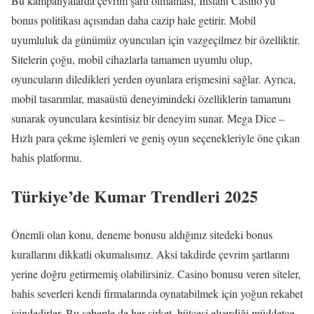
Bu kampanyalarda çevrim şartı olmaması, Instant Casino’yu
bonus politikası açısından daha cazip hale getirir. Mobil
uyumluluk da günümüz oyuncuları için vazgeçilmez bir özelliktir.
Sitelerin çoğu, mobil cihazlarla tamamen uyumlu olup,
oyuncuların diledikleri yerden oyunlara erişmesini sağlar. Ayrıca,
mobil tasarımlar, masaüstü deneyimindeki özelliklerin tamamını
sunarak oyunculara kesintisiz bir deneyim sunar. Mega Dice –
Hızlı para çekme işlemleri ve geniş oyun seçenekleriyle öne çıkan
bahis platformu.
Türkiye’de Kumar Trendleri 2025
Önemli olan konu, deneme bonusu aldığınız sitedeki bonus
kurallarını dikkatli okumalısınız. Aksi takdirde çevrim şartlarını
yerine doğru getirmemiş olabilirsiniz. Casino bonusu veren siteler,
bahis severleri kendi firmalarında oynatabilmek için yoğun rekabet
içindedirler. Bu sebeple de her şirket, bütçesi elverdiği müddetçe