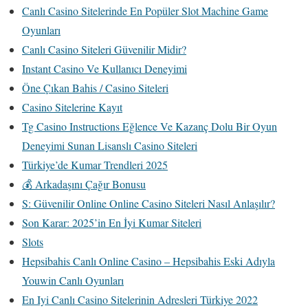
Canlı Casino Sitelerinde En Popüler Slot Machine Game
Oyunları
Canlı Casino Siteleri Güvenilir Midir?
Instant Casino Ve Kullanıcı Deneyimi
Öne Çıkan Bahis / Casino Siteleri
Casino Sitelerine Kayıt
Tg Casino Instructions Eğlence Ve Kazanç Dolu Bir Oyun
Deneyimi Sunan Lisanslı Casino Siteleri
Türkiye’de Kumar Trendleri 2025
💰 Arkadaşını Çağır Bonusu
S: Güvenilir Online Online Casino Siteleri Nasıl Anlaşılır?
Son Karar: 2025’in En İyi Kumar Siteleri
Slots
Hepsibahis Canlı Online Casino – Hepsibahis Eski Adıyla
Youwin Canlı Oyunları
En Iyi Canlı Casino Sitelerinin Adresleri Türkiye 2022