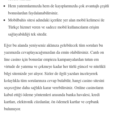
Hem yatırımlarınızda hem de kayıplarınızda çok avantajlı çeşitli
bonuslardan faydalanabilirsiniz.
Mobilbahis sitesi adındaki içerikte yer alan mobil kelimesi ile
Türkçe hizmet veren ve sadece mobil kullanıcıların erişim
sağlayabildiği tek sitedir.
Eğer bu alanda yeniyseniz aklınıza gelebilecek tüm soruları bu
yazımızda cevaplayacağımızdan da emin olabilirsiniz. Canlı on
line casino için bonuslar empieza kampanyalardan tutun em
virtude de yatırma ve çekmeye kadar her türlü güncel ve nitelikli
bilgi sitemizde yer alıyor. Sizler de ilgili yazıları inceleyerek
kolaylıkla tüm sorularınıza cevap bulabilir, hangi casino sitesini
seçeceğine daha sağlıklı karar verebilirsiniz. Online casinoların
kabul ettiği ödeme yöntemleri arasında banka havalesi, kredi
kartları, elektronik cüzdanlar, ön ödemeli kartlar ve cepbank
bulunuyor.