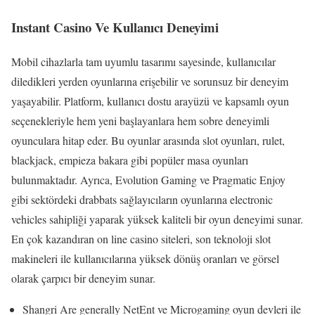
Instant Casino Ve Kullanıcı Deneyimi
Mobil cihazlarla tam uyumlu tasarımı sayesinde, kullanıcılar
diledikleri yerden oyunlarına erişebilir ve sorunsuz bir deneyim
yaşayabilir. Platform, kullanıcı dostu arayüzü ve kapsamlı oyun
seçenekleriyle hem yeni başlayanlara hem sobre deneyimli
oyunculara hitap eder. Bu oyunlar arasında slot oyunları, rulet,
blackjack, empieza bakara gibi popüler masa oyunları
bulunmaktadır. Ayrıca, Evolution Gaming ve Pragmatic Enjoy
gibi sektördeki drabbats sağlayıcıların oyunlarına electronic
vehicles sahipliği yaparak yüksek kaliteli bir oyun deneyimi sunar.
En çok kazandıran on line casino siteleri, son teknoloji slot
makineleri ile kullanıcılarına yüksek dönüş oranları ve görsel
olarak çarpıcı bir deneyim sunar.
Shangri Are generally NetEnt ve Microgaming oyun devleri ile