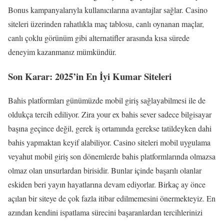
Bonus kampanyalarıyla kullanıcılarına avantajlar sağlar. Casino
siteleri üzerinden rahatlıkla maç tablosu, canlı oynanan maçlar,
canlı çoklu görünüm gibi alternatifler arasında kısa sürede
deneyim kazanmanız mümkündür.
Son Karar: 2025’in En İyi Kumar Siteleri
Bahis platformları günümüzde mobil giriş sağlayabilmesi ile de
oldukça tercih ediliyor. Zira your ex bahis sever sadece bilgisayar
başına geçince değil, gerek iş ortamında gerekse tatildeyken dahi
bahis yapmaktan keyif alabiliyor. Casino siteleri mobil uygulama
veyahut mobil giriş son dönemlerde bahis platformlarında olmazsa
olmaz olan unsurlardan birisidir. Bunlar içinde başarılı olanlar
eskiden beri yayın hayatlarına devam ediyorlar. Birkaç ay önce
açılan bir siteye de çok fazla itibar edilmemesini önermekteyiz. En
azından kendini ispatlama sürecini başaranlardan tercihlerinizi