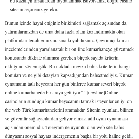
bu kazançlı fırsatlardan faydalanmak istiyorsanız, doğru casino
sitesini seçmeniz gerekir.
Bunun içinde hayal ettiğiniz birikimleri sağlamak açısından da,
yatırımlarınızdan de uma daha fazla olanı kazandırmakta olan
platformları tercihleriniz arasına koyabilirsiniz. Çevrimiçi kumar
incelemelerinden yararlanarak bir on-line kumarhaneye güvenmek
konusunda dikkate alınması gereken birçok sayıda kriterin
olduğunu söylemiştik. Bu noktada mevzu bahis kriterlerin hangi
konuları ve ne gibi detayları kapsadığından bahsetmeliyiz. Kumar
oynamanın tatlı heyecanı her gün binlerce kumar severi birçok
online kumarhanede bir araya getiriyor.” “[newline]Online
casinoların sunduğu kumar heyecanını tatmak isteyenler en iyi on
the web Türk kumarhanelerini aramalıdır. Sitenin oyunları, bilinen
ve güvenilir sağlayıcılardan geliyor olması adil oyun oynanması
açısından önemlidir. Telegram ile uyumlu olan web site bahis
dünyasını sosyal hayata indergemenin başka bir yolu haline geldi.