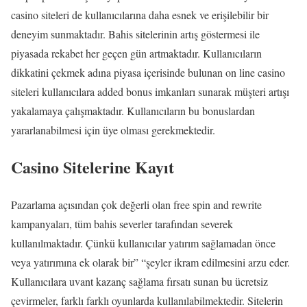
casino siteleri de kullanıcılarına daha esnek ve erişilebilir bir
deneyim sunmaktadır. Bahis sitelerinin artış göstermesi ile
piyasada rekabet her geçen gün artmaktadır. Kullanıcıların
dikkatini çekmek adına piyasa içerisinde bulunan on line casino
siteleri kullanıcılara added bonus imkanları sunarak müşteri artışı
yakalamaya çalışmaktadır. Kullanıcıların bu bonuslardan
yararlanabilmesi için üye olması gerekmektedir.
Casino Sitelerine Kayıt
Pazarlama açısından çok değerli olan free spin and rewrite
kampanyaları, tüm bahis severler tarafından severek
kullanılmaktadır. Çünkü kullanıcılar yatırım sağlamadan önce
veya yatırımına ek olarak bir” “şeyler ikram edilmesini arzu eder.
Kullanıcılara uvant kazanç sağlama fırsatı sunan bu ücretsiz
çevirmeler, farklı farklı oyunlarda kullanılabilmektedir. Sitelerin