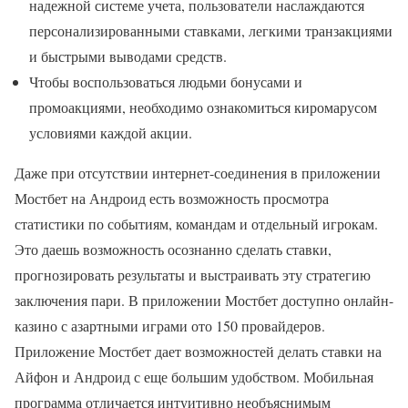
надежной системе учета, пользователи наслаждаются
персонализированными ставками, легкими транзакциями
и быстрыми выводами средств.
Чтобы воспользоваться людьми бонусами и
промоакциями, необходимо ознакомиться киромарусом
условиями каждой акции.
Даже при отсутствии интернет-соединения в приложении
Мостбет на Андроид есть возможность просмотра
статистики по событиям, командам и отдельный игрокам.
Это даешь возможность осознанно сделать ставки,
прогнозировать результаты и выстраивать эту стратегию
заключения пари. В приложении Мостбет доступно онлайн-
казино с азартными играми ото 150 провайдеров.
Приложение Мостбет дает возможностей делать ставки на
Айфон и Андроид с еще большим удобством. Мобильная
программа отличается интуитивно необъяснимым