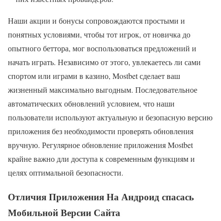
Наши акции и бонусы сопровождаются простыми и
понятных условиями, чтобы тот игрок, от новичка до
опытного беттора, мог воспользоваться предложений и
начать играть. Независимо от этого, увлекаетесь ли сами
спортом или играми в казино, Mostbet сделает ваш
жизненный максимально выгодным. Последовательное
автоматических обновлений условием, что наши
пользователи используют актуальную и безопасную версию
приложения без необходимости проверять обновления
вручную. Регулярное обновление приложения Mostbet
крайне важно дли доступа к современным функциям и
целях оптимальной безопасности.
Отличия Приложения На Андроид спасась
Мобильной Версии Сайта