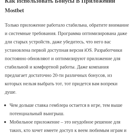
Как Использовать Бонусы В Приложении
Mostbet
Только приложение работало стабильна, обратите внимание
и системные требования. Программа оптимизирована даже
дли старых устройств, даже убедитесь, что него вас
установлена первой доступная версия iOS. Разработчики
постоянно обновляют и оптимизируют приложение для
стабильной и комфортной работы. Даже компания
предлагает достаточно 20-ти различных бонусов, из
которых нельзя выбрать тот, тот придется вам вопреки
душе.
Чем дольше ставка гемблера остается в игре, тем выше
потенциальный выигрыш.
Мобильное приложение – это неудобное решение для
таких, кто хочет имеете доступ к веем любимым играм и