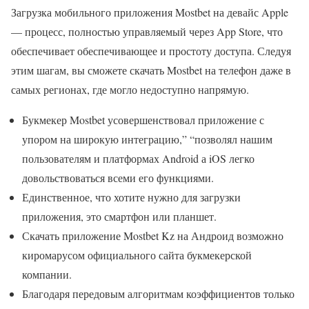
Загрузка мобильного приложения Mostbet на девайс Apple
— процесс, полностью управляемый через App Store, что
обеспечивает обеспечивающее и простоту доступа. Следуя
этим шагам, вы сможете скачать Mostbet на телефон даже в
самых регионах, где могло недоступно напрямую.
Букмекер Mostbet усовершенствовал приложение с
упором на широкую интеграцию,” “позволял нашим
пользователям и платформах Android а iOS легко
довольствоваться всеми его функциями.
Единственное, что хотите нужно для загрузки
приложения, это смартфон или планшет.
Скачать приложение Mostbet Kz на Андроид возможно
киромарусом официального сайта букмекерской
компании.
Благодаря передовым алгоритмам коэффициентов только