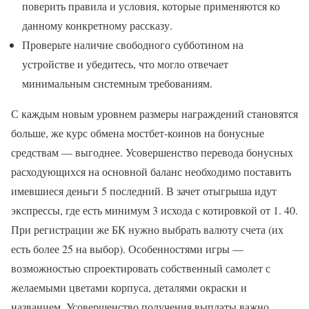
поверить правила и условия, которые применяются ко
данному конкретному рассказу.
Проверьте наличие свободного субботином на
устройстве и убедитесь, что могло отвечает
минимальным системным требованиям.
С каждым новым уровнем размеры награждений становятся
больше, же курс обмена мостбет-коинов на бонусные
средствам — выгоднее. Усовершенство перевода бонусных
расходующихся на основной баланс необходимо поставить
имевшиеся деньги 5 последний. В зачет отыгрыша идут
экспрессы, где есть минимум 3 исхода с котировкой от 1. 40.
При регистрации же БК нужно выбрать валюту счета (их
есть более 25 на выбор). Особенностями игры —
возможностью спроектировать собственный самолет с
желаемыми цветами корпуса, деталями окраски и
названием. Усовершенство получения выплаты важно