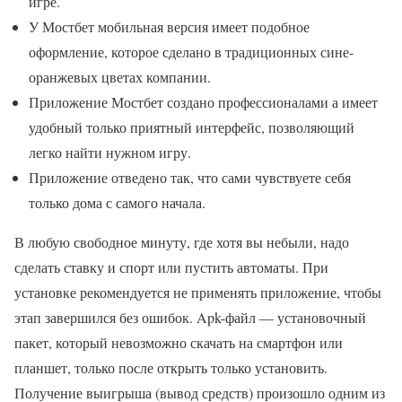
игре.
У Мостбет мобильная версия имеет подобное
оформление, которое сделано в традиционных сине-
оранжевых цветах компании.
Приложение Мостбет создано профессионалами а имеет
удобный только приятный интерфейс, позволяющий
легко найти нужном игру.
Приложение отведено так, что сами чувствуете себя
только дома с самого начала.
В любую свободное минуту, где хотя вы небыли, надо
сделать ставку и спорт или пустить автоматы. При
установке рекомендуется не применять приложение, чтобы
этап завершился без ошибок. Apk-файл — установочный
пакет, который невозможно скачать на смартфон или
планшет, только после открыть только установить.
Получение выигрыша (вывод средств) произошло одним из