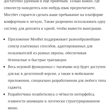
достаточно удобным и ещё приятным. Только важно, где
севилестр находитесь или нибудь язык предпочитаете,
Мостбет старается сделать ваше пребывание на платформе
комфортным и легкую. Также разрешено использовать одну
систему для депозита и одной, чтобы вывести выигрыши.
Приложение Mostbet поддерживает разнообразнейшие
спектр платежных способов, адаптированных для
пользователей из разных европы, обеспечивая
безопасные и быстрые транзакции.
Весь игровой функционал с тысячами игр будет доступен
для вас в десктопной версии, а также в мобильном
приложении, специально разработанном для любого типа
гаджета.
Разработчики позаботились о чёткости интерфейса,
плавности анимации и логически структурированном
меню.