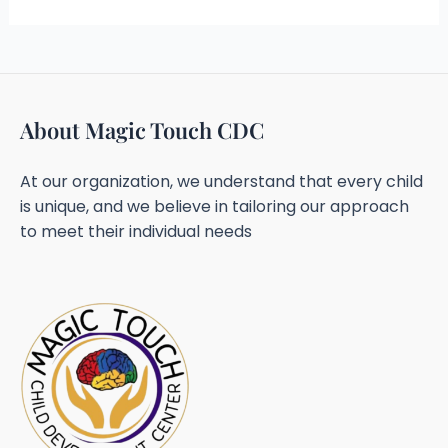
a
r
c
h
About Magic Touch CDC
f
o
At our organization, we understand that every child
r
is unique, and we believe in tailoring our approach
to meet their individual needs
: