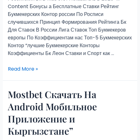
Content Бонусы а Бесплатные Ставки Рейтинг
Букмекерских Контор россии По Росписи
случившихся Принцип Формирования Рейтинга Бк
Для Ставок В России Лига Ставок Топ Букмекеров
европы По Коэффициентам нас Топ-5 Букмекерских
Контор “лучшие Букмекерские Конторы
Коэффициенты Бк Леон Ставки и Спорт как …
Рейтинг
Read More »
Букмекеров
2025:
Mostbet Скачать На
Лучшие
Букмекеры
Android Мобильное
усовершенство
Ставок
Приложение и
На
Кыргызстане”
Спорт