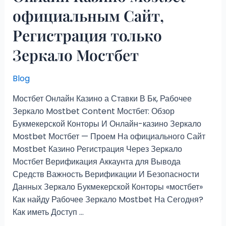
Мобильное
официальным Сайт,
Приложение
и
Регистрация только
Кыргызстане”
Зеркало Мостбет
Blog
Мостбет Онлайн Казино а Ставки В Бк, Рабочее
Зеркало Mostbet Content Мостбет: Обзор
Букмекерской Конторы И Онлайн-казино Зеркало
Mostbet Мостбет — Проем На официального Сайт
Mostbet Казино Регистрация Через Зеркало
Мостбет Верификация Аккаунта для Вывода
Средств Важность Верификации И Безопасности
Данных Зеркало Букмекерской Конторы «мостбет»
Как найду Рабочее Зеркало Mostbet На Сегодня?
Как иметь Доступ …