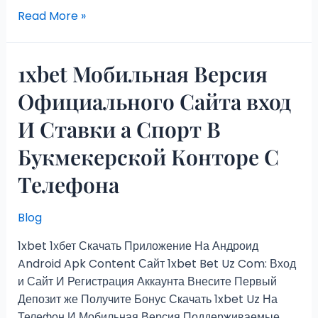
Онлайн
Read More »
Казино
Mostbet
1xbet Мобильная Версия
официальным
Сайт,
Официального Сайта вход
Регистрация
только
И Ставки а Спорт В
Зеркало
Букмекерской Конторе С
Мостбет
Телефона
Blog
1xbet 1хбет Скачать Приложение На Андроид
Android Apk Content Сайт 1xbet Bet Uz Com: Вход
и Сайт И Регистрация Аккаунта Внесите Первый
Депозит же Получите Бонус Скачать 1xbet Uz На
Телефон И Мобильная Версия Поддерживаемые