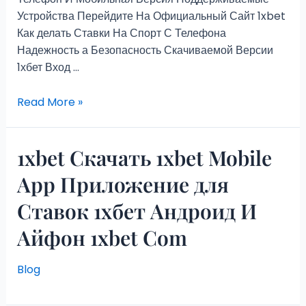
Устройства Перейдите На Официальный Сайт 1xbet
Как делать Ставки На Спорт С Телефона
Надежность а Безопасность Скачиваемой Версии
1хбет Вход …
1xbet
Read More »
Мобильная
Версия
1xbet Скачать 1xbet Mobile
Официального
Сайта
App Приложение для
вход
И
Ставок 1хбет Андроид И
Ставки
Айфон 1xbet Com
а
Спорт
Blog
В
Букмекерской