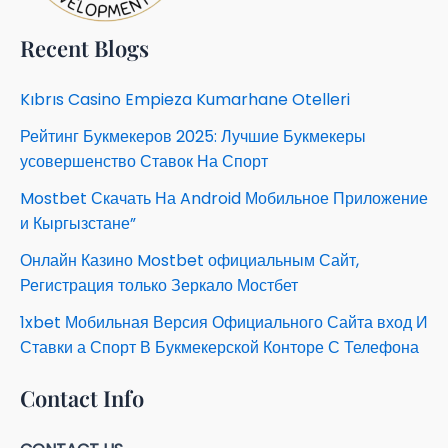
Recent Blogs
Kıbrıs Casino Empieza Kumarhane Otelleri
Рейтинг Букмекеров 2025: Лучшие Букмекеры
усовершенство Ставок На Спорт
Mostbet Скачать На Android Мобильное Приложение
и Кыргызстане”
Онлайн Казино Mostbet официальным Сайт,
Регистрация только Зеркало Мостбет
1xbet Мобильная Версия Официального Сайта вход И
Ставки а Спорт В Букмекерской Конторе С Телефона
Contact Info