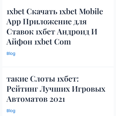
Конторе
С
1xbet Скачать 1xbet Mobile
Телефона
App Приложение для
Ставок 1хбет Андроид И
Айфон 1xbet Com
Blog
такие Слоты 1хбет:
Рейтинг Лучших Игровых
Автоматов 2021
Blog